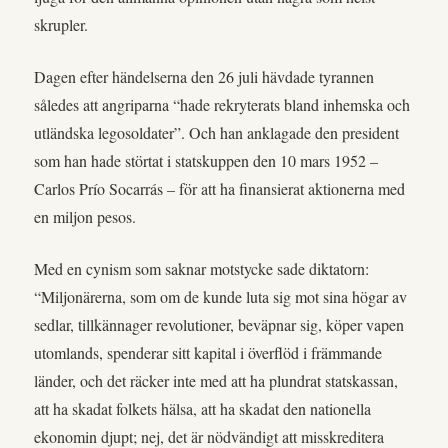
skrupler.
Dagen efter händelserna den 26 juli hävdade tyrannen
således att angriparna “hade rekryterats bland inhemska och
utländska legosoldater”. Och han anklagade den president
som han hade störtat i statskuppen den 10 mars 1952 –
Carlos Prío Socarrás – för att ha finansierat aktionerna med
en miljon pesos.
Med en cynism som saknar motstycke sade diktatorn:
“Miljonärerna, som om de kunde luta sig mot sina högar av
sedlar, tillkännager revolutioner, beväpnar sig, köper vapen
utomlands, spenderar sitt kapital i överflöd i främmande
länder, och det räcker inte med att ha plundrat statskassan,
att ha skadat folkets hälsa, att ha skadat den nationella
ekonomin djupt; nej, det är nödvändigt att misskreditera