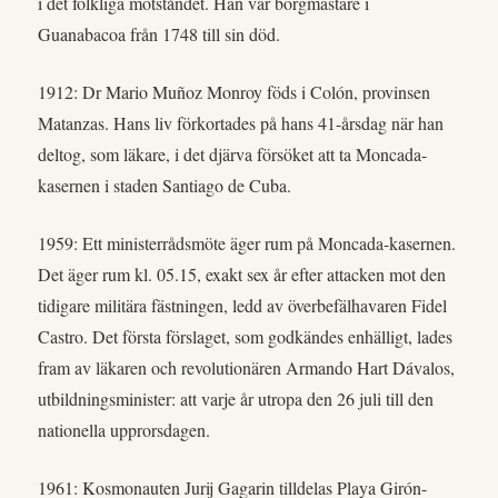
i det folkliga motståndet. Han var borgmästare i
Guanabacoa från 1748 till sin död.
1912: Dr Mario Muñoz Monroy föds i Colón, provinsen
Matanzas. Hans liv förkortades på hans 41-årsdag när han
deltog, som läkare, i det djärva försöket att ta Moncada-
kasernen i staden Santiago de Cuba.
1959: Ett ministerrådsmöte äger rum på Moncada-kasernen.
Det äger rum kl. 05.15, exakt sex år efter attacken mot den
tidigare militära fästningen, ledd av överbefälhavaren Fidel
Castro. Det första förslaget, som godkändes enhälligt, lades
fram av läkaren och revolutionären Armando Hart Dávalos,
utbildningsminister: att varje år utropa den 26 juli till den
nationella upprorsdagen.
1961: Kosmonauten Jurij Gagarin tilldelas Playa Girón-