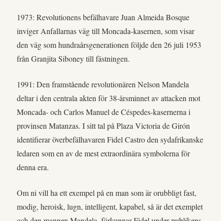
1973: Revolutionens befälhavare Juan Almeida Bosque
inviger Anfallarnas väg till Moncada-kasernen, som visar
den väg som hundraårsgenerationen följde den 26 juli 1953
från Granjita Siboney till fästningen.
1991: Den framstående revolutionären Nelson Mandela
deltar i den centrala akten för 38-årsminnet av attacken mot
Moncada- och Carlos Manuel de Céspedes-kasernerna i
provinsen Matanzas. I sitt tal på Plaza Victoria de Girón
identifierar överbefälhavaren Fidel Castro den sydafrikanske
ledaren som en av de mest extraordinära symbolerna för
denna era.
Om ni vill ha ett exempel på en man som är orubbligt fast,
modig, heroisk, lugn, intelligent, kapabel, så är det exemplet
och den mannen Mandela, förkunnar Fidel under publikens