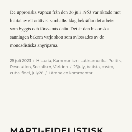
De upproriska vapnen från den 26 juli 1953 var riktade mot
hjärtat av ett orättvist samhälle. Idag bekräftar det arbete
som byggts och försvarats detta. Det är den historiska
sanningen bakom varje skott som avlossades av de
moncadistiska angriparna.
Publicerat
Kategorier
25 juli 2023
Historia
,
Kommunism
,
Latinamerika
,
Politik
,
den
Etiketter
Revolution
,
Socialism
,
Världen
26july
,
batista
,
castro
,
till
cuba
,
fidel
,
july26
Lämna en kommentar
26
juli
70
år
MARTI-FIDELISTISK