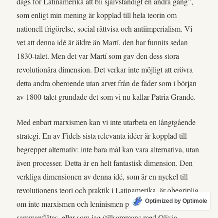
dags för Latinamerika att bli självständigt en andra gång”,
som enligt min mening är kopplad till hela teorin om
nationell frigörelse, social rättvisa och antiimperialism. Vi
vet att denna idé är äldre än Martí, den har funnits sedan
1830-talet. Men det var Martí som gav den dess stora
revolutionära dimension. Det verkar inte möjligt att erövra
detta andra oberoende utan arvet från de fäder som i början
av 1800-talet grundade det som vi nu kallar Patria Grande.
Med enbart marxismen kan vi inte utarbeta en långtgående
strategi. En av Fidels sista relevanta idéer är kopplad till
begreppet alternativ: inte bara mål kan vara alternativa, utan
även processer. Detta är en helt fantastisk dimension. Den
verkliga dimensionen av denna idé, som är en nyckel till
revolutionens teori och praktik i Latinamerika, är obegriplig
Optimized by Optimole
om inte marxismen och leninismen på något sätt förenas,
sammanflätas, eller som jag (tillsammans med Olivia