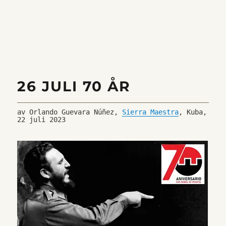
om
26
juli-
rörelsen
26 JULI 70 ÅR
av Orlando Guevara Núñez, 
Sierra Maestra
, Kuba, 
22 juli 2023