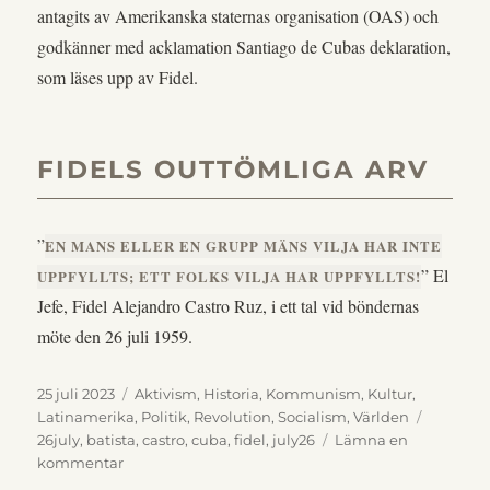
antagits av Amerikanska staternas organisation (OAS) och
godkänner med acklamation Santiago de Cubas deklaration,
som läses upp av Fidel.
FIDELS OUTTÖMLIGA ARV
”
EN MANS ELLER EN GRUPP MÄNS VILJA HAR INTE
” El
UPPFYLLTS; ETT FOLKS VILJA HAR UPPFYLLTS!
Jefe, Fidel Alejandro Castro Ruz, i ett tal vid böndernas
möte den 26 juli 1959.
Publicerat
Kategorier
25 juli 2023
Aktivism
,
Historia
,
Kommunism
,
Kultur
,
den
Etikette
Latinamerika
,
Politik
,
Revolution
,
Socialism
,
Världen
26july
,
batista
,
castro
,
cuba
,
fidel
,
july26
Lämna en
till
kommentar
Historien