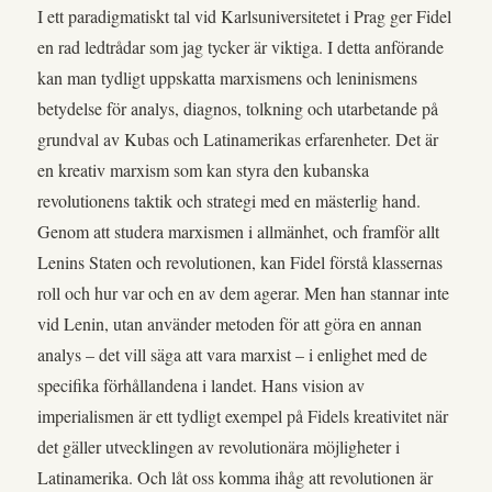
I ett paradigmatiskt tal vid Karlsuniversitetet i Prag ger Fidel
en rad ledtrådar som jag tycker är viktiga. I detta anförande
kan man tydligt uppskatta marxismens och leninismens
betydelse för analys, diagnos, tolkning och utarbetande på
grundval av Kubas och Latinamerikas erfarenheter. Det är
en kreativ marxism som kan styra den kubanska
revolutionens taktik och strategi med en mästerlig hand.
Genom att studera marxismen i allmänhet, och framför allt
Lenins Staten och revolutionen, kan Fidel förstå klassernas
roll och hur var och en av dem agerar. Men han stannar inte
vid Lenin, utan använder metoden för att göra en annan
analys – det vill säga att vara marxist – i enlighet med de
specifika förhållandena i landet. Hans vision av
imperialismen är ett tydligt exempel på Fidels kreativitet när
det gäller utvecklingen av revolutionära möjligheter i
Latinamerika. Och låt oss komma ihåg att revolutionen är