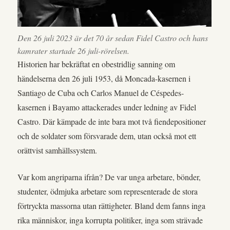
Den 26 juli 2023 är det 70 år sedan Fidel Castro och hans
kamrater startade 26 juli-rörelsen.
Historien har bekräftat en obestridlig sanning om
händelserna den 26 juli 1953, då Moncada-kasernen i
Santiago de Cuba och Carlos Manuel de Céspedes-
kasernen i Bayamo attackerades under ledning av Fidel
Castro. Där kämpade de inte bara mot två fiendepositioner
och de soldater som försvarade dem, utan också mot ett
orättvist samhällssystem.
Var kom angriparna ifrån? De var unga arbetare, bönder,
studenter, ödmjuka arbetare som representerade de stora
förtryckta massorna utan rättigheter. Bland dem fanns inga
rika människor, inga korrupta politiker, inga som strävade