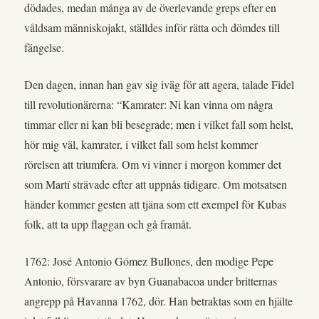
dödades, medan många av de överlevande greps efter en
våldsam människojakt, ställdes inför rätta och dömdes till
fängelse.
Den dagen, innan han gav sig iväg för att agera, talade Fidel
till revolutionärerna: “Kamrater: Ni kan vinna om några
timmar eller ni kan bli besegrade; men i vilket fall som helst,
hör mig väl, kamrater, i vilket fall som helst kommer
rörelsen att triumfera. Om vi vinner i morgon kommer det
som Martí strävade efter att uppnås tidigare. Om motsatsen
händer kommer gesten att tjäna som ett exempel för Kubas
folk, att ta upp flaggan och gå framåt.
1762: José Antonio Gómez Bullones, den modige Pepe
Antonio, försvarare av byn Guanabacoa under britternas
angrepp på Havanna 1762, dör. Han betraktas som en hjälte