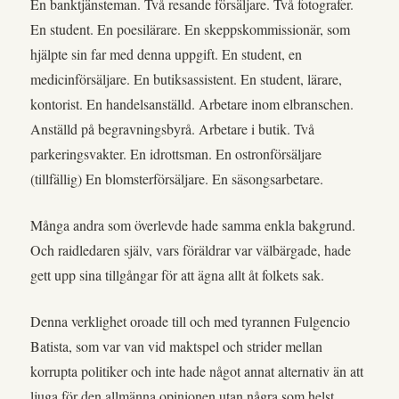
En banktjänsteman. Två resande försäljare. Två fotografer.
En student. En poesilärare. En skeppskommissionär, som
hjälpte sin far med denna uppgift. En student, en
medicinförsäljare. En butiksassistent. En student, lärare,
kontorist. En handelsanställd. Arbetare inom elbranschen.
Anställd på begravningsbyrå. Arbetare i butik. Två
parkeringsvakter. En idrottsman. En ostronförsäljare
(tillfällig) En blomsterförsäljare. En säsongsarbetare.
Många andra som överlevde hade samma enkla bakgrund.
Och raidledaren själv, vars föräldrar var välbärgade, hade
gett upp sina tillgångar för att ägna allt åt folkets sak.
Denna verklighet oroade till och med tyrannen Fulgencio
Batista, som var van vid maktspel och strider mellan
korrupta politiker och inte hade något annat alternativ än att
ljuga för den allmänna opinionen utan några som helst