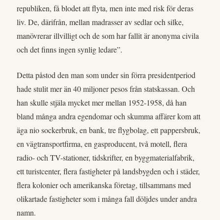
republiken, få blodet att flyta, men inte med risk för deras
liv. De, därifrån, mellan madrasser av sedlar och silke,
manövrerar illvilligt och de som har fallit är anonyma civila
och det finns ingen synlig ledare”.
Detta påstod den man som under sin förra presidentperiod
hade stulit mer än 40 miljoner pesos från statskassan. Och
han skulle stjäla mycket mer mellan 1952-1958, då han
bland många andra egendomar och skumma affärer kom att
äga nio sockerbruk, en bank, tre flygbolag, ett pappersbruk,
en vägtransportfirma, en gasproducent, två motell, flera
radio- och TV-stationer, tidskrifter, en byggmaterialfabrik,
ett turistcenter, flera fastigheter på landsbygden och i städer,
flera kolonier och amerikanska företag, tillsammans med
olikartade fastigheter som i många fall döljdes under andra
namn.