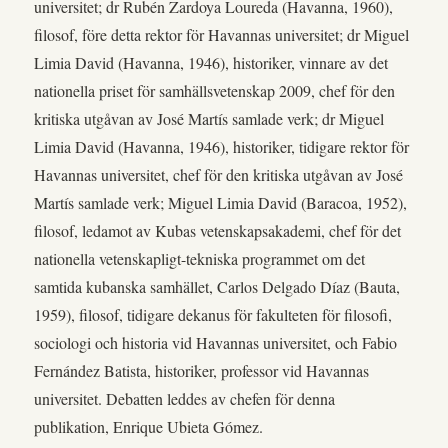
universitet; dr Rubén Zardoya Loureda (Havanna, 1960),
filosof, före detta rektor för Havannas universitet; dr Miguel
Limia David (Havanna, 1946), historiker, vinnare av det
nationella priset för samhällsvetenskap 2009, chef för den
kritiska utgåvan av José Martís samlade verk; dr Miguel
Limia David (Havanna, 1946), historiker, tidigare rektor för
Havannas universitet, chef för den kritiska utgåvan av José
Martís samlade verk; Miguel Limia David (Baracoa, 1952),
filosof, ledamot av Kubas vetenskapsakademi, chef för det
nationella vetenskapligt-tekniska programmet om det
samtida kubanska samhället, Carlos Delgado Díaz (Bauta,
1959), filosof, tidigare dekanus för fakulteten för filosofi,
sociologi och historia vid Havannas universitet, och Fabio
Fernández Batista, historiker, professor vid Havannas
universitet. Debatten leddes av chefen för denna
publikation, Enrique Ubieta Gómez.