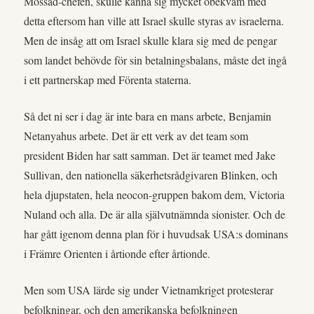
Mossad-chefen, skulle känna sig mycket obekväm med
detta eftersom han ville att Israel skulle styras av israelerna.
Men de insåg att om Israel skulle klara sig med de pengar
som landet behövde för sin betalningsbalans, måste det ingå
i ett partnerskap med Förenta staterna.
Så det ni ser i dag är inte bara en mans arbete, Benjamin
Netanyahus arbete. Det är ett verk av det team som
president Biden har satt samman. Det är teamet med Jake
Sullivan, den nationella säkerhetsrådgivaren Blinken, och
hela djupstaten, hela neocon-gruppen bakom dem, Victoria
Nuland och alla. De är alla självutnämnda sionister. Och de
har gått igenom denna plan för i huvudsak USA:s dominans
i Främre Orienten i årtionde efter årtionde.
Men som USA lärde sig under Vietnamkriget protesterar
befolkningar, och den amerikanska befolkningen