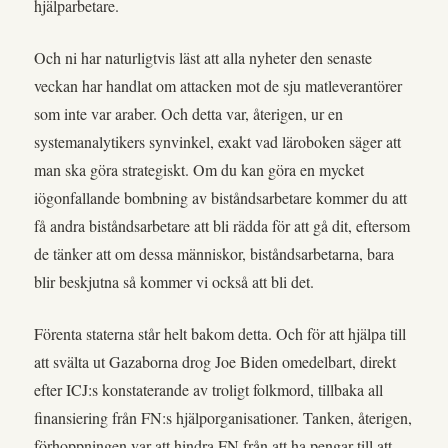
hjälparbetare.
Och ni har naturligtvis läst att alla nyheter den senaste
veckan har handlat om attacken mot de sju matleverantörer
som inte var araber. Och detta var, återigen, ur en
systemanalytikers synvinkel, exakt vad läroboken säger att
man ska göra strategiskt. Om du kan göra en mycket
iögonfallande bombning av biståndsarbetare kommer du att
få andra biståndsarbetare att bli rädda för att gå dit, eftersom
de tänker att om dessa människor, biståndsarbetarna, bara
blir beskjutna så kommer vi också att bli det.
Förenta staterna står helt bakom detta. Och för att hjälpa till
att svälta ut Gazaborna drog Joe Biden omedelbart, direkt
efter ICJ:s konstaterande av troligt folkmord, tillbaka all
finansiering från FN:s hjälporganisationer. Tanken, återigen,
förhoppningen var att hindra FN från att ha pengar till att