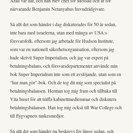
Arad var där, och han blev chef för Mossad och är för
närvarande Benjamin Netanyahus huvudrådgivare.
Så allt det som händer i dag diskuterades för 50 år sedan,
inte bara med israelerna, utan med många av USA:s
försvarsfolk, eftersom jag arbetade för Hudson Institute,
som var en nationell säkerhetsorganisation, eftersom jag
hade skrivit Super Imperialism, och jag var expert på
betalningsbalans, och försvarsdepartementet använde min
bok Super Imperialism inte som ett avslöjande, utan som en
“hur man gör”-bok. Och de tog dit mig som specialist på
betalningsbalansen. Herman tog mig fram och tillbaka till
Vita huset för att träffa kabinettmedlemmar och diskutera
betalningsbalansen. Han tog mig också till War College och
till flygvapnets tankesmedjor.
Så allt det som händer nu beskrevs för länge sedan, och