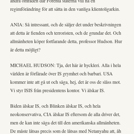
andra områden där Förenta staterna vill ha en
regimförändring för att sätta in den vanliga klientoligarkin.
ANIA: Så intressant, och de säljer det under beskrivningen
att detta är fienden och terroristen, och de grundar det. Och
allmänheten köper fortfarande detta, professor Hudson. Hur
är detta möjligt?
MICHAEL HUDSON: Tja, det här är hyckleri. Alla i hela
världen är förfärade över IS grymhet och barbari. USA
kommer inte att gå ut och säga, hej, det är oss de slåss mot.
Vi styr ISIS från presidentens kontor. Vi älskar IS.
Biden älskar IS, och Blinken älskar IS, och hela
neokonservativa, CIA älskar IS eftersom de alla driver det,
men de kan inte säga det till den amerikanska allmänheten.
De måste låtsas precis som de låtsas med Netanyahu att, åh