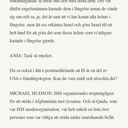
fruktträdgårdar, ta deras hus och bara döda dem. Det var
därför engelsmännen kastade dem i fängelse innan de vände
sig om och sa, ja, det är sant att vi har kastat alla ledare i
fängelse, men låt oss erkänna Israel och göra Israel till ett
helt land för att göra det som dessa ledare som vi tidigare
kastade i fängelse gjorde.
ANIA: Tack så mycket.
Du sa också i ditt e-postmeddelande att IS är en del av
USA:s främlingslegion. Kan du vara snäll och utveckla det?
MICHAEL HUDSON: ISIS organiserades ursprungligen
för att strida i Afghanistan mot ryssarna. Och al-Qaida, som
var ISIS moderorganisation, var helt enkelt en lista över
personer som var villiga att strida under amerikanskt befäl.