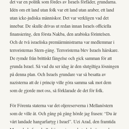
det var en politik som fördes av Israels förfäder, grundarna.
Idén om ett land utan folk var ett land utan araber, ett land
utan icke-judiska människor. Det var verkligen vad det
innebar. De skulle drivas ut redan innan Israels officiella
finansiering, den första Nakba, den arabiska förintelsen.
Och de två israeliska premiärministrarna var medlemmar i
terroristernas Stern-gäng. Terroristerna blev Israels härskare.
De rymde från brittiskt fängelse och gick samman för att
grunda Israel. Så vad du ser idag är den slutgiltiga lösningen
på denna plan. Och Israels grundare var så besatta av
nazisterna att de i princip ville göra samma sak mot dem
som de gjorde mot oss, så förklarade de det för folk.
För Förenta staterna var det oljereserverna i Mellanöstern
som de ville åt. Och gång på gång hörde jag frasen: “Du är
vårt landade hangarfartyg i Israel”. Uzi Arad, den framtida