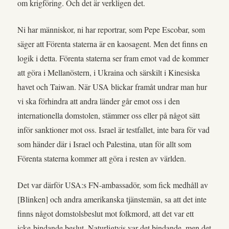
om krigföring. Och det är verkligen det.
Ni har människor, ni har reportrar, som Pepe Escobar, som
säger att Förenta staterna är en kaosagent. Men det finns en
logik i detta. Förenta staterna ser fram emot vad de kommer
att göra i Mellanöstern, i Ukraina och särskilt i Kinesiska
havet och Taiwan. När USA blickar framåt undrar man hur
vi ska förhindra att andra länder går emot oss i den
internationella domstolen, stämmer oss eller på något sätt
inför sanktioner mot oss. Israel är testfallet, inte bara för vad
som händer där i Israel och Palestina, utan för allt som
Förenta staterna kommer att göra i resten av världen.
Det var därför USA:s FN-ambassadör, som fick medhåll av
[Blinken] och andra amerikanska tjänstemän, sa att det inte
finns något domstolsbeslut mot folkmord, att det var ett
icke-bindande beslut. Naturligtvis var det bindande, men det