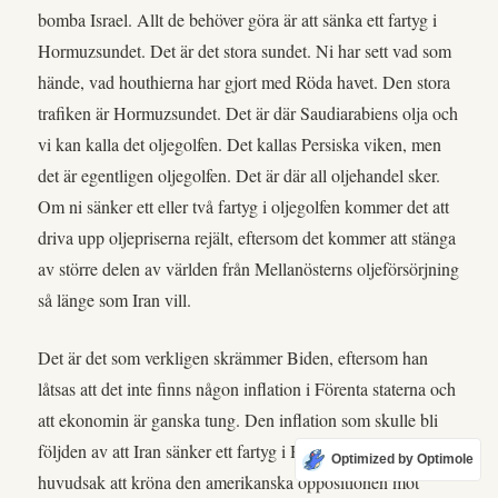
bomba Israel. Allt de behöver göra är att sänka ett fartyg i
Hormuzsundet. Det är det stora sundet. Ni har sett vad som
hände, vad houthierna har gjort med Röda havet. Den stora
trafiken är Hormuzsundet. Det är där Saudiarabiens olja och
vi kan kalla det oljegolfen. Det kallas Persiska viken, men
det är egentligen oljegolfen. Det är där all oljehandel sker.
Om ni sänker ett eller två fartyg i oljegolfen kommer det att
driva upp oljepriserna rejält, eftersom det kommer att stänga
av större delen av världen från Mellanösterns oljeförsörjning
så länge som Iran vill.
Det är det som verkligen skrämmer Biden, eftersom han
låtsas att det inte finns någon inflation i Förenta staterna och
att ekonomin är ganska tung. Den inflation som skulle bli
följden av att Iran sänker ett fartyg i Hormuz kommer i
Optimized by Optimole
huvudsak att kröna den amerikanska oppositionen mot