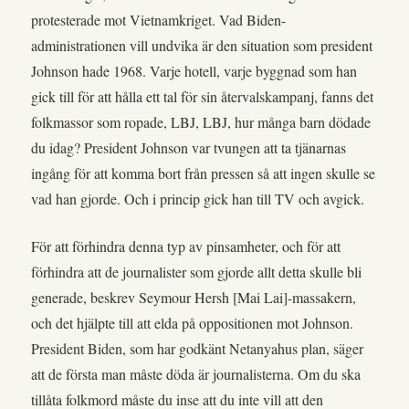
protesterade mot Vietnamkriget. Vad Biden-
administrationen vill undvika är den situation som president
Johnson hade 1968. Varje hotell, varje byggnad som han
gick till för att hålla ett tal för sin återvalskampanj, fanns det
folkmassor som ropade, LBJ, LBJ, hur många barn dödade
du idag? President Johnson var tvungen att ta tjänarnas
ingång för att komma bort från pressen så att ingen skulle se
vad han gjorde. Och i princip gick han till TV och avgick.
För att förhindra denna typ av pinsamheter, och för att
förhindra att de journalister som gjorde allt detta skulle bli
generade, beskrev Seymour Hersh [Mai Lai]-massakern,
och det hjälpte till att elda på oppositionen mot Johnson.
President Biden, som har godkänt Netanyahus plan, säger
att de första man måste döda är journalisterna. Om du ska
tillåta folkmord måste du inse att du inte vill att den