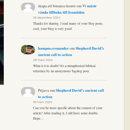
Vi måste
skapa ett binance-konto
om
vända tillbaka till framtiden
26 december 2024
Thanks for sharing. I read many of your blog posts,
cool, your blog is very good.
hampus.cronander
Shepherd David’s
om
ancient call to action
28 mars 2024
What is it to doubt? It's a metaphorical biblical
reference by an anonymous Tagalog poet.
Shepherd David’s ancient call
Prijava
om
to action
18 mars 2024
Can you be more specific about the content of your
article? After reading it, I still have some doubts.
Hope…