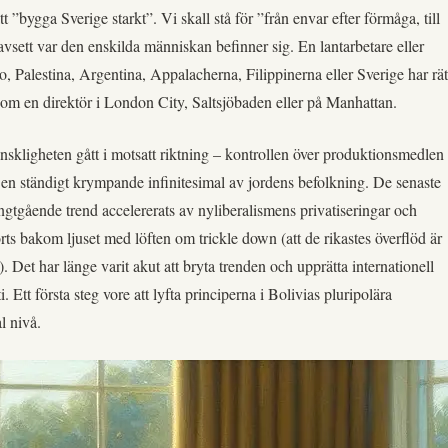
 ”bygga Sverige starkt”. Vi skall stå för ”från envar efter förmåga, till
vsett var den enskilda människan befinner sig. En lantarbetare eller
o, Palestina, Argentina, Appalacherna, Filippinerna eller Sverige har rät
som en direktör i London City, Saltsjöbaden eller på Manhattan.
skligheten gått i motsatt riktning – kontrollen över produktionsmedlen
l en ständigt krympande infinitesimal av jordens befolkning. De senaste
ngtgående trend accelererats av nyliberalismens privatiseringar och
ts bakom ljuset med löften om trickle down (att de rikastes överflöd är
n). Det har länge varit akut att bryta trenden och upprätta internationell
Ett första steg vore att lyfta principerna i Bolivias pluripolära
al nivå.