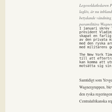
Legosoldatledaren P
laglös, är nu inblan
betydande vändning f
paramilitära Wagner
I januari skrev 
president Vladim
skapat en farlig
av den privata m
med den ryska ar
med militärens g
The New York Tim
till att eftertr
kan komma att ut
motsätta sig sin
Samtidigt som Yevge
Wagnergruppen, blev 
den ryska regeringen
Centralafrikanska re