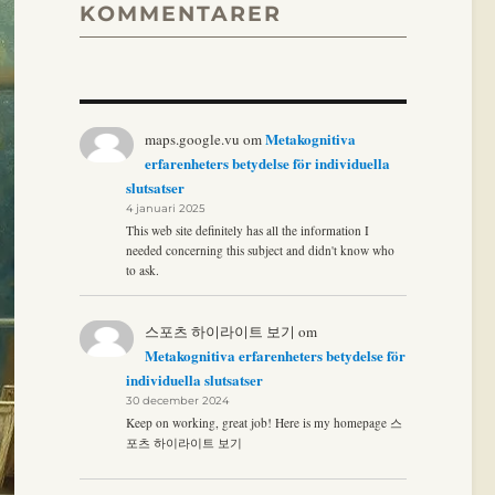
KOMMENTARER
Metakognitiva
maps.google.vu
om
erfarenheters betydelse för individuella
slutsatser
4 januari 2025
This web site definitely has all the information I
needed concerning this subject and didn't know who
to ask.
스포츠 하이라이트 보기
om
Metakognitiva erfarenheters betydelse för
individuella slutsatser
30 december 2024
Keep on working, great job! Here is my homepage 스
포츠 하이라이트 보기