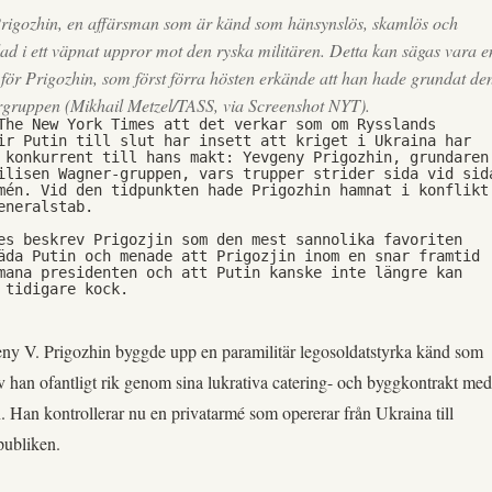
rigozhin, en affärsman som är känd som hänsynslös, skamlös och
dad i ett väpnat uppror mot den ryska militären. Detta kan sägas vara e
ör Prigozhin, som först förra hösten erkände att han hade grundat de
gruppen (Mikhail Metzel/TASS, via Screenshot NYT).
The New York Times att det verkar som om Rysslands 
ir Putin till slut har insett att kriget i Ukraina har 
 konkurrent till hans makt: Yevgeny Prigozhin, grundaren 
ilisen Wagner-gruppen, vars trupper strider sida vid sida
mén. Vid den tidpunkten hade Prigozhin hamnat i konflikt 
eneralstab.
es beskrev Prigozjin som den mest sannolika favoriten 
äda Putin och menade att Prigozjin inom en snar framtid 
mana presidenten och att Putin kanske inte längre kan 
 tidigare kock.
ny V. Prigozhin byggde upp en paramilitär legosoldatstyrka känd som
han ofantligt rik genom sina lukrativa catering- och byggkontrakt med
. Han kontrollerar nu en privatarmé som opererar från Ukraina till
publiken.