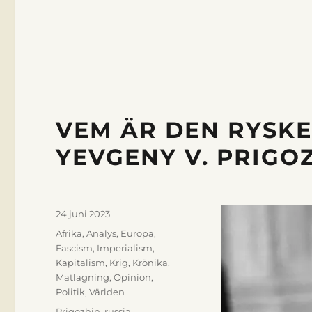
VEM ÄR DEN RYSK
YEVGENY V. PRIGO
Publicerat
24 juni 2023
den
Kategorier
Afrika
,
Analys
,
Europa
,
Fascism
,
Imperialism
,
Kapitalism
,
Krig
,
Krönika
,
Matlagning
,
Opinion
,
Politik
,
Världen
Etiketter
Prigozhin
,
russia