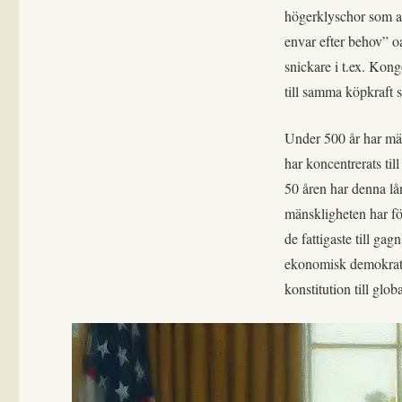
markera
högerklyschor som att
envar efter behov” oa
snickare i t.ex. Kong
till samma köpkraft 
Under 500 år har män
har koncentrerats til
50 åren har denna lå
mänskligheten har för
de fattigaste till gag
ekonomisk demokrati. 
konstitution till glob