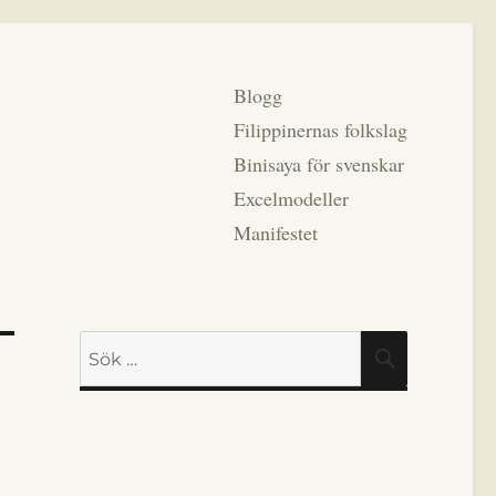
Blogg
Filippinernas folkslag
Binisaya för svenskar
Excelmodeller
Manifestet
Sök
SÖK
efter: