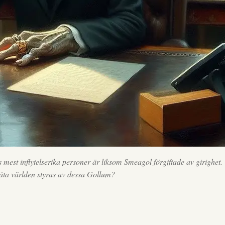
s mest inflytelserika personer är liksom Smeagol förgiftade av girighet.
 låta världen styras av dessa Gollum?