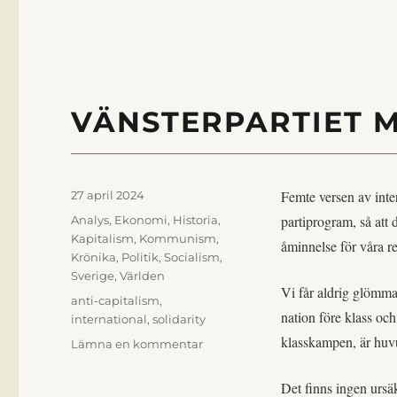
VÄNSTERPARTIET 
Publicerat
Femte versen av inte
27 april 2024
den
Kategorier
partiprogram, så att 
Analys
,
Ekonomi
,
Historia
,
Kapitalism
,
Kommunism
,
åminnelse för våra re
Krönika
,
Politik
,
Socialism
,
Sverige
,
Världen
Vi får aldrig glömma
Etiketter
anti-capitalism
,
nation före klass oc
international
,
solidarity
klasskampen, är huvu
till
Lämna en kommentar
Vänsterpartiet
måste
Det finns ingen ursä