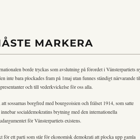
MÅSTE MARKERA
rnationalen borde tryckas som avslutning på förordet i Vänsterpartiets n
den inte bara plockades fram på 1maj utan funnes ständigt närvarande til
presentanter och till vederkvickelse för oss alla.
 att sossarnas borgfred med bourgeoisien och frälset 1914, som satte
h innebar socialdemokratins brytning med den internationella
dargumentet för Vänsterpartiets existens.
kt för ett parti som står för ekonomisk demokrati att plocka upp gamla