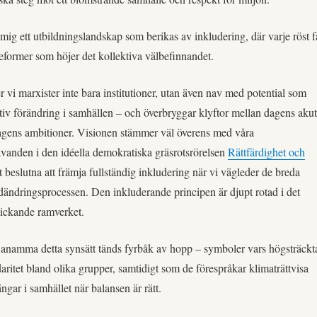
mig ett utbildningslandskap som berikas av inkludering, där varje röst f
reformer som höjer det kollektiva välbefinnandet.
 vi marxister inte bara institutioner, utan även nav med potential som
tiv förändring i samhällen – och överbryggar klyftor mellan dagens aku
ens ambitioner. Visionen stämmer väl överens med våra
rävanden i den idéella demokratiska gräsrotsrörelsen
Rättfärdighet och
st beslutna att främja fullständig inkludering när vi vägleder de breda
ndringsprocessen. Den inkluderande principen är djupt rotad i det
blickande ramverket.
 anamma detta synsätt tänds fyrbåk av hopp – symboler vars högsträckt
ritet bland olika grupper, samtidigt som de förespråkar klimaträttvisa
ängar i samhället när balansen är rätt.