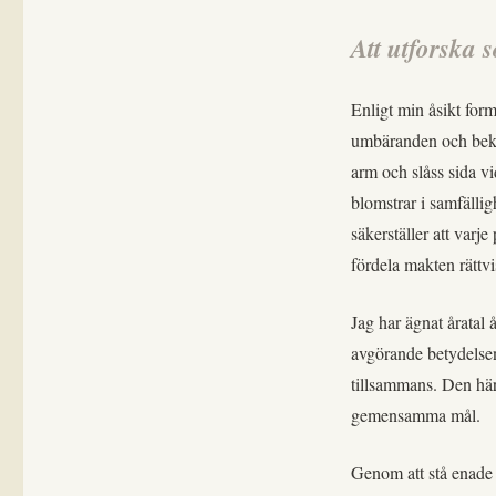
Att utforska s
Enligt min åsikt forma
umbäranden och bekvä
arm och slåss sida v
blomstrar i samfälli
säkerställer att varje
fördela makten rättvi
Jag har ägnat åratal å
avgörande betydelsen
tillsammans. Den hä
gemensamma mål.
Genom att stå enade 