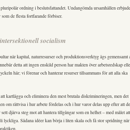
 pluripolär ordning i beslutsfattandet. Undangömda ursamhällen erbjud
v som de flesta fortfarande förbiser.
intersektionell socialism
bultar när kapital, naturresurser och produktionsverktyg ägs gemensamt 
 innebär detta att ingen enskild person har makten över arbetsredskap elle
nyckeln här; vi förenar och hanterar resurser tillsammans för att alla ska
att kartlägga och eliminera den mest brutala diskrimineringen, men det
en om rättvisa i hur arbete fördelas och i hur varor delas upp efter att d
ar sett djärva steg mot att hantera tillgångar som en helhet – med målet at
li lyckliga. Sådana idéer kan börja i liten skala och få stor spridning när
praktiken.