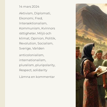
Publicerat
14 mars 2024
den
Kategorier
Aktivism
,
Diplomati
,
Ekonomi
,
Fred
,
Intersektionalism
,
Kommunism
,
Kvinnors
rättigheter
,
Miljö och
klimat
,
Opinion
,
Politik
,
Revolution
,
Socialism
,
Sverige
,
Världen
Etiketter
anticolonialism
,
internationalism
,
pluralism
,
pluripolarity
,
Respect
,
solidarity
till
Lämna en kommentar
Att
bryta
barriärer:
Den
moderna
socialismens