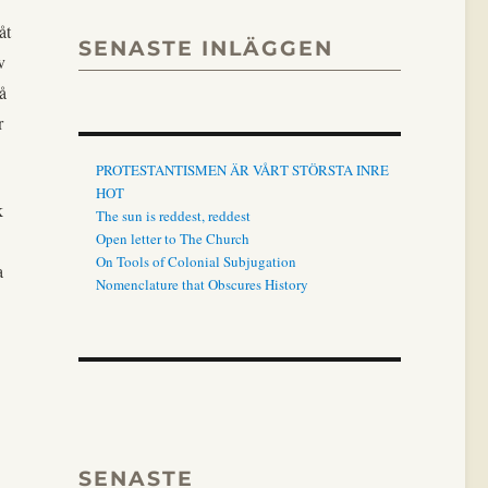
åt
SENASTE INLÄGGEN
v
å
r
PROTESTANTISMEN ÄR VÅRT STÖRSTA INRE
HOT
k
The sun is reddest, reddest
Open letter to The Church
On Tools of Colonial Subjugation
a
Nomenclature that Obscures History
SENASTE