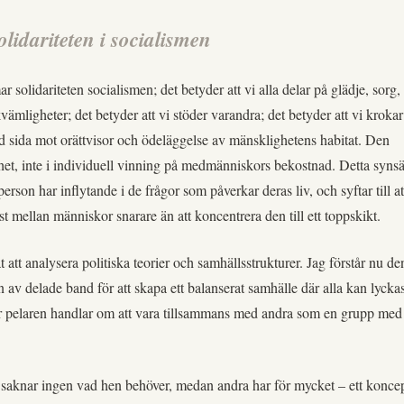
olidariteten i socialismen
r solidariteten socialismen; det betyder att vi alla delar på glädje, sorg,
mligheter; det betyder att vi stöder varandra; det betyder att vi krokar
id sida mot orättvisor och ödeläggelse av mänsklighetens habitat. Den
ghet, inte i individuell vinning på medmänniskors bekostnad. Detta synsä
 person har inflytande i de frågor som påverkar deras liv, och syftar till at
st mellan människor snarare än att koncentrera den till ett toppskikt.
t att analysera politiska teorier och samhällsstrukturer. Jag förstår nu de
 av delade band för att skapa ett balanserat samhälle där alla kan lycka
r pelaren handlar om att vara tillsammans med andra som en grupp med
saknar ingen vad hen behöver, medan andra har för mycket – ett konce