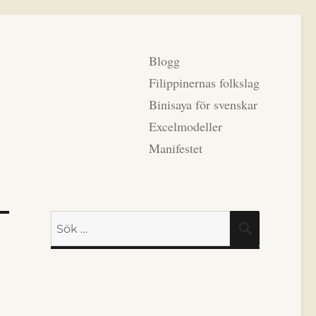
Blogg
Filippinernas folkslag
Binisaya för svenskar
Excelmodeller
Manifestet
Sök
SÖK
efter: