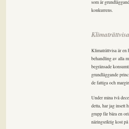
som är grundläggande
konkurrens.
Klimaträttvis
Klimaträttvisa är en 
behandling av alla 
begränsade konsumti
grundläggande princi
de fattiga och margin
Under mina två decen
detta, har jag insett h
grupp får bära en ori
näringsriktig kost på