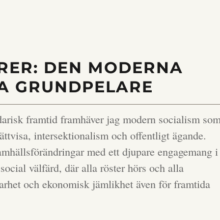
ÄRER: DEN MODERNA
RA GRUNDPELARE
lidarisk framtid framhäver jag modern socialism so
rättvisa, intersektionalism och offentligt ägande.
samhällsförändringar med ett djupare engagemang i
social välfärd, där alla röster hörs och alla
barhet och ekonomisk jämlikhet även för framtida