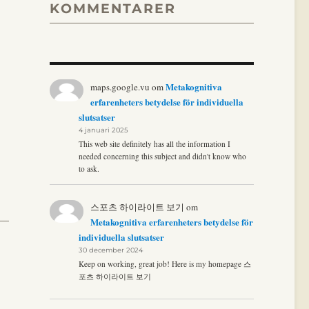
KOMMENTARER
Metakognitiva
maps.google.vu
om
erfarenheters betydelse för individuella
slutsatser
4 januari 2025
This web site definitely has all the information I
needed concerning this subject and didn't know who
to ask.
스포츠 하이라이트 보기
om
Metakognitiva erfarenheters betydelse för
individuella slutsatser
30 december 2024
Keep on working, great job! Here is my homepage 스
포츠 하이라이트 보기