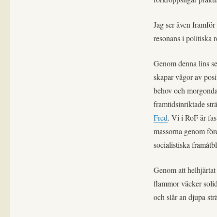
Jag ser även framför 
resonans i politiska 
Genom denna lins ser
skapar vågor av posi
behov och morgondag
framtidsinriktade st
Fred
. Vi i RoF är fa
massorna genom fördä
socialistiska framåt
Genom att helhjärtat
flammor väcker solida
och slår an djupa str