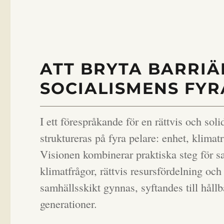
ATT BRYTA BARRI
SOCIALISMENS FY
I ett förespråkande för en rättvis och so
struktureras på fyra pelare: enhet, klimat
Visionen kombinerar praktiska steg för 
klimatfrågor, rättvis resursfördelning och 
samhällsskikt gynnas, syftandes till håll
generationer.