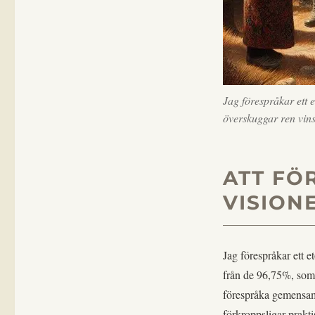
fyra
grundpelare
Jag förespråkar ett e
överskuggar ren vins
ATT FÖ
VISION
Jag förespråkar ett et
från de 96,75%, som sk
förespråka gemensam
förkroppsligar prakt