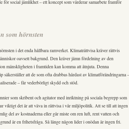
 för social jämlikhet – ett koncept som värderar samarbete framför
an som hörnsten
hörnsten i det enda hållbara ramverket. Klimaträttvisa kräver rättvis
människor oavsett bakgrund. Den kräver jämn fördelning av den
on mänskligheten i framtiden kan komma att åtnjuta. Denna
p säkerställer att de som ofta drabbas hårdast av klimatförändringarna 
aliserade – får vederbörligt skydd och stöd.
nier som skribent och agitator med inriktning på sociala begrepp som
ur viktigt det är att väva in rättvisa i vår miljöpolitik. Att se till att ingen
mlig del av kostnaderna eller går miste om ren luft, rent vatten och
 grund är en frihetsfråga. Så länge någon lider i onödan är ingen fri.