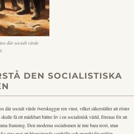
tos där socialt värde
t.
RSTÅ DEN SOCIALISTISKA
EN
os där socialt värde överskuggar ren vinst, vilket säkerställer att röster
ulle få ett märkbart bättre liv i en socialistisk värld, förenas för att
ma framsteg. Den moderna socialismen är inte bara teori, utan
iska steg mot ett blomstrande samhälle och respekt för miljön.