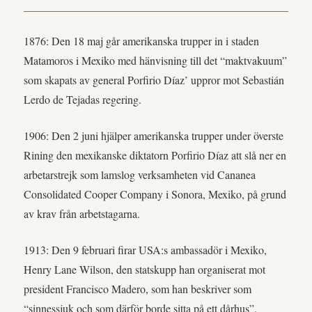
1876: Den 18 maj går amerikanska trupper in i staden
Matamoros i Mexiko med hänvisning till det “maktvakuum”
som skapats av general Porfirio Díaz’ uppror mot Sebastián
Lerdo de Tejadas regering.
1906: Den 2 juni hjälper amerikanska trupper under överste
Rining den mexikanske diktatorn Porfirio Díaz att slå ner en
arbetarstrejk som lamslog verksamheten vid Cananea
Consolidated Cooper Company i Sonora, Mexiko, på grund
av krav från arbetstagarna.
1913: Den 9 februari firar USA:s ambassadör i Mexiko,
Henry Lane Wilson, den statskupp han organiserat mot
president Francisco Madero, som han beskriver som
“sinnessjuk och som därför borde sitta på ett dårhus”.