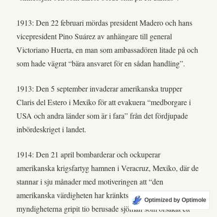
1913: Den 22 februari mördas president Madero och hans
vicepresident Pino Suárez av anhängare till general
Victoriano Huerta, en man som ambassadören litade på och
som hade vägrat “bära ansvaret för en sådan handling”.
1913: Den 5 september invaderar amerikanska trupper
Claris del Estero i Mexiko för att evakuera “medborgare i
USA och andra länder som är i fara” från det fördjupade
inbördeskriget i landet.
1914: Den 21 april bombarderar och ockuperar
amerikanska krigsfartyg hamnen i Veracruz, Mexiko, där de
stannar i sju månader med motiveringen att “den
amerikanska värdigheten har kränkts” av att de lokala
Optimized by Optimole
myndigheterna gripit tio berusade sjömän som orsakat ett