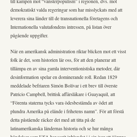
till kampen mot “vänsterpopulism” i regionen, dvs. mot
demokratiskt valda regeringar som har misslyckats med att
leverera sina länder till de transnationella företagens och
Internationella valutafondens intressen, på listan över
pågående uppgifter.
När en amerikansk administration riktar blicken mot ett visst
folk är det, som historien lär oss, för att den planerar att
tillämpa en av sina gamla interventionistiska metoder, där
desinformation spelar en dominerande roll. Redan 1829
meddelade befriaren Simón Bolívar i ett brev till överste
Patricio Campbell, brittisk affärsläkare i Guayaquil, att
“Förenta staterna tycks vara ödesbestämda av ödet att
plundra Amerika på elände i frihetens namn”. För att förstå
detta påstående räcker det med att titta på de
latinamerikanska ländernas historia och se hur många
händelser som USA har varit inblandat i i sin iver att “öppna