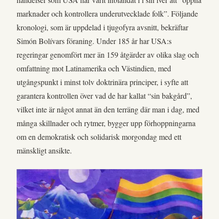
marknader och kontrollera underutvecklade folk”. Följande
kronologi, som är uppdelad i tjugofyra avsnitt, bekräftar
Simón Bolívars föraning. Under 185 år har USA:s
regeringar genomfört mer än 159 åtgärder av olika slag och
omfattning mot Latinamerika och Västindien, med
utgångspunkt i minst tolv doktrinära principer, i syfte att
garantera kontrollen över vad de har kallat “sin bakgård”,
vilket inte är något annat än den terräng där man i dag, med
många skillnader och rytmer, bygger upp förhoppningarna
om en demokratisk och solidarisk morgondag med ett
mänskligt ansikte.