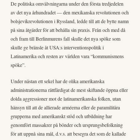
De politiska omvälvningarna under den första tredjedelen
av det nya århundradet — den mexikanska revolutionen och
bolsjevikrevolutionen i Ryssland, ledde till att de bytte namn
på sina åtgärder för att behålla sin praxis. Från och med då
och fram till Berlinmurens fall skulle det nya spöke som
skulle ge bränsle åt USA:s interventionspolitik i
Latinamerika och resten av världen vara “kommunismens
spöke”.
Under nästan ett sekel har de olika amerikanska
administrationerna rättfärdigat de mest skiftande öppna eller
dolda aggressioner mot de latinamerikanska folken, utan
hänsyn till att de allierade arméerna eller de paramilitära
grupperna med amerikanskt stöd och utbildning har
genomfört massakrer på bönder och ursprungsbefolkning
för att uppnå sina mål, d.v.s. att besegra det som de kallade