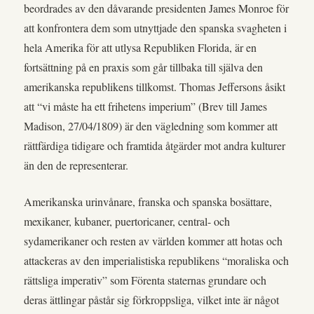
beordrades av den dåvarande presidenten James Monroe för
att konfrontera dem som utnyttjade den spanska svagheten i
hela Amerika för att utlysa Republiken Florida, är en
fortsättning på en praxis som går tillbaka till själva den
amerikanska republikens tillkomst. Thomas Jeffersons åsikt
att “vi måste ha ett frihetens imperium” (Brev till James
Madison, 27/04/1809) är den vägledning som kommer att
rättfärdiga tidigare och framtida åtgärder mot andra kulturer
än den de representerar.
Amerikanska urinvånare, franska och spanska bosättare,
mexikaner, kubaner, puertoricaner, central- och
sydamerikaner och resten av världen kommer att hotas och
attackeras av den imperialistiska republikens “moraliska och
rättsliga imperativ” som Förenta staternas grundare och
deras ättlingar påstår sig förkroppsliga, vilket inte är något