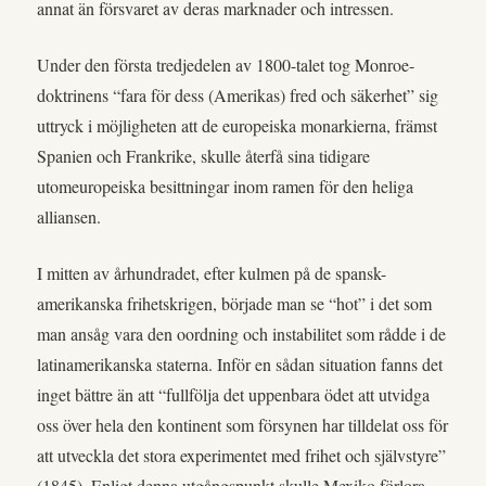
annat än försvaret av deras marknader och intressen.
Under den första tredjedelen av 1800-talet tog Monroe-
doktrinens “fara för dess (Amerikas) fred och säkerhet” sig
uttryck i möjligheten att de europeiska monarkierna, främst
Spanien och Frankrike, skulle återfå sina tidigare
utomeuropeiska besittningar inom ramen för den heliga
alliansen.
I mitten av århundradet, efter kulmen på de spansk-
amerikanska frihetskrigen, började man se “hot” i det som
man ansåg vara den oordning och instabilitet som rådde i de
latinamerikanska staterna. Inför en sådan situation fanns det
inget bättre än att “fullfölja det uppenbara ödet att utvidga
oss över hela den kontinent som försynen har tilldelat oss för
att utveckla det stora experimentet med frihet och självstyre”
(1845). Enligt denna utgångspunkt skulle Mexiko förlora