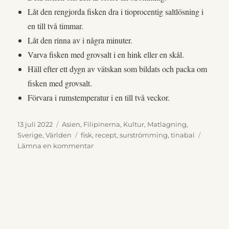
Låt den rengjorda fisken dra i tioprocentig saltlösning i
en till två timmar.
Låt den rinna av i några minuter.
Varva fisken med grovsalt i en hink eller en skål.
Häll efter ett dygn av vätskan som bildats och packa om
fisken med grovsalt.
Förvara i rumstemperatur i en till två veckor.
Publicerat
Kategorier
13 juli 2022
Asien
,
Filipinerna
,
Kultur
,
Matlagning
,
den
Etiketter
Sverige
,
Världen
fisk
,
recept
,
surströmming
,
tinabal
till
Lämna en kommentar
Hur
man
gör
Tinabal