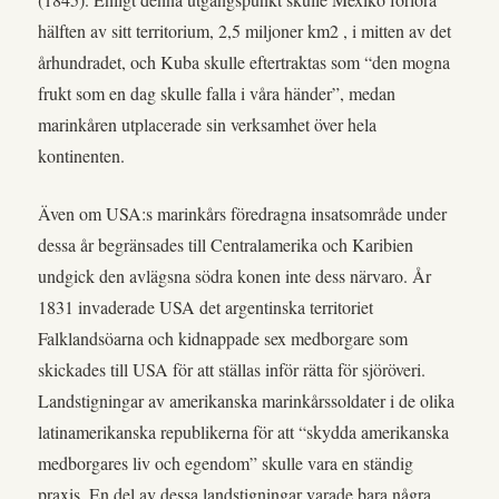
hälften av sitt territorium, 2,5 miljoner km2 , i mitten av det
århundradet, och Kuba skulle eftertraktas som “den mogna
frukt som en dag skulle falla i våra händer”, medan
marinkåren utplacerade sin verksamhet över hela
kontinenten.
Även om USA:s marinkårs föredragna insatsområde under
dessa år begränsades till Centralamerika och Karibien
undgick den avlägsna södra konen inte dess närvaro. År
1831 invaderade USA det argentinska territoriet
Falklandsöarna och kidnappade sex medborgare som
skickades till USA för att ställas inför rätta för sjöröveri.
Landstigningar av amerikanska marinkårssoldater i de olika
latinamerikanska republikerna för att “skydda amerikanska
medborgares liv och egendom” skulle vara en ständig
praxis. En del av dessa landstigningar varade bara några