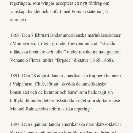
regeringen, som tvingas acceptera ett nytt fördrag om
vänskap, handel och sjöfart med Förenta staterna (17
februari).
1868: Den 7 februari landar amerikanska marinkårssoldater
i Montevideo, Uruguay, under förevändning att “skydda
utländska invånare och tullar” under revolterna mot general
Venancio Flores’ andra “färgade” diktatur (1865-1868).
1891: Den 28 augusti landar amerikanska trupper i hamnen
i Valparaíso, Chile, för att “skydda det amerikanska
konsulatet och de kvinnor och barn” som hade tagit sin
tillflykt dit under det brittiskstödda kriget som störtade José
Manuel Balmacedas reformistiska regering.
1894: Den 6 januari landar amerikanska marinkårssoldater i
Rio de Janeiro mitt under en konflikt mellan rojalister och