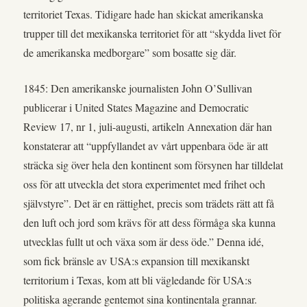
territoriet Texas. Tidigare hade han skickat amerikanska
trupper till det mexikanska territoriet för att “skydda livet för
de amerikanska medborgare” som bosatte sig där.
1845: Den amerikanske journalisten John O’Sullivan
publicerar i United States Magazine and Democratic
Review 17, nr 1, juli-augusti, artikeln Annexation där han
konstaterar att “uppfyllandet av vårt uppenbara öde är att
sträcka sig över hela den kontinent som försynen har tilldelat
oss för att utveckla det stora experimentet med frihet och
självstyre”. Det är en rättighet, precis som trädets rätt att få
den luft och jord som krävs för att dess förmåga ska kunna
utvecklas fullt ut och växa som är dess öde.” Denna idé,
som fick bränsle av USA:s expansion till mexikanskt
territorium i Texas, kom att bli vägledande för USA:s
politiska agerande gentemot sina kontinentala grannar.