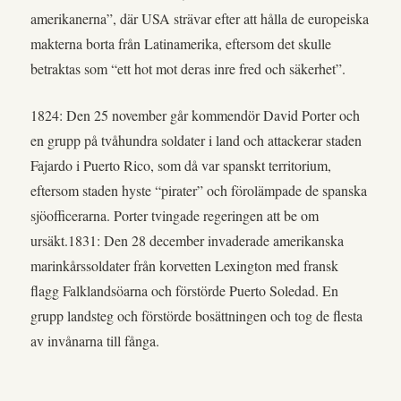
amerikanerna”, där USA strävar efter att hålla de europeiska
makterna borta från Latinamerika, eftersom det skulle
betraktas som “ett hot mot deras inre fred och säkerhet”.
1824: Den 25 november går kommendör David Porter och
en grupp på tvåhundra soldater i land och attackerar staden
Fajardo i Puerto Rico, som då var spanskt territorium,
eftersom staden hyste “pirater” och förolämpade de spanska
sjöofficerarna. Porter tvingade regeringen att be om
ursäkt.1831: Den 28 december invaderade amerikanska
marinkårssoldater från korvetten Lexington med fransk
flagg Falklandsöarna och förstörde Puerto Soledad. En
grupp landsteg och förstörde bosättningen och tog de flesta
av invånarna till fånga.