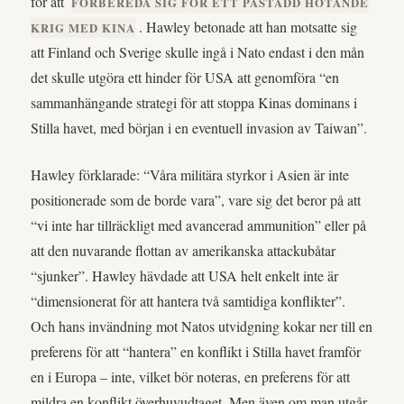
för att
FÖRBEREDA SIG FÖR ETT PÅSTÅDD HOTANDE
. Hawley betonade att han motsatte sig
KRIG MED KINA
att Finland och Sverige skulle ingå i Nato endast i den mån
det skulle utgöra ett hinder för USA att genomföra “en
sammanhängande strategi för att stoppa Kinas dominans i
Stilla havet, med början i en eventuell invasion av Taiwan”.
Hawley förklarade: “Våra militära styrkor i Asien är inte
positionerade som de borde vara”, vare sig det beror på att
“vi inte har tillräckligt med avancerad ammunition” eller på
att den nuvarande flottan av amerikanska attackubåtar
“sjunker”. Hawley hävdade att USA helt enkelt inte är
“dimensionerat för att hantera två samtidiga konflikter”.
Och hans invändning mot Natos utvidgning kokar ner till en
preferens för att “hantera” en konflikt i Stilla havet framför
en i Europa – inte, vilket bör noteras, en preferens för att
mildra en konflikt överhuvudtaget. Men även om man utgår