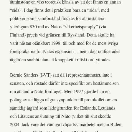
åtminstone en viss teoretisk känsla av att det fanns en annan
“sida”. I dag finns det i praktiken bara en “sida”, med
politiker som i samförstånd flockas för att installera
ytterligare 830 mil av Natos “säkerhetsparaply” (via
Finland) precis vid gränsen till Ryssland. Detta skulle ha
varit nästan otänkbart 1998, till och med för de mest ivriga
förespråkarna för Natos expansion – men i dag ratificerades
åtgärden snabbt utan att knappt ett kritiskt ord yttrades.
Bernie Sanders (I-VT) satt då i representanthuset, inte i
senaten, och röstade därför inte specifikt om bestämmelsen
om att ändra Nato-fördraget. Men 1997 gjorde han en
poäng av att lägga några synpunkter till protokollet om en
samtidig åtgärd som lade grunden för Estlands, Lettlands
och Litauens anslutning till Nato (vilket till slut skedde
2004, tack vare det vänliga tvåpartssamarbetet mellan Biden