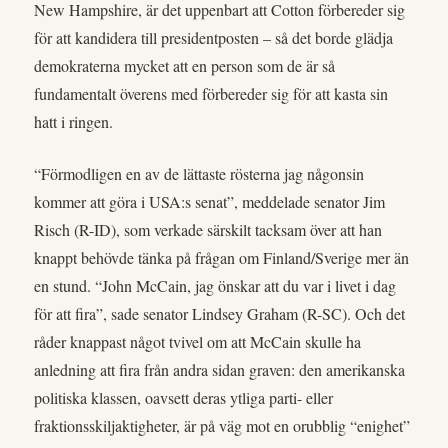
New Hampshire, är det uppenbart att Cotton förbereder sig
för att kandidera till presidentposten – så det borde glädja
demokraterna mycket att en person som de är så
fundamentalt överens med förbereder sig för att kasta sin
hatt i ringen.
“Förmodligen en av de lättaste rösterna jag någonsin
kommer att göra i USA:s senat”, meddelade senator Jim
Risch (R-ID), som verkade särskilt tacksam över att han
knappt behövde tänka på frågan om Finland/Sverige mer än
en stund. “John McCain, jag önskar att du var i livet i dag
för att fira”, sade senator Lindsey Graham (R-SC). Och det
råder knappast något tvivel om att McCain skulle ha
anledning att fira från andra sidan graven: den amerikanska
politiska klassen, oavsett deras ytliga parti- eller
fraktionsskiljaktigheter, är på väg mot en orubblig “enighet”