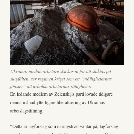
Ukraina: medan arbetare skickas ut för att slaktas på
slagfälten, ser regimen kriget som ett ”möjligheternas
fönster” att urholka arbetarnas rättigheter.
En ledande medlem av Zelenskijis parti lovade tidigare
denna månad ytterligare liberalisering av Ukrainas
arbetslagstiftning.
“Detta är lagförslag som näringslivet väntar på, lagförslag