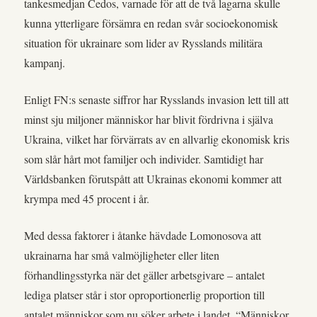
tankesmedjan Cedos, varnade för att de två lagarna skulle
kunna ytterligare försämra en redan svår socioekonomisk
situation för ukrainare som lider av Rysslands militära
kampanj.
Enligt FN:s senaste siffror har Rysslands invasion lett till att
minst sju miljoner människor har blivit fördrivna i själva
Ukraina, vilket har förvärrats av en allvarlig ekonomisk kris
som slår hårt mot familjer och individer. Samtidigt har
Världsbanken förutspått att Ukrainas ekonomi kommer att
krympa med 45 procent i år.
Med dessa faktorer i åtanke hävdade Lomonosova att
ukrainarna har små valmöjligheter eller liten
förhandlingsstyrka när det gäller arbetsgivare – antalet
lediga platser står i stor oproportionerlig proportion till
antalet människor som nu söker arbete i landet. “Människor