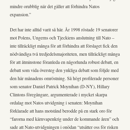
mindre orubblig när det gäller att förhindra Natos
expansion.”
Det har inte alltid varit så här. År 1998 röstade 19 senatorer
mot Polens, Ungerns och Tjeckiens anslutning till Nato –
inte tillräckligt många för att förhindra att förslaget fick den
nödvändiga två tredjedelsmajoriteten, men tillräckligt många
för att åtminstone föranleda en någorlunda robust debatt, en
debatt som vida översteg den ynkliga debatt som följde med
den här månadens omröstning. Så högt profilerade personer
som senator Daniel Patrick Moynihan (D-NY), Hillary
Clintons föregångare, argumenterade i mycket skarpa
ordalag mot Natos utvidgning i senaten: Moynihan
förklarade att hans motstånd berodde på en stark oro för
“farorna med kärnvapenkrig under de kommande åren” och
sade att Nato-utvidgningen i onödan “utsätter oss för risken