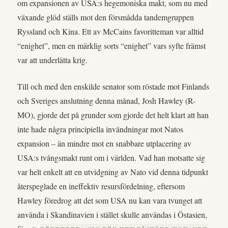
om expansionen av USA:s hegemoniska makt, som nu med
växande glöd ställs mot den försmådda tandemgruppen
Ryssland och Kina. Ett av McCains favoritteman var alltid
“enighet”, men en märklig sorts “enighet” vars syfte främst
var att underlätta krig.
Till och med den enskilde senator som röstade mot Finlands
och Sveriges anslutning denna månad, Josh Hawley (R-
MO), gjorde det på grunder som gjorde det helt klart att han
inte hade några principiella invändningar mot Natos
expansion – än mindre mot en snabbare utplacering av
USA:s tvångsmakt runt om i världen. Vad han motsatte sig
var helt enkelt att en utvidgning av Nato vid denna tidpunkt
återspeglade en ineffektiv resursfördelning, eftersom
Hawley föredrog att det som USA nu kan vara tvunget att
använda i Skandinavien i stället skulle användas i Östasien,