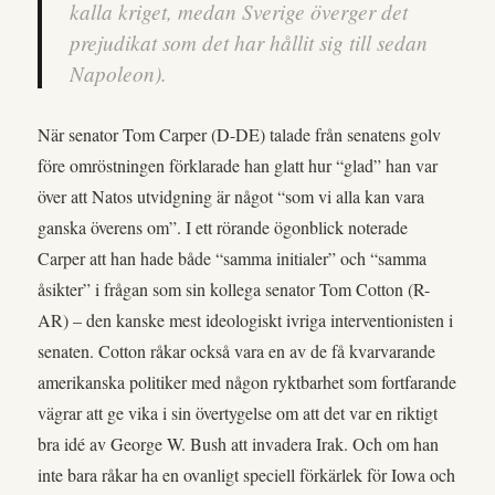
kalla kriget, medan Sverige överger det
prejudikat som det har hållit sig till sedan
Napoleon).
När senator Tom Carper (D-DE) talade från senatens golv
före omröstningen förklarade han glatt hur “glad” han var
över att Natos utvidgning är något “som vi alla kan vara
ganska överens om”. I ett rörande ögonblick noterade
Carper att han hade både “samma initialer” och “samma
åsikter” i frågan som sin kollega senator Tom Cotton (R-
AR) – den kanske mest ideologiskt ivriga interventionisten i
senaten. Cotton råkar också vara en av de få kvarvarande
amerikanska politiker med någon ryktbarhet som fortfarande
vägrar att ge vika i sin övertygelse om att det var en riktigt
bra idé av George W. Bush att invadera Irak. Och om han
inte bara råkar ha en ovanligt speciell förkärlek för Iowa och