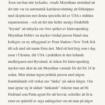
Även om han inte lyckades, visade Moynihans motstånd att
det inte var en automatisk karriärsavslutning att förknippas
med skepticism mot denna speciella del av USA:s militära
expansionism – och att det inte heller ansågs föraktfullt
“krystat” att uttrycka oro över spöket av kärnvapenkrig.
Moynihan förblev en mycket vördad person bland sina
kolleger; en ny utbyggnad av Penn Station i New York fick
till och med sitt namn förra året. Med ett hett krig som i dag
rasar i Ukraina, där USA i praktiken är den ledande
medkrigaren mot Ryssland, är risken för kärnvapenkrig
mycket mer akut än när Moynihan varnade för det för 24 år
sedan. Men nästan ingen politisk person med någon
framträdande roll verkar ens “tänka” på saken längre. Om
man ägnar sig åt sådant “tänkande” riskerar man att bli
fördömd som Putin-agent för sitt besvär, och/eller att få ta
emot en spärreld av arga anklagelser om att man på något