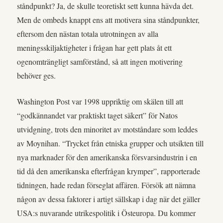
ståndpunkt? Ja, de skulle teoretiskt sett kunna hävda det.
Men de ombeds knappt ens att motivera sina ståndpunkter,
eftersom den nästan totala utrotningen av alla
meningsskiljaktigheter i frågan har gett plats åt ett
ogenomträngligt samförstånd, så att ingen motivering
behöver ges.
Washington Post var 1998 uppriktig om skälen till att
“godkännandet var praktiskt taget säkert” för Natos
utvidgning, trots den minoritet av motståndare som leddes
av Moynihan. “Trycket från etniska grupper och utsikten till
nya marknader för den amerikanska försvarsindustrin i en
tid då den amerikanska efterfrågan krymper”, rapporterade
tidningen, hade redan förseglat affären. Försök att nämna
någon av dessa faktorer i artigt sällskap i dag när det gäller
USA:s nuvarande utrikespolitik i Östeuropa. Du kommer