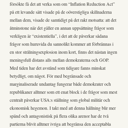
försökte få det att verka som om “Inflation Reduction Act”
på ett levande sätt visade på de oöverstigliga skillnaderna
mellan dem, visade de samtidigt på det rakt motsatta: att det
åtminstone när det gäller en annan uppsättning frågor som
verkligen är “existentiella”, i det att de påverkar sådana
frågor som huruvida du sannolikt kommer att förbrännas i
en stor strålningsexplosion inom kort, finns det nästan ingen
meningsfull distans alls mellan demokraterna och GOP.
Med tiden har det avstånd som tidigare fanns minskat
betydligt, om något. För med begränsade och
marginaliserade undantag fungerar både demokrater och
republikaner alltmer som ett enat block i de frågor som mest
centralt påverkar USA:s ställning som global militär och
ekonomisk hegemon. I takt med att denna hållning blir mer
spänd och antagonistisk på flera olika arenor har de två
partierna blivit alltmer ivriga att begränsa den acceptabla