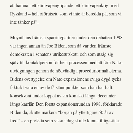
att hamna i ett kärnvapengripande, ett kärnvapenkrig, med
Ryssland – helt oförutsett, som vi inte är beredda på, som vi
inte tänker på”.
Moynihans främsta sparringpartner under den debatten 1998
var ingen annan än Joe Biden, som då var den främste
demokraten i senatens utrikesutskott, och som utsåg sig
själv till kontaktperson för hela processen med att föra Nato-
utvidgningen genom de nödvändiga procedurformaliteterna.
Bidens övertygelse om Nato-expansionens eviga dygd tycks
faktiskt vara en av de få ståndpunkter som han har haft
konsekvent under loppet av sin komiskt långa, decennier
långa karriär. Den första expansionsrundan 1998, förklarade
Biden då, skulle markera “början på ytterligare 50 år av
fred” – en profetia som vissa i dag skulle kunna ifrågasätta.