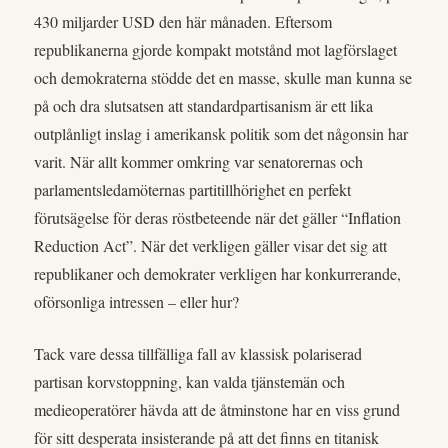
430 miljarder USD den här månaden. Eftersom
republikanerna gjorde kompakt motstånd mot lagförslaget
och demokraterna stödde det en masse, skulle man kunna se
på och dra slutsatsen att standardpartisanism är ett lika
outplånligt inslag i amerikansk politik som det någonsin har
varit. När allt kommer omkring var senatorernas och
parlamentsledamöternas partitillhörighet en perfekt
förutsägelse för deras röstbeteende när det gäller “Inflation
Reduction Act”. När det verkligen gäller visar det sig att
republikaner och demokrater verkligen har konkurrerande,
oförsonliga intressen – eller hur?
Tack vare dessa tillfälliga fall av klassisk polariserad
partisan korvstoppning, kan valda tjänstemän och
medieoperatörer hävda att de åtminstone har en viss grund
för sitt desperata insisterande på att det finns en titanisk