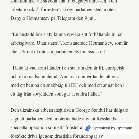
som kommer att skydda alla företagares intressen. Och
arbetare också, förresten”, skrev parlamentsledamoten
Danylo Hetmantsev på Telegram den 9 juli.
“En anställd bör själv kunna reglera sitt förhållande till en
arbetsgivare. Utan staten”, konstaterade Hetmantsev, som är
chef för det ukrainska parlamentets finansutskott.
“Detta är vad som händer i en stat om den är fri, europeisk
och marknadsorienterad. Annars kommer landet att resa
med ett ben på ett snabbtåg till EU och med ett annat ben i
ett tåg från sovjettiden som går åt andra hållet.”
Den ukrainska arbetsrättsjuristen George Sandul har tidigare
sagt att parlamentsledamöterna hade använt Rysslands
speciella operation som ett “fönster av möjligheter” där de
Optimized by Optimole
försökte driva igenom drastiska förändringar av