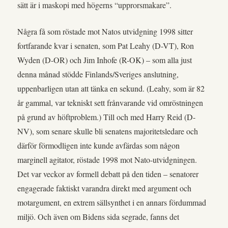
sätt är i maskopi med högerns “upprorsmakare”.
Några få som röstade mot Natos utvidgning 1998 sitter
fortfarande kvar i senaten, som Pat Leahy (D-VT), Ron
Wyden (D-OR) och Jim Inhofe (R-OK) – som alla just
denna månad stödde Finlands/Sveriges anslutning,
uppenbarligen utan att tänka en sekund. (Leahy, som är 82
år gammal, var tekniskt sett frånvarande vid omröstningen
på grund av höftproblem.) Till och med Harry Reid (D-
NV), som senare skulle bli senatens majoritetsledare och
därför förmodligen inte kunde avfärdas som någon
marginell agitator, röstade 1998 mot Nato-utvidgningen.
Det var veckor av formell debatt på den tiden – senatorer
engagerade faktiskt varandra direkt med argument och
motargument, en extrem sällsynthet i en annars fördummad
miljö. Och även om Bidens sida segrade, fanns det