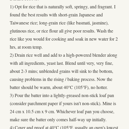
1) Opt for rice that is naturally soft, springy, and fragrant. I
found the best results with short-grain Japanese and
Taiwanese rice; long-grain rice (like basmati, jasmine),
glutinous rice, or rice flour all give poor results. Wash the
rice like you would for cooking and soak in new water for 2
hrs, at room temp.
2) Drain rice well and add to a high-powered blender along
with all ingredients, yeast last. Blend until very, very fine,
about 2-3 mins; unblended grains will sink to the bottom,
causing problems in the rising / baking process. Now the
batter should be warm, about 40°C (105°F), no hotter.
3) Pour the batter into a lightly-greased non-stick loaf pan
(consider parchment paper if yours isn’t non-stick). Mine is
24 cm x 10.5 cm x 9 cm. Whichever loaf pan you choose,
make sure the batter only comes half-way up initially.
4) Cover and proof at 40°C (105°F, usually an oven’s lowest