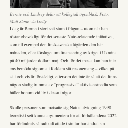
Bernie och Lindsey delar ett kollegialt ögonblick. Foto:
Matt Stone via Getty
I dag är Bernie i stort sett stum i frågan – utom när han
röstar obevekligt för det senaste Nato-relaterade initiativet,
som till exempel den finsk-svenska åtgärden den här
månaden, eller förslaget om finansiering av kriget i Ukraina
på 40 miljarder dollar i maj. Och för det mesta kan han inte
ens bemöda sig om att förklara sitt resonemang – vilket på
sätt och vis är förståeligt, eftersom det inte är så att det finns
någon stadig trumma av “progressiva” aktivister/media som
håller honom vid liv i dessa frågor.
Skulle personer som motsatte sig Natos utvidgning 1998
teoretiskt sett kunna argumentera för att förhållandena 2022
har förändrats så radikalt att de i sin tur har ändrat sin