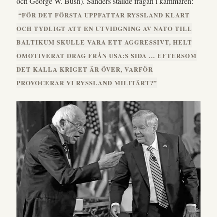
och George W. Bush). Sanders ställde frågan i kammaren:
“FÖR DET FÖRSTA UPPFATTAR RYSSLAND KLART
OCH TYDLIGT ATT EN UTVIDGNING AV NATO TILL
BALTIKUM SKULLE VARA ETT AGGRESSIVT, HELT
OMOTIVERAT DRAG FRÅN USA:S SIDA … EFTERSOM
DET KALLA KRIGET ÄR ÖVER, VARFÖR
PROVOCERAR VI RYSSLAND MILITÄRT?”