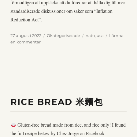
förmodligen att upptäcka att du föredrar att hålla dig till mer
standardiserade diskussioner om saker som “Inflation
Reduction Act”.
Publicerat
Kategorier
Etiketter
27 augusti 2022
Okategoriserade
nato
,
usa
Lämna
den
till
en kommentar
Den
obefintliga
skillnaden
mellan
demokrater
och
republikaner
RICE BREAD 米麵包
Gluten-free bread made from rice, and rice only!
I found
the
full recipe below by
Chez Jorge on
Facebook