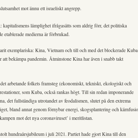
slutsamhet mot ännu ett israeliskt angrepp.
: kapitalismens lämplighet ifrågasätts som aldrig förr, det politiska
 de etablerade medierna är förbrukad.
varit exemplariska: Kina, Vietnam och till och med det blockerade Kuba
änder att bekämpa pandemin. Åtminstone Kina har även i snabb takt
 det arbetande folkets framsteg (ekonomiskt, tekniskt, ekologiskt och
prestationer, som Kuba, också rankas högt. Till sin redan imponerande
erna, det fullständiga utrotandet av feodalismen, slutet på den extrema
ödläget, bland annat genom förnybar energi, skogsplantering och kärnfusi
 i kampen mot det nya coronaviruset’ i meritlistan.
tolt hundraårsjubileum i juli 2021. Partiet hade gjort Kina till den