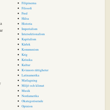
Filipinerna
Filosofi
Fred
Hälsa
ka
Historia
Imperialism
ar
Intersektionalism
Kapitalism
Kärlek
Kommunism
Krig
Krönika
Kultur
Kvinnors rättigheter
Latinamerika
Matlagning
r
Miljö och klimat
Musik
Nordamerika
Okategoriserade
Opinion