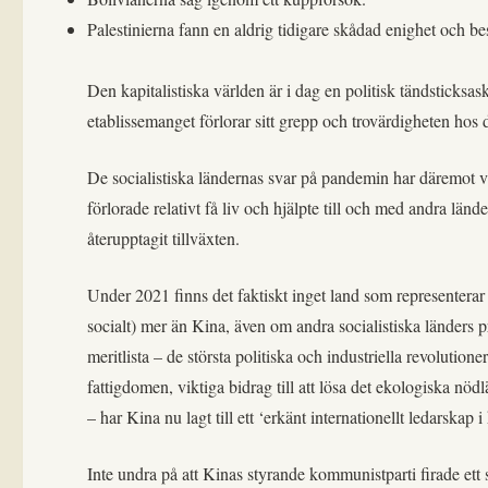
Palestinierna fann en aldrig tidigare skådad enighet och be
Den kapitalistiska världen är i dag en politisk tändsticksask
etablissemanget förlorar sitt grepp och trovärdigheten hos
De socialistiska ländernas svar på pandemin har däremot 
förlorade relativt få liv och hjälpte till och med andra l
återupptagit tillväxten.
Under 2021 finns det faktiskt inget land som representerar
socialt) mer än Kina, även om andra socialistiska länders 
meritlista – de största politiska och industriella revolution
fattigdomen, viktiga bidrag till att lösa det ekologiska n
– har Kina nu lagt till ett ‘erkänt internationellt ledarskap
Inte undra på att Kinas styrande kommunistparti firade ett s