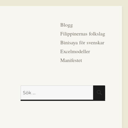
Blogg
Filippinernas folkslag
Binisaya för svenskar
Excelmodeller
Manifestet
Sök
SÖK
efter: