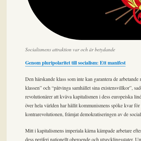
Socialismens attraktion var och är betydande
Genom pluripolaritet till socialism: Ett manifest
Den härskande klass som inte kan garantera de arbetande m
klassen” och “påtvinga samhället sina existensvillkor”, 
revolutionärer att kväva kapitalismen i dess europeiska lin
över hela världen har hållit kommunismens spöke kvar för 
kontrarevolutionen, främjat demokratiseringen av de social
Mitt i kapitalismens imperiala kärna kämpade arbetare efter 
dess periferi nationellt oberoende och utvecklingsstater. U