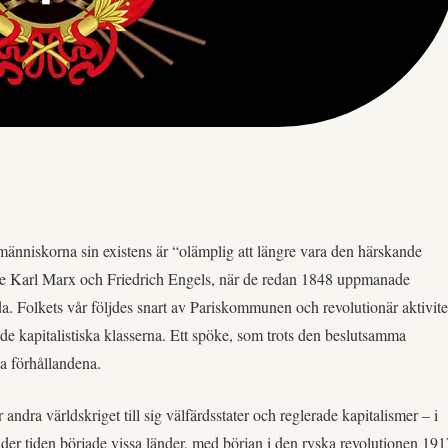
änniskorna sin existens är “olämplig att längre vara den härskande
sade Karl Marx och Friedrich Engels, när de redan 1848 uppmanade
da. Folkets vår följdes snart av Pariskommunen och revolutionär aktivite
de kapitalistiska klasserna. Ett spöke, som trots den beslutsamma
a förhållandena.
andra världskriget till sig välfärdsstater och reglerade kapitalismer – i
nder tiden började vissa länder, med början i den ryska revolutionen 191