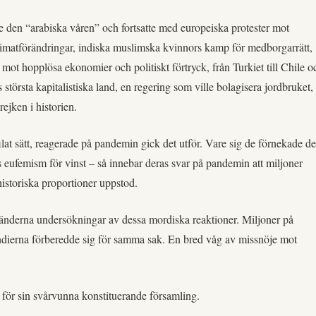
e den “arabiska våren” och fortsatte med europeiska protester mot
 klimatförändringar, indiska muslimska kvinnors kamp för medborgarrätt,
 mot hopplösa ekonomier och politiskt förtryck, från Turkiet till Chile o
största kapitalistiska land, en regering som ville bolagisera jordbruket,
ejken i historien.
lat sätt, reagerade på pandemin gick det utför. Vare sig de förnekade de
sens eufemism för vinst – så innebar deras svar på pandemin att miljoner
istoriska proportioner uppstod.
länderna undersökningar av dessa mordiska reaktioner. Miljoner på
indierna förberedde sig för samma sak. En bred våg av missnöje mot
 för sin svårvunna konstituerande församling.