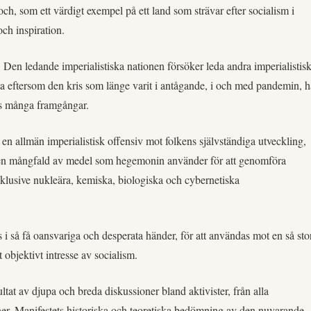
h, som ett värdigt exempel på ett land som strävar efter socialism i
och inspiration.
e. Den ledande imperialistiska nationen försöker leda andra imperialistis
etta eftersom den kris som länge varit i antågande, i och med pandemin, h
nas många framgångar.
 en allmän imperialistisk offensiv mot folkens självständiga utveckling,
. Den mångfald av medel som hegemonin använder för att genomföra
nklusive nukleära, kemiska, biologiska och cybernetiska
 i så få oansvariga och desperata händer, för att användas mot en så sto
 objektivt intresse av socialism.
ultat av djupa och breda diskussioner bland aktivister, från alla
oner. Manifestets historiska och teoretiska bedömning av den nuvarande