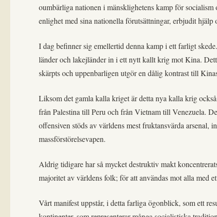
oumbärliga nationen i mänsklighetens kamp för socialism oc
enlighet med sina nationella förutsättningar, erbjudit hjälp 
I dag befinner sig emellertid denna kamp i ett farligt sked
länder och lakejländer in i ett nytt kallt krig mot Kina. D
skärpts och uppenbarligen utgör en dålig kontrast till Ki
Liksom det gamla kalla kriget är detta nya kalla krig också
från Palestina till Peru och från Vietnam till Venezuela
offensiven stöds av världens mest fruktansvärda arsenal, i
massförstörelsevapen.
Aldrig tidigare har så mycket destruktiv makt koncentrerats
majoritet av världens folk; för att användas mot alla med ett
Vårt manifest uppstår, i detta farliga ögonblick, som ett res
kontinenter, som representerar många socialistiska traditi