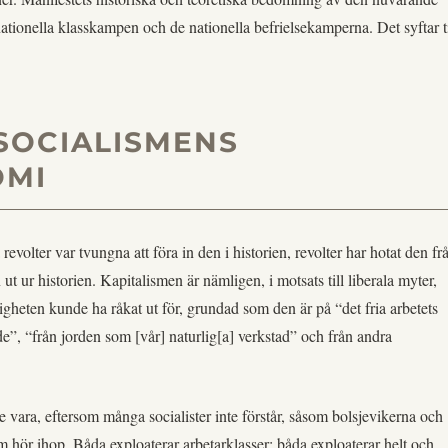
 nationella klasskampen och de nationella befrielsekamperna. Det syftar ti
SOCIALISMENS
OMI
evolter var tvungna att föra in den i historien, revolter har hotat den fr
ut ur historien. Kapitalismen är nämligen, i motsats till liberala myter,
gheten kunde ha råkat ut för, grundad som den är på “det fria arbetets
de”, “från jorden som [vår] naturlig[a] verkstad” och från andra
 vara, eftersom många socialister inte förstår, såsom bolsjevikerna och
sm hör ihop. Båda exploaterar arbetarklasser; båda exploaterar helt och