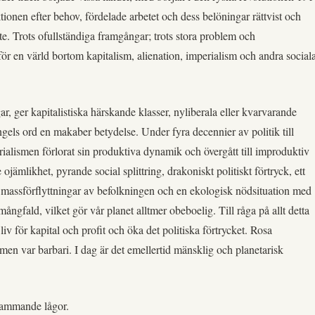
ionen efter behov, fördelade arbetet och dess belöningar rättvist och
ete. Trots ofullständiga framgångar; trots stora problem och
r en värld bortom kapitalism, alienation, imperialism och andra social
ar, ger kapitalistiska härskande klasser, nyliberala eller kvarvarande
ngels ord en makaber betydelse. Under fyra decennier av politik till
rialismen förlorat sin produktiva dynamik och övergått till improduktiv
ämlikhet, pyrande social splittring, drakoniskt politiskt förtryck, ett
, massförflyttningar av befolkningen och en ekologisk nödsituation med
ngfald, vilket gör vår planet alltmer obeboelig. Till råga på allt detta
v för kapital och profit och öka det politiska förtrycket. Rosa
smen var barbari. I dag är det emellertid mänsklig och planetarisk
flammande lågor.