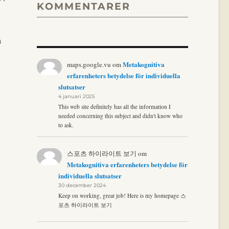
KOMMENTARER
a
Metakognitiva
maps.google.vu
om
erfarenheters betydelse för individuella
slutsatser
4 januari 2025
This web site definitely has all the information I
needed concerning this subject and didn't know who
to ask.
스포츠 하이라이트 보기
om
Metakognitiva erfarenheters betydelse för
individuella slutsatser
30 december 2024
Keep on working, great job! Here is my homepage 스
포츠 하이라이트 보기