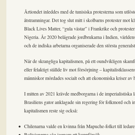
Årtiondet inleddes med de tunisiska protesterna som utlöst
åtstramningar. Det tog slut mitt i skolbarns protester mot
Black Lives Matter, “gula västar” i Frankrike och protester
Nigeria. År 2020 belägrade jordbrukarna i Indien, världens 
och de indiska arbetarna organiserade den största generalstr
När de skrangliga kapitalismen, på ett oundvikligen skamfi
eller felaktigt ställde liv mot försörjning – kapitalistklas
människor mördades socialt och att ekonomiska kriser av h
I mitten av 2021 krävde medborgarna i de imperialistiska 
Brasiliens gator anklagade sin regering för folkmord och 
kapitalismen reste sig också:
Chilenarna valde en kvinna från Mapuche-folket till ledare
Bolivianerna såg igenom ett kuppförsök.