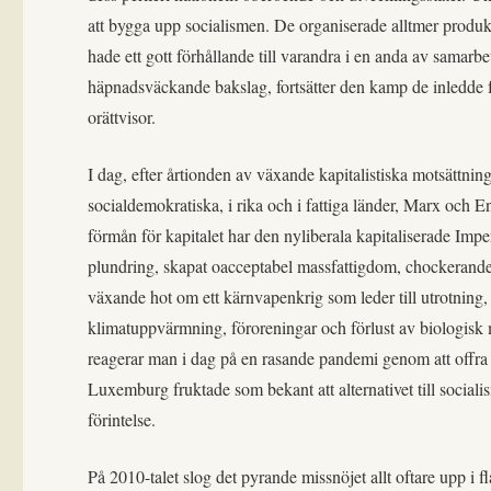
att bygga upp socialismen. De organiserade alltmer produkt
hade ett gott förhållande till varandra i en anda av samarb
häpnadsväckande bakslag, fortsätter den kamp de inledde fö
orättvisor.
I dag, efter årtionden av växande kapitalistiska motsättning
socialdemokratiska, i rika och i fattiga länder, Marx och E
förmån för kapitalet har den nyliberala kapitaliserade Impe
plundring, skapat oacceptabel massfattigdom, chockerande oj
växande hot om ett kärnvapenkrig som leder till utrotning
klimatuppvärmning, föroreningar och förlust av biologisk må
reagerar man i dag på en rasande pandemi genom att offra li
Luxemburg fruktade som bekant att alternativet till sociali
förintelse.
På 2010-talet slog det pyrande missnöjet allt oftare upp i 