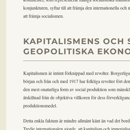
konjunkturen, syftar till att främja den internationella och
att främja socialismen.
KAPITALISMENS OCH 
GEOPOLITISKA EKON
Kapitalismen är intimt förknippad med revolter. Borgerliga r
början och från och med 1917 har folkliga revolter fört den 
den mest onaturliga form av social produktion som mänskli
åtskillnad från de objektiva villkoren för dess förverkligan
produktionsmedel.
Detta enkla faktum är mindre allmänt känt än vad det borde
Tredje internationalen gjorde, att kapitalism och imperiali