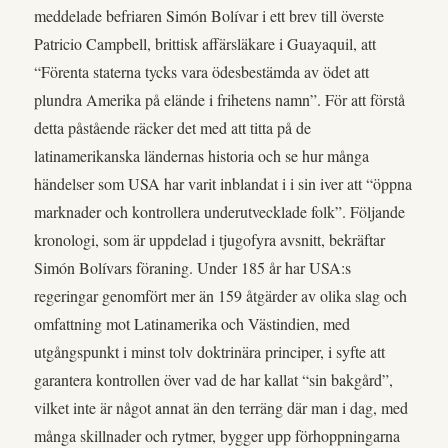
meddelade befriaren Simón Bolívar i ett brev till överste
Patricio Campbell, brittisk affärsläkare i Guayaquil, att
“Förenta staterna tycks vara ödesbestämda av ödet att
plundra Amerika på elände i frihetens namn”. För att förstå
detta påstående räcker det med att titta på de
latinamerikanska ländernas historia och se hur många
händelser som USA har varit inblandat i i sin iver att “öppna
marknader och kontrollera underutvecklade folk”. Följande
kronologi, som är uppdelad i tjugofyra avsnitt, bekräftar
Simón Bolívars föraning. Under 185 år har USA:s
regeringar genomfört mer än 159 åtgärder av olika slag och
omfattning mot Latinamerika och Västindien, med
utgångspunkt i minst tolv doktrinära principer, i syfte att
garantera kontrollen över vad de har kallat “sin bakgård”,
vilket inte är något annat än den terräng där man i dag, med
många skillnader och rytmer, bygger upp förhoppningarna