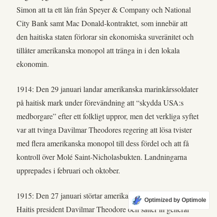
Simon att ta ett lån från Speyer & Company och National
City Bank samt Mac Donald-kontraktet, som innebär att
den haitiska staten förlorar sin ekonomiska suveränitet och
tillåter amerikanska monopol att tränga in i den lokala
ekonomin.
1914: Den 29 januari landar amerikanska marinkårssoldater
på haitisk mark under förevändning att “skydda USA:s
medborgare” efter ett folkligt uppror, men det verkliga syftet
var att tvinga Davilmar Theodores regering att lösa tvister
med flera amerikanska monopol till dess fördel och att få
kontroll över Molé Saint-Nicholasbukten. Landningarna
upprepades i februari och oktober.
1915: Den 27 januari störtar amerikanska marinkårssoldater
Optimized by Optimole
Haitis president Davilmar Theodore och sätter in general