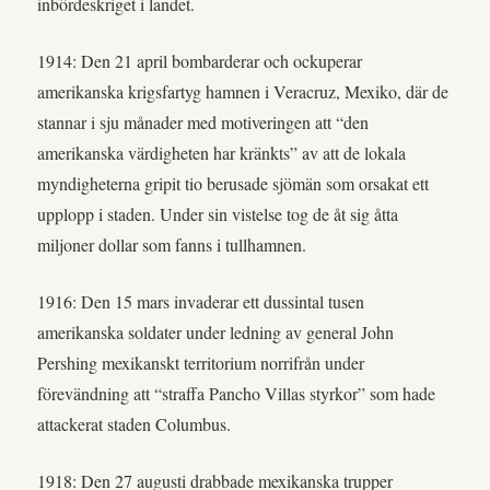
inbördeskriget i landet.
1914: Den 21 april bombarderar och ockuperar
amerikanska krigsfartyg hamnen i Veracruz, Mexiko, där de
stannar i sju månader med motiveringen att “den
amerikanska värdigheten har kränkts” av att de lokala
myndigheterna gripit tio berusade sjömän som orsakat ett
upplopp i staden. Under sin vistelse tog de åt sig åtta
miljoner dollar som fanns i tullhamnen.
1916: Den 15 mars invaderar ett dussintal tusen
amerikanska soldater under ledning av general John
Pershing mexikanskt territorium norrifrån under
förevändning att “straffa Pancho Villas styrkor” som hade
attackerat staden Columbus.
1918: Den 27 augusti drabbade mexikanska trupper