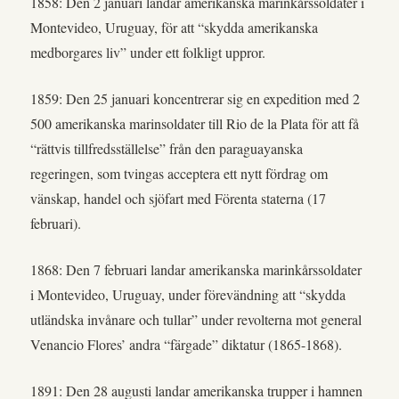
1858: Den 2 januari landar amerikanska marinkårssoldater i
Montevideo, Uruguay, för att “skydda amerikanska
medborgares liv” under ett folkligt uppror.
1859: Den 25 januari koncentrerar sig en expedition med 2
500 amerikanska marinsoldater till Rio de la Plata för att få
“rättvis tillfredsställelse” från den paraguayanska
regeringen, som tvingas acceptera ett nytt fördrag om
vänskap, handel och sjöfart med Förenta staterna (17
februari).
1868: Den 7 februari landar amerikanska marinkårssoldater
i Montevideo, Uruguay, under förevändning att “skydda
utländska invånare och tullar” under revolterna mot general
Venancio Flores’ andra “färgade” diktatur (1865-1868).
1891: Den 28 augusti landar amerikanska trupper i hamnen