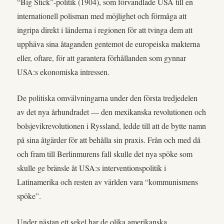
“Big Stick”-politik (1904), som förvandlade USA till en
internationell polisman med möjlighet och förmåga att
ingripa direkt i länderna i regionen för att tvinga dem att
upphäva sina åtaganden gentemot de europeiska makterna
eller, oftare, för att garantera förhållanden som gynnar
USA:s ekonomiska intressen.
De politiska omvälvningarna under den första tredjedelen
av det nya århundradet — den mexikanska revolutionen och
bolsjevikrevolutionen i Ryssland, ledde till att de bytte namn
på sina åtgärder för att behålla sin praxis. Från och med då
och fram till Berlinmurens fall skulle det nya spöke som
skulle ge bränsle åt USA:s interventionspolitik i
Latinamerika och resten av världen vara “kommunismens
spöke”.
Under nästan ett sekel har de olika amerikanska