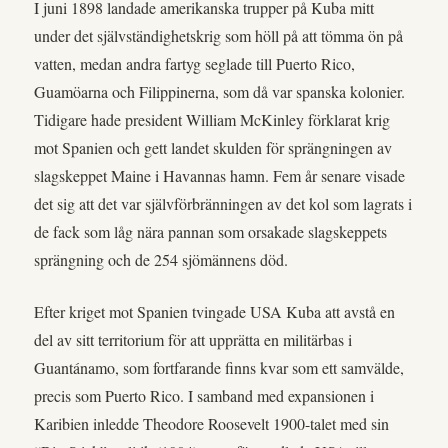
I juni 1898 landade amerikanska trupper på Kuba mitt
under det självständighetskrig som höll på att tömma ön på
vatten, medan andra fartyg seglade till Puerto Rico,
Guamöarna och Filippinerna, som då var spanska kolonier.
Tidigare hade president William McKinley förklarat krig
mot Spanien och gett landet skulden för sprängningen av
slagskeppet Maine i Havannas hamn. Fem år senare visade
det sig att det var självförbränningen av det kol som lagrats i
de fack som låg nära pannan som orsakade slagskeppets
sprängning och de 254 sjömännens död.
Efter kriget mot Spanien tvingade USA Kuba att avstå en
del av sitt territorium för att upprätta en militärbas i
Guantánamo, som fortfarande finns kvar som ett samvälde,
precis som Puerto Rico. I samband med expansionen i
Karibien inledde Theodore Roosevelt 1900-talet med sin