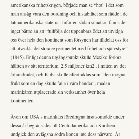
amerikanska frihetskrigen, började man se “hot” i det som
man ansåg vara den oordning och instabilitet som rådde i de
latinamerikanska staterna. Inför en sådan situation fanns det
inget bättre än att “fullfölja det uppenbara ödet att utvidga
oss över hela den kontinent som försynen har tilldelat oss för
att utveckla det stora experimentet med frihet och självstyre”
(1845). Enligt denna utgångspunkt skulle Mexiko förlora
hälften av sitt territorium, 2,5 miljoner km2 , i mitten av det
århundradet, och Kuba skulle eftertraktas som “den mogna
frukt som en dag skulle falla i våra händer”, medan
marinkåren utplacerade sin verksamhet över hela
kontinenten.
Även om USA:s marinkårs föredragna insatsområde under
dessa år begränsades till Centralamerika och Karibien
undgick den avlägsna södra konen inte dess närvaro. År