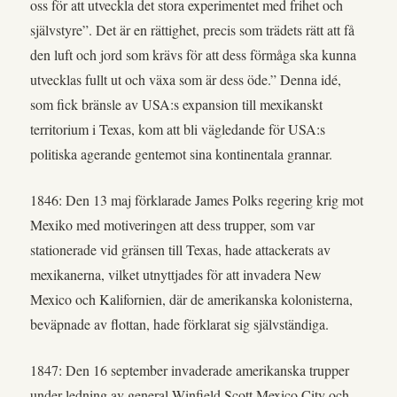
oss för att utveckla det stora experimentet med frihet och
självstyre”. Det är en rättighet, precis som trädets rätt att få
den luft och jord som krävs för att dess förmåga ska kunna
utvecklas fullt ut och växa som är dess öde.” Denna idé,
som fick bränsle av USA:s expansion till mexikanskt
territorium i Texas, kom att bli vägledande för USA:s
politiska agerande gentemot sina kontinentala grannar.
1846: Den 13 maj förklarade James Polks regering krig mot
Mexiko med motiveringen att dess trupper, som var
stationerade vid gränsen till Texas, hade attackerats av
mexikanerna, vilket utnyttjades för att invadera New
Mexico och Kalifornien, där de amerikanska kolonisterna,
beväpnade av flottan, hade förklarat sig självständiga.
1847: Den 16 september invaderade amerikanska trupper
under ledning av general Winfield Scott Mexico City och