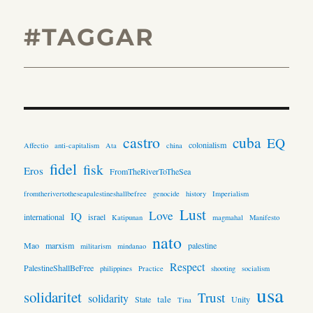
#TAGGAR
castro
cuba
EQ
colonialism
Affectio
anti-capitalism
Ata
china
fidel
fisk
Eros
FromTheRiverToTheSea
fromtherivertotheseapalestineshallbefree
genocide
history
Imperialism
Lust
Love
IQ
international
israel
Katipunan
magmahal
Manifesto
nato
Mao
marxism
palestine
militarism
mindanao
Respect
PalestineShallBeFree
philippines
Practice
shooting
socialism
usa
solidaritet
Trust
solidarity
tale
State
Unity
Tina