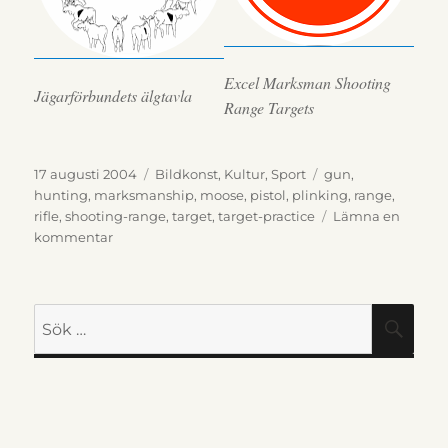
Excel Marksman Shooting
Jägarförbundets älgtavla
Range Targets
Publicerat
Kategorier
Etiketter
17 augusti 2004
Bildkonst
,
Kultur
,
Sport
gun
,
den
hunting
,
marksmanship
,
moose
,
pistol
,
plinking
,
range
,
rifle
,
shooting-range
,
target
,
target-practice
Lämna en
till
kommentar
Måltavlor
för
skjutbanan
Sök
SÖK
efter: