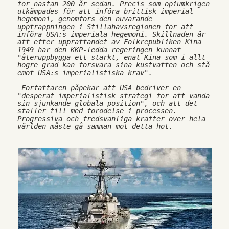
för nästan 200 år sedan. Precis som opiumkrigen 
utkämpades för att införa brittisk imperial 
hegemoni, genomförs den nuvarande 
upptrappningen i Stillahavsregionen för att 
införa USA:s imperiala hegemoni. Skillnaden är 
att efter upprättandet av Folkrepubliken Kina 
1949 har den KKP-ledda regeringen kunnat 
"återuppbygga ett starkt, enat Kina som i allt 
högre grad kan försvara sina kustvatten och stå 
emot USA:s imperialistiska krav".
 Författaren påpekar att USA bedriver en 
"desperat imperialistisk strategi för att vända 
sin sjunkande globala position", och att det 
ställer till med förödelse i processen. 
Progressiva och fredsvänliga krafter över hela 
världen måste gå samman mot detta hot.