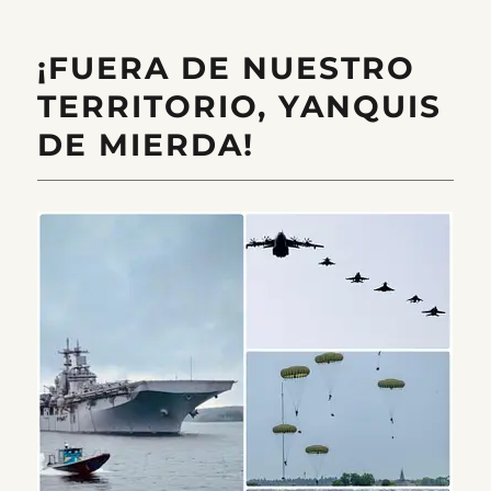
mot
Kina
¡FUERA DE NUESTRO
TERRITORIO, YANQUIS
DE MIERDA!