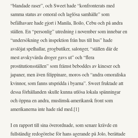
“blandade raser”, och Sweet hade “konfronterats med
samma status av omoral och laglösa samhälle” som
befälhavare hade gjort i Manila, Iloilo, Cebu och på andra
ställen. En “personlig” utredning i november som innebar en
“undersökning och inspektion från hus till hus” hade
avslöjat spelhallar, grogbutiker, salonger, “ställen där de
mest avskyvärda droger gavs ut” och “flera
prostitutionsställen” som främst beboddes av kineser och
japaner, men även filippinare, moros och “andra omoraliska
kvinnor, som fanns utspridda i byarna”. Sweet fruktade att
dessa förhållanden skulle kunna utlösa lokala spänningar
och öppna en andra, muslimsk-amerikansk front som
amerikanerna inte hade råd med.[1]
I en rapport till sina överordnade, som senare krävde en
fullständig redogörelse för hans agerande på Jolo, berättade