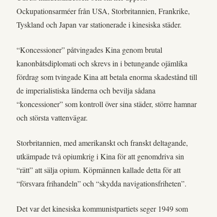
Ockupationsarméer från USA, Storbritannien, Frankrike,
Tyskland och Japan var stationerade i kinesiska städer.
“Koncessioner” påtvingades Kina genom brutal
kanonbåtsdiplomati och skrevs in i betungande ojämlika
fördrag som tvingade Kina att betala enorma skadestånd till
de imperialistiska länderna och bevilja sådana
“koncessioner” som kontroll över sina städer, större hamnar
och största vattenvägar.
Storbritannien, med amerikanskt och franskt deltagande,
utkämpade två opiumkrig i Kina för att genomdriva sin
“rätt” att sälja opium. Köpmännen kallade detta för att
“försvara frihandeln” och “skydda navigationsfriheten”.
Det var det kinesiska kommunistpartiets seger 1949 som