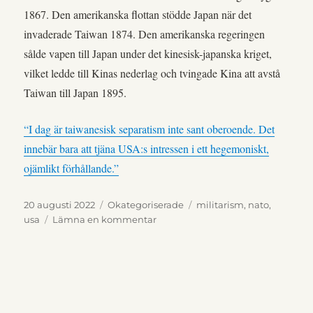
1867. Den amerikanska flottan stödde Japan när det
invaderade Taiwan 1874. Den amerikanska regeringen
sålde vapen till Japan under det kinesisk-japanska kriget,
vilket ledde till Kinas nederlag och tvingade Kina att avstå
Taiwan till Japan 1895.
“I dag är taiwanesisk separatism inte sant oberoende. Det
innebär bara att tjäna USA:s intressen i ett hegemoniskt,
ojämlikt förhållande.”
Publicerat
Kategorier
Etiketter
20 augusti 2022
Okategoriserade
militarism
,
nato
,
den
till
usa
Lämna en kommentar
Västmedia
döljer
Förenta
Staternas
militära
hot