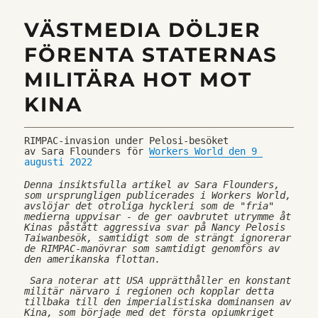
VÄSTMEDIA DÖLJER
FÖRENTA STATERNAS
MILITÄRA HOT MOT
KINA
RIMPAC-invasion under Pelosi-besöket
av Sara Flounders för 
Workers World den 9 
augusti 2022
Denna insiktsfulla artikel av Sara Flounders, 
som ursprungligen publicerades i Workers World, 
avslöjar det otroliga hyckleri som de "fria" 
medierna uppvisar - de ger oavbrutet utrymme åt 
Kinas påstått aggressiva svar på Nancy Pelosis 
Taiwanbesök, samtidigt som de strängt ignorerar 
de RIMPAC-manövrar som samtidigt genomförs av 
den amerikanska flottan.
 Sara noterar att USA upprätthåller en konstant 
militär närvaro i regionen och kopplar detta 
tillbaka till den imperialistiska dominansen av 
Kina, som började med det första opiumkriget 