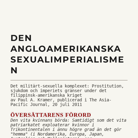
territorio,
yanquis
de
mierda!
DEN
ANGLOAMERIKANSKA
SEXUALIMPERIALISME
N
Det militärt-sexuella komplexet: Prostitution, 
sjukdom och imperiets gränser under det 
filippinsk-amerikanska kriget
av Paul A. Kramer, publicerad i The Asia-
Pacific Journal, 20 juli 2011
ÖVERSÄTTARENS FÖRORD
Den vita kvinnans börda: Samtidigt som det 
vita
patriarkatet exploaterar kvinnor i 
Trikontinentalen i ännu högre grad än det gör 
"hemma" (i Nordamerika, Europa, Japan, 