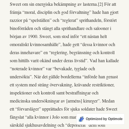
Sweet om sin energiska bekämpning av lasterna.[2] För att
främja “moral, disciplin och god förvaltning” hade han gjort
razzior på “spelställen” och “reglerat” sprithandeln, förstört
binoförråden och stängt alla sprithandlare och salooner i
början av 1900. Sweet, som stod inför “ett nästan helt
omoraliskt kvinnosamhälle”, hade gett “dessa kvinnor och
deras innehavare” en “reglering, begränsning och kontroll
som hittills varit okänd under deras livstid”. Vad han kallade
“noterade kvinnor” var “bevakade, tyglade och
undersökta”. När det gällde bordellerna “införde han genast
ett system med sträng övervakning, krävande restriktioner,
inspektioner och kontroll samt bestraffningar och
medicinska undersökningar av [arméns] kirurger”. Medan
ett “förvarsläger” upprättades för sjuka soldater hade Sweet
fängslat “alla kvinnor i Jolo som man visste var sjuka” i en
Optimized by Optimole
särskild sjukhusavdelning och “deporterat” dem som