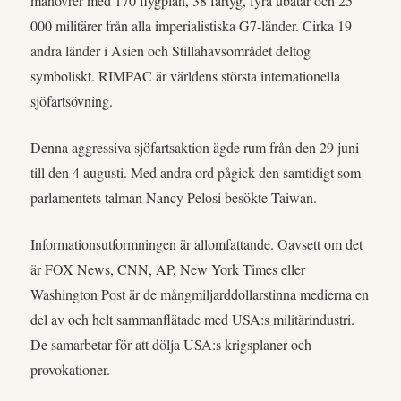
manövrer med 170 flygplan, 38 fartyg, fyra ubåtar och 25
000 militärer från alla imperialistiska G7-länder. Cirka 19
andra länder i Asien och Stillahavsområdet deltog
symboliskt. RIMPAC är världens största internationella
sjöfartsövning.
Denna aggressiva sjöfartsaktion ägde rum från den 29 juni
till den 4 augusti. Med andra ord pågick den samtidigt som
parlamentets talman Nancy Pelosi besökte Taiwan.
Informationsutformningen är allomfattande. Oavsett om det
är FOX News, CNN, AP, New York Times eller
Washington Post är de mångmiljarddollarstinna medierna en
del av och helt sammanflätade med USA:s militärindustri.
De samarbetar för att dölja USA:s krigsplaner och
provokationer.