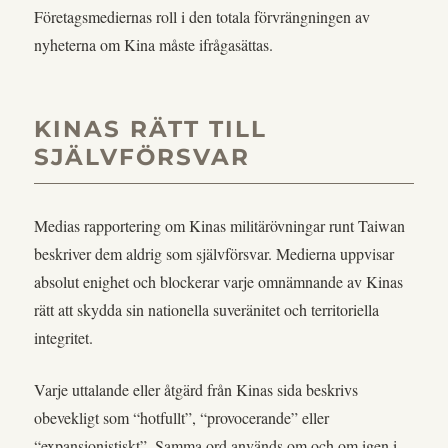
Företagsmediernas roll i den totala förvrängningen av
nyheterna om Kina måste ifrågasättas.
KINAS RÄTT TILL
SJÄLVFÖRSVAR
Medias rapportering om Kinas militärövningar runt Taiwan
beskriver dem aldrig som självförsvar. Medierna uppvisar
absolut enighet och blockerar varje omnämnande av Kinas
rätt att skydda sin nationella suveränitet och territoriella
integritet.
Varje uttalande eller åtgärd från Kinas sida beskrivs
obevekligt som “hotfullt”, “provocerande” eller
“expansionistiskt”. Samma ord används om och om igen i