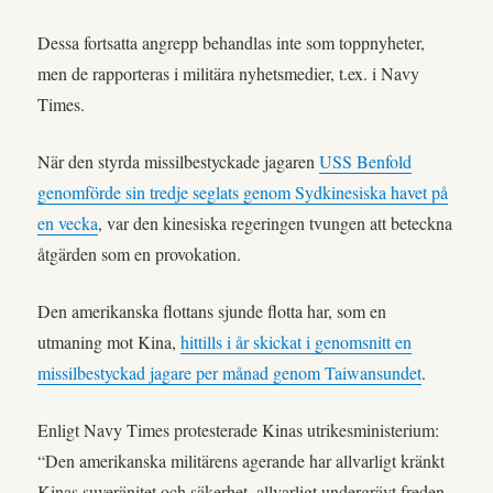
Dessa fortsatta angrepp behandlas inte som toppnyheter,
men de rapporteras i militära nyhetsmedier, t.ex. i Navy
Times.
När den styrda missilbestyckade jagaren
USS Benfold
genomförde sin tredje seglats genom Sydkinesiska havet på
en vecka
, var den kinesiska regeringen tvungen att beteckna
åtgärden som en provokation.
Den amerikanska flottans sjunde flotta har, som en
utmaning mot Kina,
hittills i år skickat i genomsnitt en
missilbestyckad jagare per månad genom Taiwansundet
.
Enligt Navy Times protesterade Kinas utrikesministerium:
“Den amerikanska militärens agerande har allvarligt kränkt
Kinas suveränitet och säkerhet, allvarligt undergrävt freden