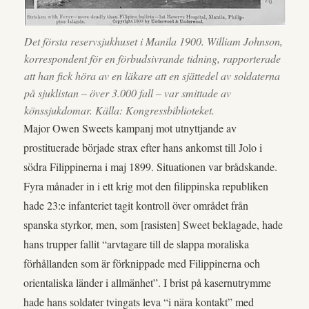
Det första reservsjukhuset i Manila 1900. William Johnson,
korrespondent för en förbudsivrande tidning, rapporterade
att han fick höra av en läkare att en sjättedel av soldaterna
på sjuklistan – över 3.000 fall – var smittade av
könssjukdomar. Källa: Kongressbiblioteket.
Major Owen Sweets kampanj mot utnyttjande av
prostituerade började strax efter hans ankomst till Jolo i
södra Filippinerna i maj 1899. Situationen var brådskande.
Fyra månader in i ett krig mot den filippinska republiken
hade 23:e infanteriet tagit kontroll över området från
spanska styrkor, men, som [rasisten] Sweet beklagade, hade
hans trupper fallit “arvtagare till de slappa moraliska
förhållanden som är förknippade med Filippinerna och
orientaliska länder i allmänhet”. I brist på kasernutrymme
hade hans soldater tvingats leva “i nära kontakt” med