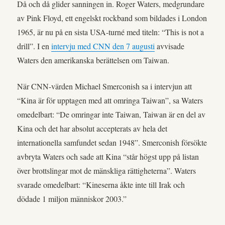
Då och då glider sanningen in. Roger Waters, medgrundare
av Pink Floyd, ett engelskt rockband som bildades i London
1965, är nu på en sista USA-turné med titeln: “This is not a
drill”. I en
intervju med CNN den 7 augusti
avvisade
Waters den amerikanska berättelsen om Taiwan.
När CNN-värden Michael Smerconish sa i intervjun att
“Kina är för upptagen med att omringa Taiwan”, sa Waters
omedelbart: “De omringar inte Taiwan, Taiwan är en del av
Kina och det har absolut accepterats av hela det
internationella samfundet sedan 1948”. Smerconish försökte
avbryta Waters och sade att Kina “står högst upp på listan
över brottslingar mot de mänskliga rättigheterna”. Waters
svarade omedelbart: “Kineserna åkte inte till Irak och
dödade 1 miljon människor 2003.”