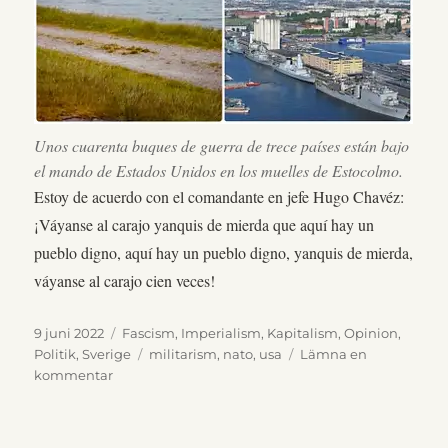
Unos cuarenta buques de guerra de trece países están bajo
el mando de Estados Unidos en los muelles de Estocolmo.
Estoy de acuerdo con el comandante en jefe Hugo Chavéz:
¡Váyanse al carajo yanquis de mierda que aquí hay un
pueblo digno, aquí hay un pueblo digno, yanquis de mierda,
váyanse al carajo cien veces!
Publicerat
Kategorier
9 juni 2022
Fascism
,
Imperialism
,
Kapitalism
,
Opinion
,
den
Etiketter
Politik
,
Sverige
militarism
,
nato
,
usa
Lämna en
till
kommentar
¡Fuera
de
nuestro