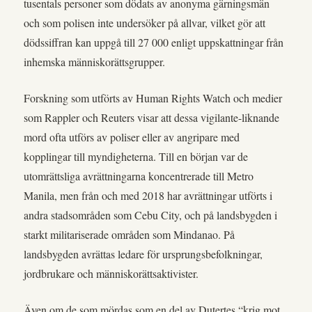
tusentals personer som dödats av anonyma gärningsmän
och som polisen inte undersöker på allvar, vilket gör att
dödssiffran kan uppgå till 27 000 enligt uppskattningar från
inhemska människorättsgrupper.
Forskning som utförts av Human Rights Watch och medier
som Rappler och Reuters visar att dessa vigilante-liknande
mord ofta utförs av poliser eller av angripare med
kopplingar till myndigheterna. Till en början var de
utomrättsliga avrättningarna koncentrerade till Metro
Manila, men från och med 2018 har avrättningar utförts i
andra stadsområden som Cebu City, och på landsbygden i
starkt militariserade områden som Mindanao. På
landsbygden avrättas ledare för ursprungsbefolkningar,
jordbrukare och människorättsaktivister.
Även om de som mördas som en del av Dutertes “krig mot