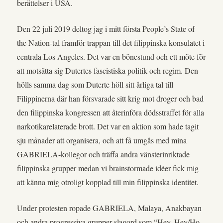
berättelser i USA.
Den 22 juli 2019 deltog jag i mitt första People’s State of
the Nation-tal framför trappan till det filippinska konsulatet i
centrala Los Angeles. Det var en bönestund och ett möte för
att motsätta sig Dutertes fascistiska politik och regim. Den
hölls samma dag som Duterte höll sitt årliga tal till
Filippinerna där han försvarade sitt krig mot droger och bad
den filippinska kongressen att återinföra dödsstraffet för alla
narkotikarelaterade brott. Det var en aktion som hade tagit
sju månader att organisera, och att få umgås med mina
GABRIELA-kollegor och träffa andra vänsterinriktade
filippinska grupper medan vi brainstormade idéer fick mig
att känna mig otroligt kopplad till min filippinska identitet.
Under protesten ropade GABRIELA, Malaya, Anakbayan
och andra progressiva grupper slagord som “Hey, Hey/Ho,