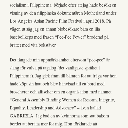
socialism i Filippinerna, började efter att jag hade besökt en
visning av den filippinska dokumentären Motherland under
Los Angeles Asian Pacific Film Festival i april 2018. På
vägen ut såg jag en annan biobesökare bära en lila
basebollkeps med frasen “Pec-Pec Power” broderad på
brättet med vita bokstäver.
Det fångade min uppmärksamhet eftersom “pec-pec” är
slang för vulva på tagalog (det vanligaste språket i
Filippinerna). Jag gick fram till bäraren för att fråga var hon
hade köpt sin hatt och blev hänvisad till ett bord med
broschyrer och affischer om en organisation med namnet
“General Assembly Binding Women for Reform, Integrity,
Equality, Leadership and Advocacy” – även kallad
GABRIELA. Jag bad en av kvinnorna som satt bakom
bordet att berätta mer för mig. Hon förklarade att