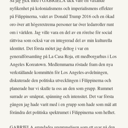
Så jag gick med i GABRIELA tack vare en växande
nyfikenhet på kolonialismens och imperialismens effekter
på Filippinerna, valet av Donald Trump 2016 och en ökad
oro över att högerextrema personer tar över ledarroller runt
om i världen. Jag ville vara en del av en rörelse för social
rättvisa som också var en integrerad del av min kulturella
identitet. Det första mötet jag deltog i var en
generalförsamling på La Casa Roja, ett medborgarhus i Los
Angeles Koreatown. Medlemmarna röstade fram den nya
verkställande kommittén för Los Angeles-avdelningen,
diskuterade den politiska utvecklingen i Filippinerna och
planerade hur vi skulle ta oss an den som grupp. Rummet
surrade av småprat, spänning och intensitet. Det var första
gången jag hade varit med i en grupp som hade som mål att
förändra det politiska spektrumet i Filippinerna som helhet.
GABRIELA grundades ursprungligen som ett svar på den