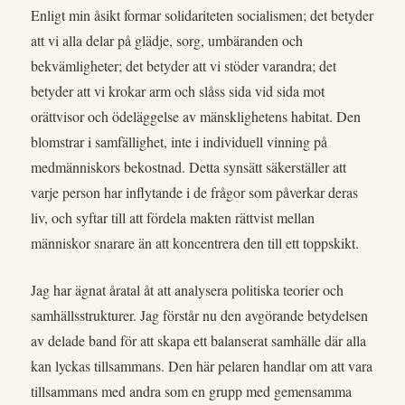
Enligt min åsikt formar solidariteten socialismen; det betyder
att vi alla delar på glädje, sorg, umbäranden och
bekvämligheter; det betyder att vi stöder varandra; det
betyder att vi krokar arm och slåss sida vid sida mot
orättvisor och ödeläggelse av mänsklighetens habitat. Den
blomstrar i samfällighet, inte i individuell vinning på
medmänniskors bekostnad. Detta synsätt säkerställer att
varje person har inflytande i de frågor som påverkar deras
liv, och syftar till att fördela makten rättvist mellan
människor snarare än att koncentrera den till ett toppskikt.
Jag har ägnat åratal åt att analysera politiska teorier och
samhällsstrukturer. Jag förstår nu den avgörande betydelsen
av delade band för att skapa ett balanserat samhälle där alla
kan lyckas tillsammans. Den här pelaren handlar om att vara
tillsammans med andra som en grupp med gemensamma