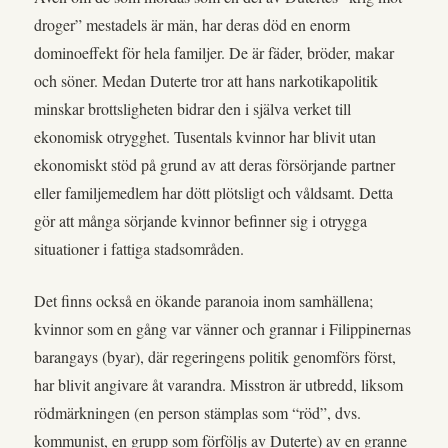
droger” mestadels är män, har deras död en enorm
dominoeffekt för hela familjer. De är fäder, bröder, makar
och söner. Medan Duterte tror att hans narkotikapolitik
minskar brottsligheten bidrar den i själva verket till
ekonomisk otrygghet. Tusentals kvinnor har blivit utan
ekonomiskt stöd på grund av att deras försörjande partner
eller familjemedlem har dött plötsligt och våldsamt. Detta
gör att många sörjande kvinnor befinner sig i otrygga
situationer i fattiga stadsområden.
Det finns också en ökande paranoia inom samhällena;
kvinnor som en gång var vänner och grannar i Filippinernas
barangays (byar), där regeringens politik genomförs först,
har blivit angivare åt varandra. Misstron är utbredd, liksom
rödmärkningen (en person stämplas som “röd”, dvs.
kommunist, en grupp som förföljs av Duterte) av en granne