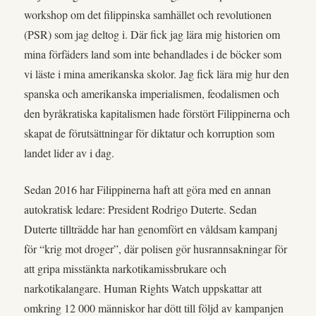
workshop om det filippinska samhället och revolutionen
(PSR) som jag deltog i. Där fick jag lära mig historien om
mina förfäders land som inte behandlades i de böcker som
vi läste i mina amerikanska skolor. Jag fick lära mig hur den
spanska och amerikanska imperialismen, feodalismen och
den byråkratiska kapitalismen hade förstört Filippinerna och
skapat de förutsättningar för diktatur och korruption som
landet lider av i dag.
Sedan 2016 har Filippinerna haft att göra med en annan
autokratisk ledare: President Rodrigo Duterte. Sedan
Duterte tillträdde har han genomfört en våldsam kampanj
för “krig mot droger”, där polisen gör husrannsakningar för
att gripa misstänkta narkotikamissbrukare och
narkotikalangare. Human Rights Watch uppskattar att
omkring 12 000 människor har dött till följd av kampanjen