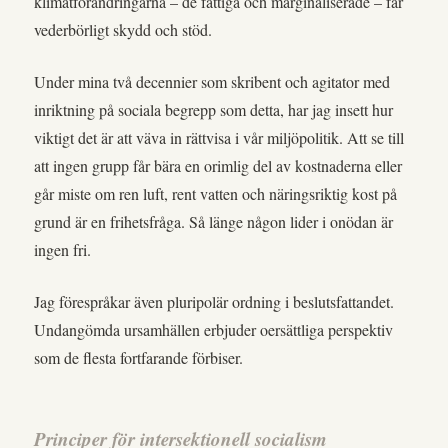
klimatförändringarna – de fattiga och marginaliserade – får
vederbörligt skydd och stöd.
Under mina två decennier som skribent och agitator med
inriktning på sociala begrepp som detta, har jag insett hur
viktigt det är att väva in rättvisa i vår miljöpolitik. Att se till
att ingen grupp får bära en orimlig del av kostnaderna eller
går miste om ren luft, rent vatten och näringsriktig kost på
grund är en frihetsfråga. Så länge någon lider i onödan är
ingen fri.
Jag förespråkar även pluripolär ordning i beslutsfattandet.
Undangömda ursamhällen erbjuder oersättliga perspektiv
som de flesta fortfarande förbiser.
Principer för intersektionell socialism