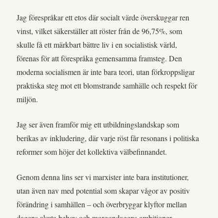
Jag förespråkar ett etos där socialt värde överskuggar ren
vinst, vilket säkerställer att röster från de 96,75%, som
skulle få ett märkbart bättre liv i en socialistisk värld,
förenas för att förespråka gemensamma framsteg. Den
moderna socialismen är inte bara teori, utan förkroppsligar
praktiska steg mot ett blomstrande samhälle och respekt för
miljön.
Jag ser även framför mig ett utbildningslandskap som
berikas av inkludering, där varje röst får resonans i politiska
reformer som höjer det kollektiva välbefinnandet.
Genom denna lins ser vi marxister inte bara institutioner,
utan även nav med potential som skapar vågor av positiv
förändring i samhällen – och överbryggar klyftor mellan
dagens akuta behov och morgondagens ambitioner.