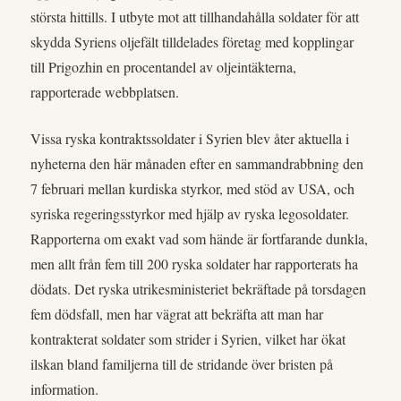
största hittills. I utbyte mot att tillhandahålla soldater för att
skydda Syriens oljefält tilldelades företag med kopplingar
till Prigozhin en procentandel av oljeintäkterna,
rapporterade webbplatsen.
Vissa ryska kontraktssoldater i Syrien blev åter aktuella i
nyheterna den här månaden efter en sammandrabbning den
7 februari mellan kurdiska styrkor, med stöd av USA, och
syriska regeringsstyrkor med hjälp av ryska legosoldater.
Rapporterna om exakt vad som hände är fortfarande dunkla,
men allt från fem till 200 ryska soldater har rapporterats ha
dödats. Det ryska utrikesministeriet bekräftade på torsdagen
fem dödsfall, men har vägrat att bekräfta att man har
kontrakterat soldater som strider i Syrien, vilket har ökat
ilskan bland familjerna till de stridande över bristen på
information.