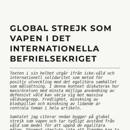
kuppmakaren
Yevgeny
V.
Prigozhin?
GLOBAL STREJK SOM
VAPEN I DET
INTERNATIONELLA
BEFRIELSEKRIGET
Texten i sin helhet utgår ifrån icke-våld och 
internationell solidaritet som metod för 
positiv utveckling med det egalitära samhället 
som målsättning. I denna kontext diskuteras hur 
massrörelsen med minsta möjliga användning av 
defensivt våld kan värja sig mot massiva 
våldsangrepp. Fredlighet, minskning av 
blodspillan och minskning av lidande är 
centrala teman i hela artikeln.
Samtalet jag citerar nedan bygger på global 
strejk som vapen och tar tydligt avstånd från 
våld som medel för att uppnå de egalitära 
målen. Däremot utesluts inte att fienden kan ta 