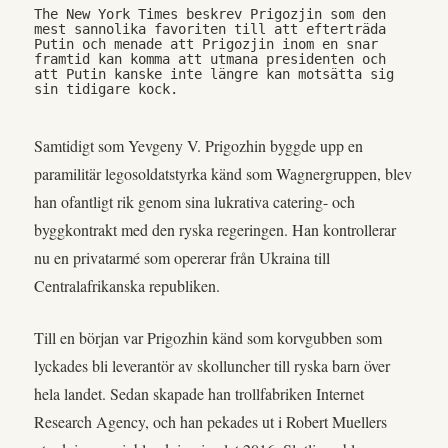
The New York Times beskrev Prigozjin som den 
mest sannolika favoriten till att efterträda 
Putin och menade att Prigozjin inom en snar 
framtid kan komma att utmana presidenten och 
att Putin kanske inte längre kan motsätta sig 
sin tidigare kock.
Samtidigt som Yevgeny V. Prigozhin byggde upp en
paramilitär legosoldatstyrka känd som Wagnergruppen, blev
han ofantligt rik genom sina lukrativa catering- och
byggkontrakt med den ryska regeringen. Han kontrollerar
nu en privatarmé som opererar från Ukraina till
Centralafrikanska republiken.
Till en början var Prigozhin känd som korvgubben som
lyckades bli leverantör av skolluncher till ryska barn över
hela landet. Sedan skapade han trollfabriken Internet
Research Agency, och han pekades ut i Robert Muellers