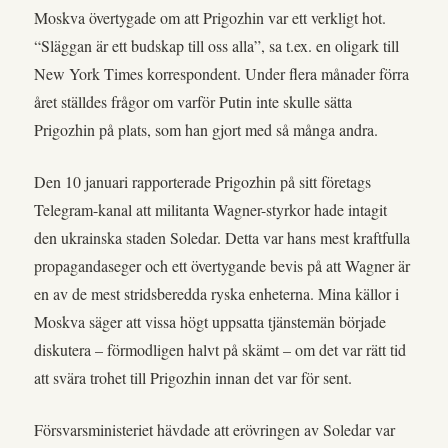
Moskva övertygade om att Prigozhin var ett verkligt hot.
“Släggan är ett budskap till oss alla”, sa t.ex. en oligark till
New York Times korrespondent. Under flera månader förra
året ställdes frågor om varför Putin inte skulle sätta
Prigozhin på plats, som han gjort med så många andra.
Den 10 januari rapporterade Prigozhin på sitt företags
Telegram-kanal att militanta Wagner-styrkor hade intagit
den ukrainska staden Soledar. Detta var hans mest kraftfulla
propagandaseger och ett övertygande bevis på att Wagner är
en av de mest stridsberedda ryska enheterna. Mina källor i
Moskva säger att vissa högt uppsatta tjänstemän började
diskutera – förmodligen halvt på skämt – om det var rätt tid
att svära trohet till Prigozhin innan det var för sent.
Försvarsministeriet hävdade att erövringen av Soledar var