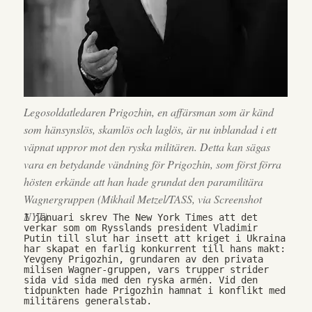
Legosoldatledaren Prigozhin, en affärsman som är känd
som hänsynslös, skamlös och laglös, är nu inblandad i ett
väpnat uppror mot den ryska militären. Detta kan sägas
vara en betydande vändning för Prigozhin, som först förra
hösten erkände att han hade grundat den paramilitära
Wagnergruppen (Mikhail Metzel/TASS, via Screenshot
NYT).
I januari skrev The New York Times att det 
verkar som om Rysslands president Vladimir 
Putin till slut har insett att kriget i Ukraina 
har skapat en farlig konkurrent till hans makt: 
Yevgeny Prigozhin, grundaren av den privata 
milisen Wagner-gruppen, vars trupper strider 
sida vid sida med den ryska armén. Vid den 
tidpunkten hade Prigozhin hamnat i konflikt med 
militärens generalstab.