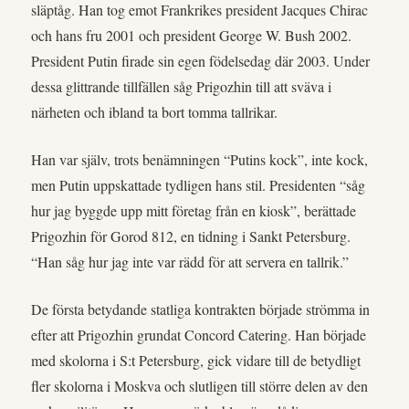
släptåg. Han tog emot Frankrikes president Jacques Chirac
och hans fru 2001 och president George W. Bush 2002.
President Putin firade sin egen födelsedag där 2003. Under
dessa glittrande tillfällen såg Prigozhin till att sväva i
närheten och ibland ta bort tomma tallrikar.
Han var själv, trots benämningen “Putins kock”, inte kock,
men Putin uppskattade tydligen hans stil. Presidenten “såg
hur jag byggde upp mitt företag från en kiosk”, berättade
Prigozhin för Gorod 812, en tidning i Sankt Petersburg.
“Han såg hur jag inte var rädd för att servera en tallrik.”
De första betydande statliga kontrakten började strömma in
efter att Prigozhin grundat Concord Catering. Han började
med skolorna i S:t Petersburg, gick vidare till de betydligt
fler skolorna i Moskva och slutligen till större delen av den