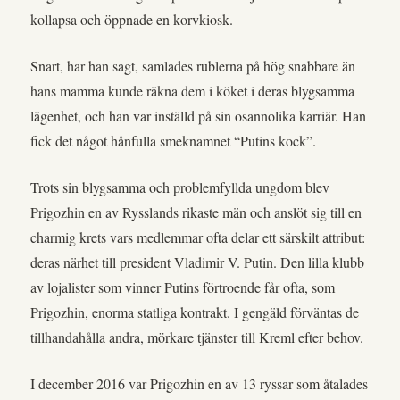
kollapsa och öppnade en korvkiosk.
Snart, har han sagt, samlades rublerna på hög snabbare än
hans mamma kunde räkna dem i köket i deras blygsamma
lägenhet, och han var inställd på sin osannolika karriär. Han
fick det något hånfulla smeknamnet “Putins kock”.
Trots sin blygsamma och problemfyllda ungdom blev
Prigozhin en av Rysslands rikaste män och anslöt sig till en
charmig krets vars medlemmar ofta delar ett särskilt attribut:
deras närhet till president Vladimir V. Putin. Den lilla klubb
av lojalister som vinner Putins förtroende får ofta, som
Prigozhin, enorma statliga kontrakt. I gengäld förväntas de
tillhandahålla andra, mörkare tjänster till Kreml efter behov.
I december 2016 var Prigozhin en av 13 ryssar som åtalades