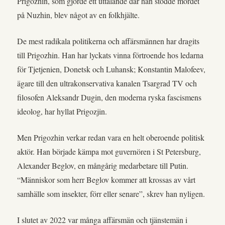
Prigozhin, som gjorde ett uttalande där han stödde mordet
på Nuzhin, blev något av en folkhjälte.
De mest radikala politikerna och affärsmännen har dragits
till Prigozhin. Han har lyckats vinna förtroende hos ledarna
för Tjetjenien, Donetsk och Luhansk; Konstantin Malofeev,
ägare till den ultrakonservativa kanalen Tsargrad TV och
filosofen Aleksandr Dugin, den moderna ryska fascismens
ideolog, har hyllat Prigozjin.
Men Prigozhin verkar redan vara en helt oberoende politisk
aktör. Han började kämpa mot guvernören i St Petersburg,
Alexander Beglov, en mångårig medarbetare till Putin.
“Människor som herr Beglov kommer att krossas av vårt
samhälle som insekter, förr eller senare”, skrev han nyligen.
I slutet av 2022 var många affärsmän och tjänstemän i