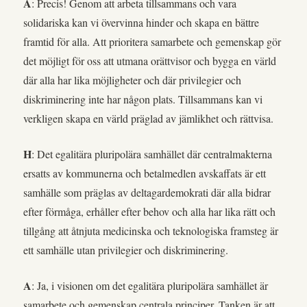
A
: Precis! Genom att arbeta tillsammans och vara
solidariska kan vi övervinna hinder och skapa en bättre
framtid för alla. Att prioritera samarbete och gemenskap gör
det möjligt för oss att utmana orättvisor och bygga en värld
där alla har lika möjligheter och där privilegier och
diskriminering inte har någon plats. Tillsammans kan vi
verkligen skapa en värld präglad av jämlikhet och rättvisa.
H
: Det egalitära pluripolära samhället där centralmakterna
ersatts av kommunerna och betalmedlen avskaffats är ett
samhälle som präglas av deltagardemokrati där alla bidrar
efter förmåga, erhåller efter behov och alla har lika rätt och
tillgång att åtnjuta medicinska och teknologiska framsteg är
ett samhälle utan privilegier och diskriminering.
A
: Ja, i visionen om det egalitära pluripolära samhället är
samarbete och gemenskap centrala principer. Tanken är att