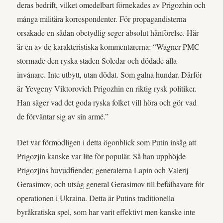
deras bedrift, vilket omedelbart förnekades av Prigozhin och
många militära korrespondenter. För propagandisterna
orsakade en sådan obetydlig seger absolut hänförelse. Här
är en av de karakteristiska kommentarerna: “Wagner PMC
stormade den ryska staden Soledar och dödade alla
invånare. Inte utbytt, utan dödat. Som galna hundar. Därför
är Yevgeny Viktorovich Prigozhin en riktig rysk politiker.
Han säger vad det goda ryska folket vill höra och gör vad
de förväntar sig av sin armé.”
Det var förmodligen i detta ögonblick som Putin insåg att
Prigozjin kanske var lite för populär. Så han upphöjde
Prigozjins huvudfiender, generalerna Lapin och Valerij
Gerasimov, och utsåg general Gerasimov till befälhavare för
operationen i Ukraina. Detta är Putins traditionella
byråkratiska spel, som har varit effektivt men kanske inte