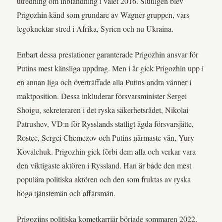
utredning om inblandning i valet 2016. Slutligen blev
Prigozhin känd som grundare av Wagner-gruppen, vars
legoknektar stred i Afrika, Syrien och nu Ukraina.
Enbart dessa prestationer garanterade Prigozhin ansvar för
Putins mest känsliga uppdrag. Men i år gick Prigozhin upp i
en annan liga och överträffade alla Putins andra vänner i
maktposition. Dessa inkluderar försvarsminister Sergei
Shoigu, sekreteraren i det ryska säkerhetsrådet, Nikolai
Patrushev, VD:n för Rysslands statligt ägda försvarsjätte,
Rostec, Sergei Chemezov och Putins närmaste vän, Yury
Kovalchuk. Prigozhin gick förbi dem alla och verkar vara
den viktigaste aktören i Ryssland. Han är både den mest
populära politiska aktören och den som fruktas av ryska
höga tjänstemän och affärsmän.
Prigozjins politiska kometkarriär började sommaren 2022,