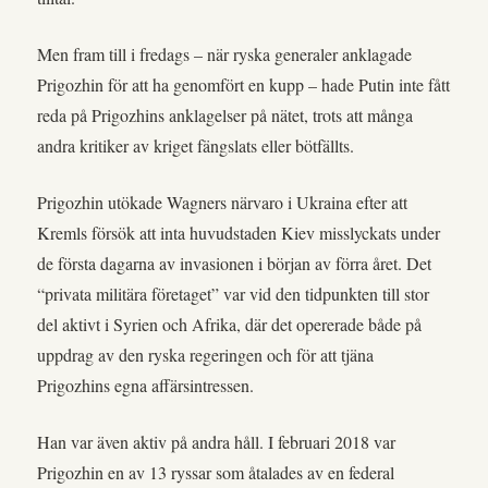
Men fram till i fredags – när ryska generaler anklagade
Prigozhin för att ha genomfört en kupp – hade Putin inte fått
reda på Prigozhins anklagelser på nätet, trots att många
andra kritiker av kriget fängslats eller bötfällts.
Prigozhin utökade Wagners närvaro i Ukraina efter att
Kremls försök att inta huvudstaden Kiev misslyckats under
de första dagarna av invasionen i början av förra året. Det
“privata militära företaget” var vid den tidpunkten till stor
del aktivt i Syrien och Afrika, där det opererade både på
uppdrag av den ryska regeringen och för att tjäna
Prigozhins egna affärsintressen.
Han var även aktiv på andra håll. I februari 2018 var
Prigozhin en av 13 ryssar som åtalades av en federal