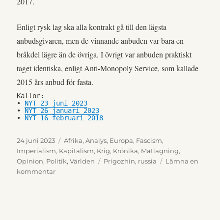
2017.
Enligt rysk lag ska alla kontrakt gå till den lägsta
anbudsgivaren, men de vinnande anbuden var bara en
bråkdel lägre än de övriga. I övrigt var anbuden praktiskt
taget identiska, enligt Anti-Monopoly Service, som kallade
2015 års anbud för fasta.
Källor:
• 
NYT 23 juni 2023
• 
NYT 26 januari 2023
• 
NYT 16 februari 2018
Publicerat
Kategorier
24 juni 2023
Afrika
,
Analys
,
Europa
,
Fascism
,
den
Imperialism
,
Kapitalism
,
Krig
,
Krönika
,
Matlagning
,
Etiketter
Opinion
,
Politik
,
Världen
Prigozhin
,
russia
Lämna en
till
kommentar
Vem
är
den
ryske