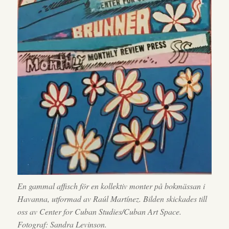
En gammal affisch för en kollektiv monter på bokmässan i
Havanna, utformad av Raúl Martínez. Bilden skickades till
oss av Center for Cuban Studies/Cuban Art Space.
Fotograf: Sandra Levinson.