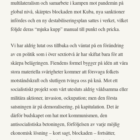
multilateralism och samarbete i kampen mot pandemin på
global nivå, skärptes blockaden mot Kuba, nya sanktioner
infördes och en ny destabiliseringsplan sattes i verket, vilket
följde deras “mjuka kupp” manual till punkt och pricka.
Vi har aldrig lutat oss tillbaka och väntat på en förändring
av en politik som i över sextiotvå år har skiftat bara för att
skärpa belägringen. Fiendens formel bygger på idén att våra
stora materiella svårigheter kommer att försvaga folkets
motståndskraft och slutligen tvinga oss på knä. Mot ett
socialistiskt projekt som vårt utesluts aldrig våldsamma eller
militära aktioner, invasion, ockupation; men den första
satsningen är på demoralisering, på kapitulation. Det är
därför budskapet om hat mot kommunismen, den
antisocialistiska betoningen, förföljelsen av varje möjlig
ekonomisk lösning – kort sagt, blockaden – fortsätter,