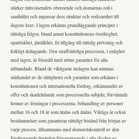
stärker rättsväsendets oberoende och domarnas roll i
samhället och anpassar dess struktur och verksamhet till
dagens krav. I lagen erkänns grundläggande principer i
rättsliga frågor, bland annat konstitutionens överhöghet,
opartiskhet, jämlikhet, fri tillgång till rättslig prövning och
folkligt deltagande. Den straffrättsliga processen, i enlighet
med lagen, är försedd med större garantier för alla
inblandade. Bland de viktigaste inslagen kan nämnas
stärkandet av de rättigheter och garantier som erkänns i
konstitutionen och internationella fördrag, erkännandet av
offer och skadelidande som processuella subjekt, förväntade
former av lösningar i processerna, behandling av personer
mellan 16 och 18 år som åtalas och åtalas. Viktiga är också
bestämmelser som garanterar rättsligt bistånd från början av
varje process, tillsammans med domstolskontroll av den
förebyggande åtgärden förvarstagande i alla skeden av