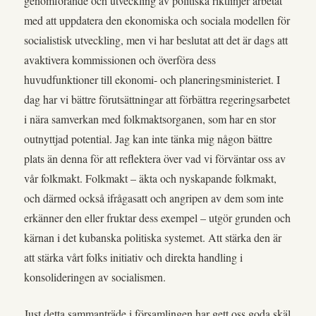
genomförande och utveckling av politiska riktlinjer arbetat
med att uppdatera den ekonomiska och sociala modellen för
socialistisk utveckling, men vi har beslutat att det är dags att
avaktivera kommissionen och överföra dess
huvudfunktioner till ekonomi- och planeringsministeriet. I
dag har vi bättre förutsättningar att förbättra regeringsarbetet
i nära samverkan med folkmaktsorganen, som har en stor
outnyttjad potential. Jag kan inte tänka mig någon bättre
plats än denna för att reflektera över vad vi förväntar oss av
vår folkmakt. Folkmakt – äkta och nyskapande folkmakt,
och därmed också ifrågasatt och angripen av dem som inte
erkänner den eller fruktar dess exempel – utgör grunden och
kärnan i det kubanska politiska systemet. Att stärka den är
att stärka vårt folks initiativ och direkta handling i
konsolideringen av socialismen.
Just detta sammanträde i församlingen har gett oss goda skäl