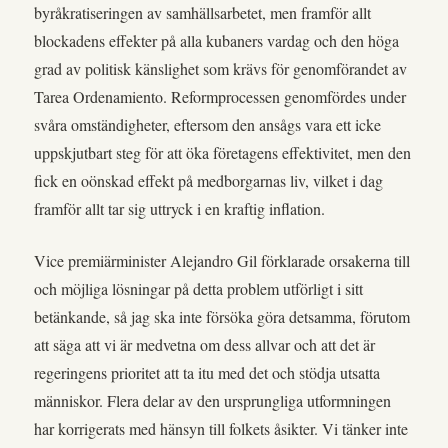
byråkratiseringen av samhällsarbetet, men framför allt
blockadens effekter på alla kubaners vardag och den höga
grad av politisk känslighet som krävs för genomförandet av
Tarea Ordenamiento. Reformprocessen genomfördes under
svåra omständigheter, eftersom den ansågs vara ett icke
uppskjutbart steg för att öka företagens effektivitet, men den
fick en oönskad effekt på medborgarnas liv, vilket i dag
framför allt tar sig uttryck i en kraftig inflation.
Vice premiärminister Alejandro Gil förklarade orsakerna till
och möjliga lösningar på detta problem utförligt i sitt
betänkande, så jag ska inte försöka göra detsamma, förutom
att säga att vi är medvetna om dess allvar och att det är
regeringens prioritet att ta itu med det och stödja utsatta
människor. Flera delar av den ursprungliga utformningen
har korrigerats med hänsyn till folkets åsikter. Vi tänker inte