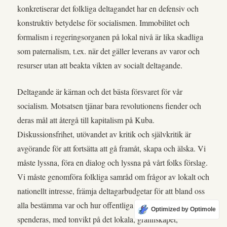
konkretiserar det folkliga deltagandet har en defensiv och
konstruktiv betydelse för socialismen. Immobilitet och
formalism i regeringsorganen på lokal nivå är lika skadliga
som paternalism, t.ex. när det gäller leverans av varor och
resurser utan att beakta vikten av socialt deltagande.
Deltagande är kärnan och det bästa försvaret för vår
socialism. Motsatsen tjänar bara revolutionens fiender och
deras mål att återgå till kapitalism på Kuba.
Diskussionsfrihet, utövandet av kritik och självkritik är
avgörande för att fortsätta att gå framåt, skapa och älska. Vi
måste lyssna, föra en dialog och lyssna på vårt folks förslag.
Vi måste genomföra folkliga samråd om frågor av lokalt och
nationellt intresse, främja deltagarbudgetar för att bland oss
alla bestämma var och hur offentliga medel bäst ska
Optimized by Optimole
spenderas, med tonvikt på det lokala, grannskapet,