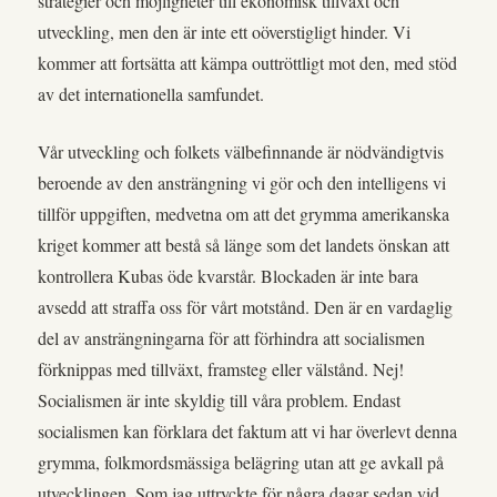
strategier och möjligheter till ekonomisk tillväxt och
utveckling, men den är inte ett oöverstigligt hinder. Vi
kommer att fortsätta att kämpa outtröttligt mot den, med stöd
av det internationella samfundet.
Vår utveckling och folkets välbefinnande är nödvändigtvis
beroende av den ansträngning vi gör och den intelligens vi
tillför uppgiften, medvetna om att det grymma amerikanska
kriget kommer att bestå så länge som det landets önskan att
kontrollera Kubas öde kvarstår. Blockaden är inte bara
avsedd att straffa oss för vårt motstånd. Den är en vardaglig
del av ansträngningarna för att förhindra att socialismen
förknippas med tillväxt, framsteg eller välstånd. Nej!
Socialismen är inte skyldig till våra problem. Endast
socialismen kan förklara det faktum att vi har överlevt denna
grymma, folkmordsmässiga belägring utan att ge avkall på
utvecklingen. Som jag uttryckte för några dagar sedan vid