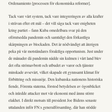
Ordenamiento [processen för ekonomiska reformer].
Tack vare vårt system, tack vare integreringen av alla krafter
i strävan efter ett mål – det vill säga tack vare enigheten
kring partiet – fann Kuba omedelbara svar på den
oförutsedda pandemin och samtidigt den förkastliga
skärpningen av blockaden. Det är nödvändigt att återigen
peka på vår motståndares föraktliga opportunism. Just under
de månader då pandemin nådde sin kulmen i vårt land blev
det ofta strömavbrott och utbudet av varor och tjänster
minskade avsevärt, vilket skapade ett gynnsamt klimat för
förbittring och missnöje. Den kubanska nationens historiska
fiende, Förenta staterna, förstod betydelsen av ögonblicket
och inledde attacker mot vår ekonomi med ännu större
elakhet. I direkt motsats till president Joe Bidens senaste
uttalanden inför FN:s generalförsamling, där han stödde