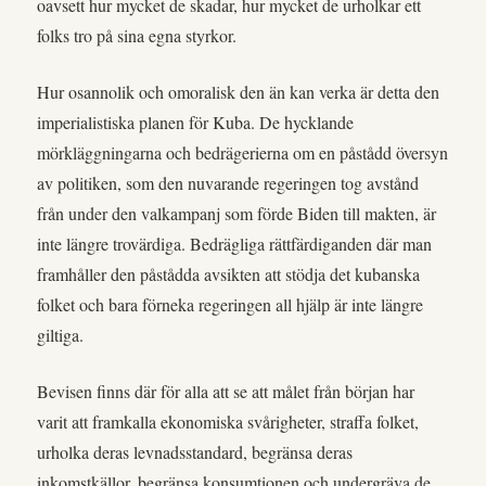
oavsett hur mycket de skadar, hur mycket de urholkar ett
folks tro på sina egna styrkor.
Hur osannolik och omoralisk den än kan verka är detta den
imperialistiska planen för Kuba. De hycklande
mörkläggningarna och bedrägerierna om en påstådd översyn
av politiken, som den nuvarande regeringen tog avstånd
från under den valkampanj som förde Biden till makten, är
inte längre trovärdiga. Bedrägliga rättfärdiganden där man
framhåller den påstådda avsikten att stödja det kubanska
folket och bara förneka regeringen all hjälp är inte längre
giltiga.
Bevisen finns där för alla att se att målet från början har
varit att framkalla ekonomiska svårigheter, straffa folket,
urholka deras levnadsstandard, begränsa deras
inkomstkällor, begränsa konsumtionen och undergräva de