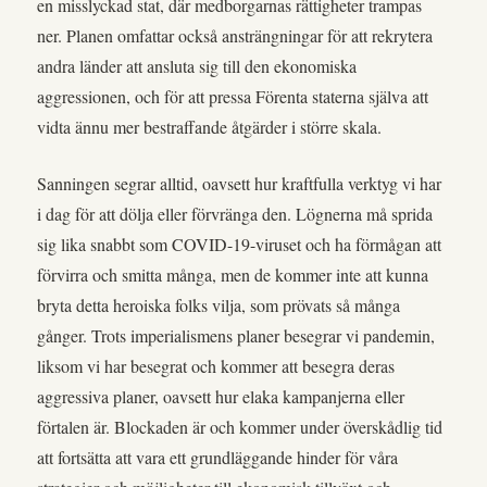
en misslyckad stat, där medborgarnas rättigheter trampas
ner. Planen omfattar också ansträngningar för att rekrytera
andra länder att ansluta sig till den ekonomiska
aggressionen, och för att pressa Förenta staterna själva att
vidta ännu mer bestraffande åtgärder i större skala.
Sanningen segrar alltid, oavsett hur kraftfulla verktyg vi har
i dag för att dölja eller förvränga den. Lögnerna må sprida
sig lika snabbt som COVID-19-viruset och ha förmågan att
förvirra och smitta många, men de kommer inte att kunna
bryta detta heroiska folks vilja, som prövats så många
gånger. Trots imperialismens planer besegrar vi pandemin,
liksom vi har besegrat och kommer att besegra deras
aggressiva planer, oavsett hur elaka kampanjerna eller
förtalen är. Blockaden är och kommer under överskådlig tid
att fortsätta att vara ett grundläggande hinder för våra