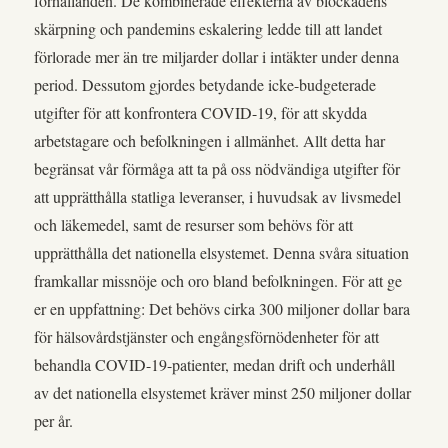
förhållanden. De kombinerade effekterna av blockadens
skärpning och pandemins eskalering ledde till att landet
förlorade mer än tre miljarder dollar i intäkter under denna
period. Dessutom gjordes betydande icke-budgeterade
utgifter för att konfrontera COVID-19, för att skydda
arbetstagare och befolkningen i allmänhet. Allt detta har
begränsat vår förmåga att ta på oss nödvändiga utgifter för
att upprätthålla statliga leveranser, i huvudsak av livsmedel
och läkemedel, samt de resurser som behövs för att
upprätthålla det nationella elsystemet. Denna svåra situation
framkallar missnöje och oro bland befolkningen. För att ge
er en uppfattning: Det behövs cirka 300 miljoner dollar bara
för hälsovårdstjänster och engångsförnödenheter för att
behandla COVID-19-patienter, medan drift och underhåll
av det nationella elsystemet kräver minst 250 miljoner dollar
per år.