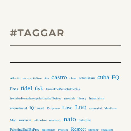
#TAGGAR
castro
cuba
EQ
colonialism
Affectio
anti-capitalism
Ata
china
fidel
fisk
Eros
FromTheRiverToTheSea
fromtherivertotheseapalestineshallbefree
genocide
history
Imperialism
Lust
Love
IQ
international
israel
Katipunan
magmahal
Manifesto
nato
Mao
marxism
palestine
militarism
mindanao
Respect
PalestineShallBeFree
philippines
Practice
shooting
socialism