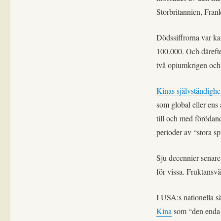
Storbritannien, Fran
Dödssiffrorna var kat
100.000. Och därefter
två opiumkrigen och v
Kinas självständighe
som global eller ens
till och med förödand
perioder av “stora s
Sju decennier senare
för vissa. Fruktansvä
I USA:s nationella s
Kina
som “den enda k