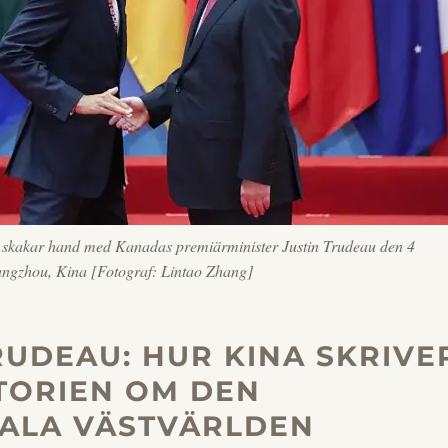
g skakar hand med Kanadas premiärminister Justin Trudeau den 4
ngzhou, Kina [Fotograf: Lintao Zhang]
TRUDEAU: HUR KINA SKRIVE
TORIEN OM DEN
ALA VÄSTVÄRLDEN