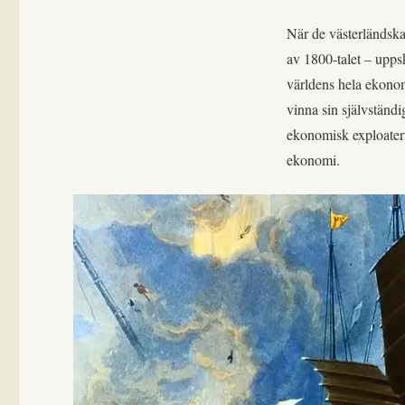
När de västerländska
av 1800-talet – upps
världens hela ekonom
vinna sin självständi
ekonomisk exploateri
ekonomi.