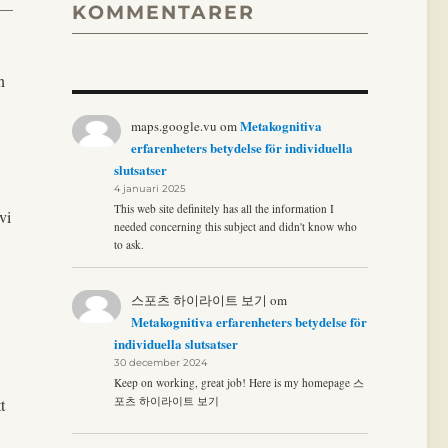
KOMMENTARER
n
Metakognitiva
maps.google.vu
om
erfarenheters betydelse för individuella
slutsatser
4 januari 2025
This web site definitely has all the information I
vi
needed concerning this subject and didn't know who
to ask.
스포츠 하이라이트 보기
om
Metakognitiva erfarenheters betydelse för
individuella slutsatser
30 december 2024
Keep on working, great job! Here is my homepage 스
포츠 하이라이트 보기
t