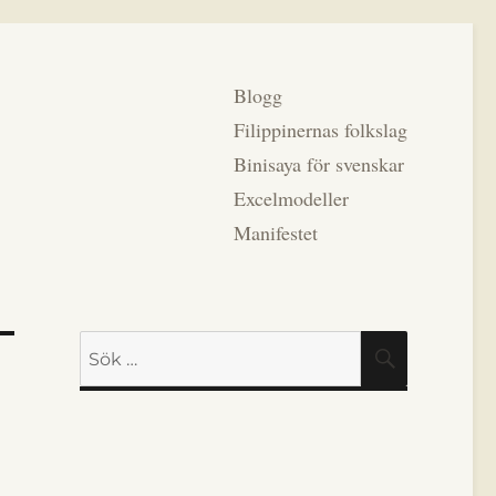
Blogg
Filippinernas folkslag
Binisaya för svenskar
Excelmodeller
Manifestet
Sök
SÖK
efter: