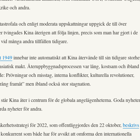
krike och andra.
astrofala och enligt moderata uppskattningar uppgick de till över
 tvingades Kina återigen att följa linjen, precis som man har gjort i de
id många andra tillfällen tidigare.
t 1949
innebar inte automatiskt att Kina återvände till sin tidigare storhe
 asiatisk makt. Återuppbyggnadsprocessen var lång, kostsam och ibland
e: Prövningar och misstag, interna konflikter, kulturella revolutioner,
prång framåt” men ibland också stor stagnation.
 står Kina åter i centrum för de globala angelägenheterna. Goda nyhete
rda nyheter för andra.
äkerhetsstrategi för 2022, som offentliggjordes den 22 oktober,
beskrivs
onkurrent som både har för avsikt att omforma den internationella