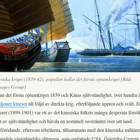
siska kriget (1839-42), populärt kallat det första opiumkriget [Bild:
Images Group]
n det första opiumkriget 1839 och Kinas självständighet, över hundra 
iljoner kineser
till följd av direkta krig, efterföljande uppror och svält. D
oret (1899-1901) var ett av det kinesiska folkets många desperata försö
ått av självständighet och hävda en nominell suveränitet över sitt land.
 förödande, eftersom rebellerna, tillsammans med den kinesiska militäre
stadels västerländska alliansen, som omfattade USA, Österrike-Ungern,