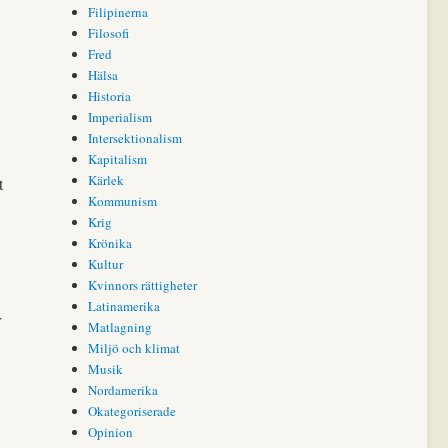
Filipinerna
Filosofi
Fred
Hälsa
Historia
Imperialism
Intersektionalism
Kapitalism
Kärlek
t
Kommunism
Krig
Krönika
Kultur
Kvinnors rättigheter
Latinamerika
r
Matlagning
Miljö och klimat
Musik
Nordamerika
Okategoriserade
Opinion