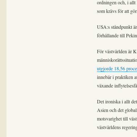
ordningen och, i all
som krävs för att gör
USA:s ståndpunkt är i
förhållande till Pekin
För västvärlden är K
människorättssituat
utgjorde 18,56 proce
innebär i praktiken a
växande inflytelsesfä
Det ironiska i allt d
Asien och det global
motsvarighet till vä
västvärldens regering