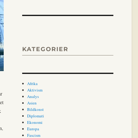
KATEGORIER
Afrika
Aktivism
år
Analys
et
Asien
Bildkonst
k
Diplomati
Ekonomi
n,
Europa
Fascism