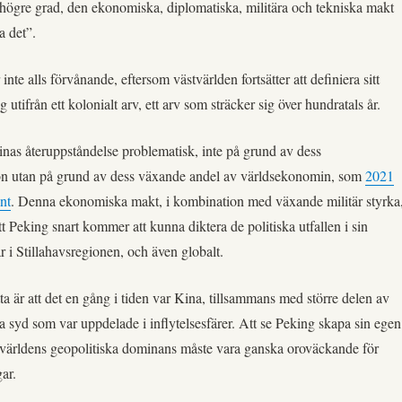
t högre grad, den ekonomiska, diplomatiska, militära och tekniska makt
a det”.
nte alls förvånande, eftersom västvärlden fortsätter att definiera sitt
g utifrån ett kolonialt arv, ett arv som sträcker sig över hundratals år.
inas återuppståndelse problematisk, inte på grund av dess
ion utan på grund av dess växande andel av världsekonomin, som
2021
nt
. Denna ekonomiska makt, i kombination med växande militär styrka
tt Peking snart kommer att kunna diktera de politiska utfallen i sin
r i Stillahavsregionen, och även globalt.
etta är att det en gång i tiden var Kina, tillsammans med större delen av
a syd som var uppdelade i inflytelsesfärer. Att se Peking skapa sin egen
stvärldens geopolitiska dominans måste vara ganska oroväckande för
ar.