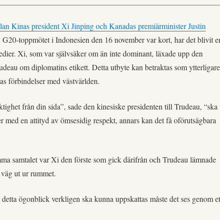
llan Kinas president Xi Jinping och Kanadas premiärminister Justin
 G20-toppmötet i Indonesien den 16 november var kort, har det blivit e
medier. Xi, som var självsäker om än inte dominant, läxade upp den
udeau om diplomatins etikett. Detta utbyte kan betraktas som ytterligare
nas förbindelser med västvärlden.
ighet från din sida”, sade den kinesiske presidenten till Trudeau, “ska 
er med en attityd av ömsesidig respekt, annars kan det få oförutsägbara
amma samtalet var Xi den förste som gick därifrån och Trudeau lämnade
väg ut ur rummet.
v detta ögonblick verkligen ska kunna uppskattas måste det ses genom et