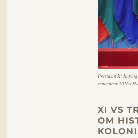
historien
om
den
koloniala
västvärlden
President Xi Jinpin
september 2016 i Ha
XI VS 
OM HIS
KOLONI