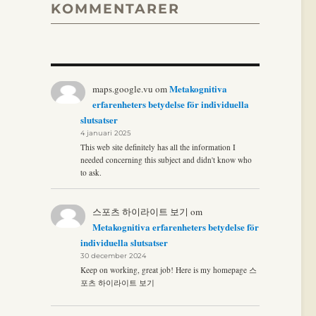
KOMMENTARER
Metakognitiva
maps.google.vu
om
erfarenheters betydelse för individuella
slutsatser
4 januari 2025
This web site definitely has all the information I
needed concerning this subject and didn't know who
to ask.
스포츠 하이라이트 보기
om
Metakognitiva erfarenheters betydelse för
individuella slutsatser
30 december 2024
Keep on working, great job! Here is my homepage 스
포츠 하이라이트 보기