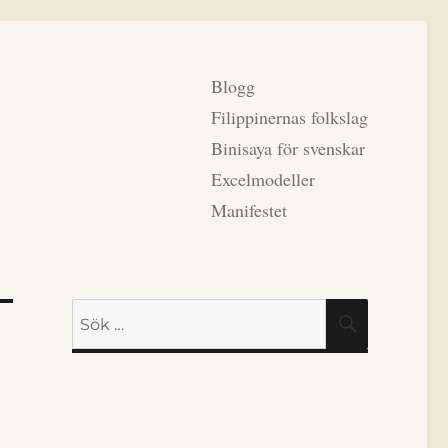
Blogg
Filippinernas folkslag
Binisaya för svenskar
Excelmodeller
Manifestet
Sök
SÖK
efter: