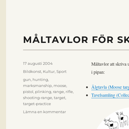
MÅLTAVLOR FÖR S
Publicerat
Måltavlor att skriva 
17 augusti 2004
den
Kategorier
i pipan:
Bildkonst
,
Kultur
,
Sport
Etiketter
gun
,
hunting
,
marksmanship
,
moose
,
Älgtavla (Moose targ
pistol
,
plinking
,
range
,
rifle
,
Tavelsamling (Collect
shooting-range
,
target
,
target-practice
till
Lämna en kommentar
Måltavlor
för