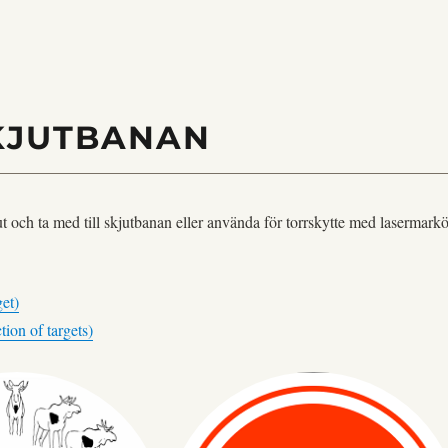
KJUTBANAN
ut och ta med till skjutbanan eller använda för torrskytte med lasermarkö
et)
ion of targets)