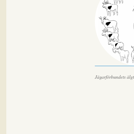
skjutbanan
Jägarförbundets älg