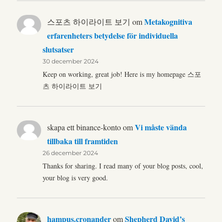
Metakognitiva
스포츠 하이라이트 보기
om
erfarenheters betydelse för individuella
slutsatser
30 december 2024
Keep on working, great job! Here is my homepage 스포
츠 하이라이트 보기
Vi måste vända
skapa ett binance-konto
om
tillbaka till framtiden
26 december 2024
Thanks for sharing. I read many of your blog posts, cool,
your blog is very good.
hampus.cronander
Shepherd David’s
om