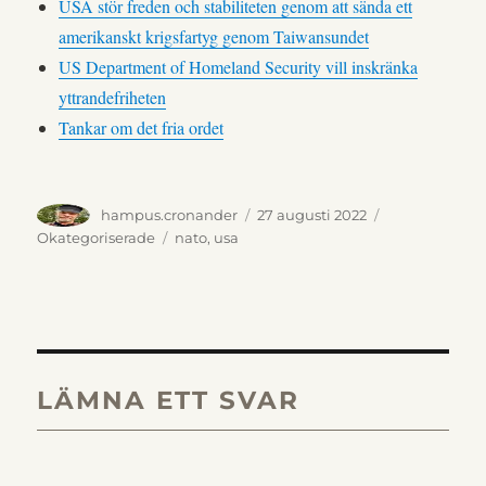
USA stör freden och stabiliteten genom att sända ett
amerikanskt krigsfartyg genom Taiwansundet
US Department of Homeland Security vill inskränka
yttrandefriheten
Tankar om det fria ordet
Författare
Publicerat
Kategorier
hampus.cronander
27 augusti 2022
den
Etiketter
Okategoriserade
nato
,
usa
LÄMNA ETT SVAR