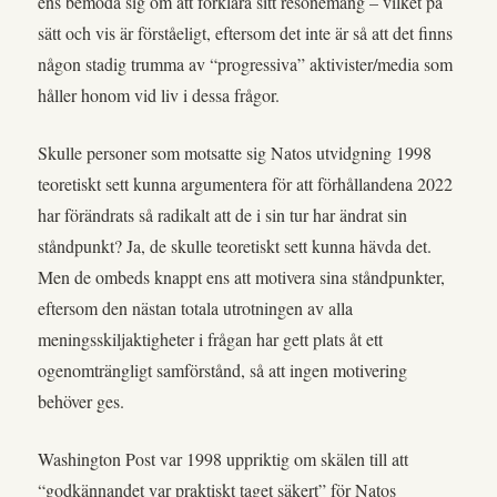
ens bemöda sig om att förklara sitt resonemang – vilket på
sätt och vis är förståeligt, eftersom det inte är så att det finns
någon stadig trumma av “progressiva” aktivister/media som
håller honom vid liv i dessa frågor.
Skulle personer som motsatte sig Natos utvidgning 1998
teoretiskt sett kunna argumentera för att förhållandena 2022
har förändrats så radikalt att de i sin tur har ändrat sin
ståndpunkt? Ja, de skulle teoretiskt sett kunna hävda det.
Men de ombeds knappt ens att motivera sina ståndpunkter,
eftersom den nästan totala utrotningen av alla
meningsskiljaktigheter i frågan har gett plats åt ett
ogenomträngligt samförstånd, så att ingen motivering
behöver ges.
Washington Post var 1998 uppriktig om skälen till att
“godkännandet var praktiskt taget säkert” för Natos