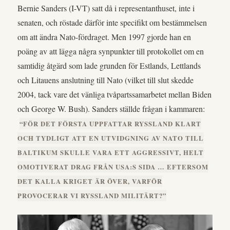
Bernie Sanders (I-VT) satt då i representanthuset, inte i
senaten, och röstade därför inte specifikt om bestämmelsen
om att ändra Nato-fördraget. Men 1997 gjorde han en
poäng av att lägga några synpunkter till protokollet om en
samtidig åtgärd som lade grunden för Estlands, Lettlands
och Litauens anslutning till Nato (vilket till slut skedde
2004, tack vare det vänliga tvåpartssamarbetet mellan Biden
och George W. Bush). Sanders ställde frågan i kammaren:
“FÖR DET FÖRSTA UPPFATTAR RYSSLAND KLART
OCH TYDLIGT ATT EN UTVIDGNING AV NATO TILL
BALTIKUM SKULLE VARA ETT AGGRESSIVT, HELT
OMOTIVERAT DRAG FRÅN USA:S SIDA … EFTERSOM
DET KALLA KRIGET ÄR ÖVER, VARFÖR
PROVOCERAR VI RYSSLAND MILITÄRT?”