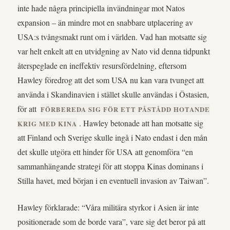
inte hade några principiella invändningar mot Natos
expansion – än mindre mot en snabbare utplacering av
USA:s tvångsmakt runt om i världen. Vad han motsatte sig
var helt enkelt att en utvidgning av Nato vid denna tidpunkt
återspeglade en ineffektiv resursfördelning, eftersom
Hawley föredrog att det som USA nu kan vara tvunget att
använda i Skandinavien i stället skulle användas i Östasien,
för att
FÖRBEREDA SIG FÖR ETT PÅSTÅDD HOTANDE
. Hawley betonade att han motsatte sig
KRIG MED KINA
att Finland och Sverige skulle ingå i Nato endast i den mån
det skulle utgöra ett hinder för USA att genomföra “en
sammanhängande strategi för att stoppa Kinas dominans i
Stilla havet, med början i en eventuell invasion av Taiwan”.
Hawley förklarade: “Våra militära styrkor i Asien är inte
positionerade som de borde vara”, vare sig det beror på att