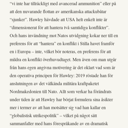
“vi inte har tillräckligt med avancerad ammunition” eller på
att den nuvarande flottan av amerikanska attackubåtar
“sjunker”. Hawley hävdade att USA helt enkelt inte är
“dimensionerat för att hantera två samtidiga konflikter”.
Och hans invändning mot Natos utvidgning kokar ner till en
preferens för att “hantera” en konflikt i Stilla havet framför
en i Europa – inte, vilket bör noteras, en preferens för att
mildra en konflikt överhuvudtaget. Men även om man utgår
från hans egen angivna motivering är det oklart vad som är
den operativa principen för Hawley: 2019 röstade han för
anslutningen av det välkända militära kraftpaketet
Nordmakedonien till Nato. Allt som verkar ha förändrats
under tiden är att Hawley har börjat formulera sina åsikter
mer i termer av att han motsätter sig vad han kallar en
“globalistisk utrikespolitik” – vilket på något sätt
sammanfaller med hans förespråkande av en dramatisk