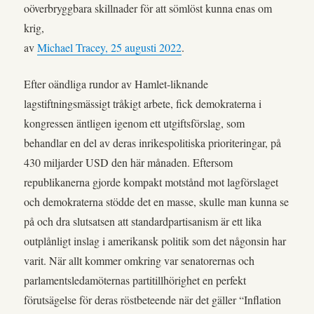
oöverbryggbara skillnader för att sömlöst kunna enas om
krig,
av
Michael Tracey, 25 augusti 2022
.
Efter oändliga rundor av Hamlet-liknande
lagstiftningsmässigt tråkigt arbete, fick demokraterna i
kongressen äntligen igenom ett utgiftsförslag, som
behandlar en del av deras inrikespolitiska prioriteringar, på
430 miljarder USD den här månaden. Eftersom
republikanerna gjorde kompakt motstånd mot lagförslaget
och demokraterna stödde det en masse, skulle man kunna se
på och dra slutsatsen att standardpartisanism är ett lika
outplånligt inslag i amerikansk politik som det någonsin har
varit. När allt kommer omkring var senatorernas och
parlamentsledamöternas partitillhörighet en perfekt
förutsägelse för deras röstbeteende när det gäller “Inflation