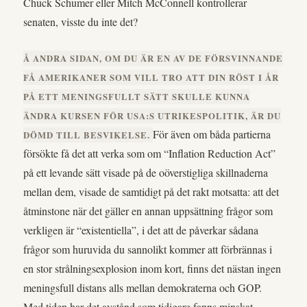
Chuck Schumer eller Mitch McConnell kontrollerar
senaten, visste du inte det?
Å ANDRA SIDAN, OM DU ÄR EN AV DE FÖRSVINNANDE
FÅ AMERIKANER SOM VILL TRO ATT DIN RÖST I ÅR
PÅ ETT MENINGSFULLT SÄTT SKULLE KUNNA
ÄNDRA KURSEN FÖR USA:S UTRIKESPOLITIK, ÄR DU
För även om båda partierna
DÖMD TILL BESVIKELSE.
försökte få det att verka som om “Inflation Reduction Act”
på ett levande sätt visade på de oöverstigliga skillnaderna
mellan dem, visade de samtidigt på det rakt motsatta: att det
åtminstone när det gäller en annan uppsättning frågor som
verkligen är “existentiella”, i det att de påverkar sådana
frågor som huruvida du sannolikt kommer att förbrännas i
en stor strålningsexplosion inom kort, finns det nästan ingen
meningsfull distans alls mellan demokraterna och GOP.
Med tiden har det avstånd som tidigare fanns minskat