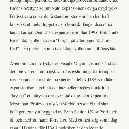
Bidens övertygelse om Nato-expansionens eviga dygd tycks
faktiskt vara en av de få ståndpunkter som han har haft
konsekvent under loppet av sin komiskt långa, decennier
långa karriär. Den första expansionsrundan 1998, förklarade
Biden då, skulle markera “början på ytterligare 50 år av
fred” – en profetia som vissa i dag skulle kunna ifrågasätta.
Även om han inte lyckades, visade Moynihans motstånd att
det inte var en automatisk karriärsavslutning att förknippas
med skepticism mot denna speciella del av USA:s militära
expansionism – och att det inte heller ansågs föraktfullt
“krystat” att uttrycka oro över spöket av kärnvapenkrig.
Moynihan förblev en mycket vördad person bland sina
kolleger; en ny utbyggnad av Penn Station i New York fick
till och med sitt namn förra året. Med ett hett krig som i dag
rasar i Ukraina, där USA i praktiken är den ledande