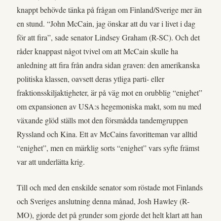
knappt behövde tänka på frågan om Finland/Sverige mer än
en stund. “John McCain, jag önskar att du var i livet i dag
för att fira”, sade senator Lindsey Graham (R-SC). Och det
råder knappast något tvivel om att McCain skulle ha
anledning att fira från andra sidan graven: den amerikanska
politiska klassen, oavsett deras ytliga parti- eller
fraktionsskiljaktigheter, är på väg mot en orubblig “enighet”
om expansionen av USA:s hegemoniska makt, som nu med
växande glöd ställs mot den försmådda tandemgruppen
Ryssland och Kina. Ett av McCains favoritteman var alltid
“enighet”, men en märklig sorts “enighet” vars syfte främst
var att underlätta krig.
Till och med den enskilde senator som röstade mot Finlands
och Sveriges anslutning denna månad, Josh Hawley (R-
MO), gjorde det på grunder som gjorde det helt klart att han