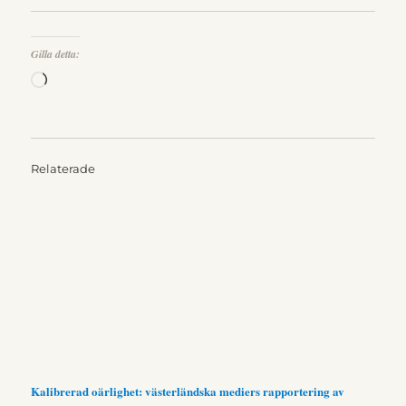
Gilla detta:
Laddar
in
…
Relaterade
Kalibrerad oärlighet: västerländska mediers rapportering av