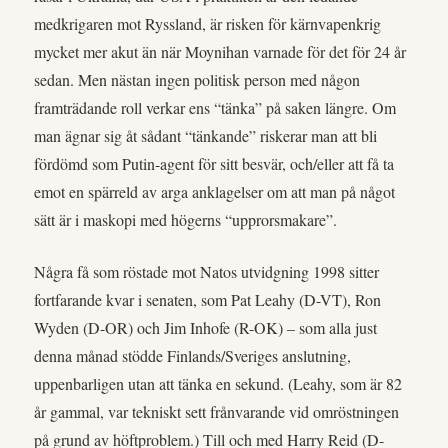
medkrigaren mot Ryssland, är risken för kärnvapenkrig
mycket mer akut än när Moynihan varnade för det för 24 år
sedan. Men nästan ingen politisk person med någon
framträdande roll verkar ens “tänka” på saken längre. Om
man ägnar sig åt sådant “tänkande” riskerar man att bli
fördömd som Putin-agent för sitt besvär, och/eller att få ta
emot en spärreld av arga anklagelser om att man på något
sätt är i maskopi med högerns “upprorsmakare”.
Några få som röstade mot Natos utvidgning 1998 sitter
fortfarande kvar i senaten, som Pat Leahy (D-VT), Ron
Wyden (D-OR) och Jim Inhofe (R-OK) – som alla just
denna månad stödde Finlands/Sveriges anslutning,
uppenbarligen utan att tänka en sekund. (Leahy, som är 82
år gammal, var tekniskt sett frånvarande vid omröstningen
på grund av höftproblem.) Till och med Harry Reid (D-