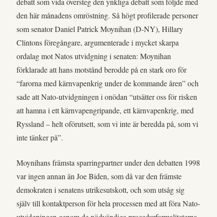
debatt som vida översteg den ynkliga debatt som följde med
den här månadens omröstning. Så högt profilerade personer
som senator Daniel Patrick Moynihan (D-NY), Hillary
Clintons föregångare, argumenterade i mycket skarpa
ordalag mot Natos utvidgning i senaten: Moynihan
förklarade att hans motstånd berodde på en stark oro för
“farorna med kärnvapenkrig under de kommande åren” och
sade att Nato-utvidgningen i onödan “utsätter oss för risken
att hamna i ett kärnvapengripande, ett kärnvapenkrig, med
Ryssland – helt oförutsett, som vi inte är beredda på, som vi
inte tänker på”.
Moynihans främsta sparringpartner under den debatten 1998
var ingen annan än Joe Biden, som då var den främste
demokraten i senatens utrikesutskott, och som utsåg sig
själv till kontaktperson för hela processen med att föra Nato-
utvidgningen genom de nödvändiga procedurformaliteterna.