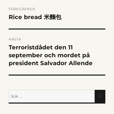
INLÄGGSNAVIGERIN
FÖREGÅENDE
Rice bread 米麵包
Föregående
inlägg:
NÄSTA
Terroristdådet den 11
Nästa
inlägg:
september och mordet på
president Salvador Allende
Sök
SÖK
efter: