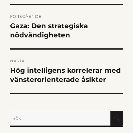
INLÄGGSNAVIGERIN
FÖREGÅENDE
Gaza: Den strategiska
Föregående
inlägg:
nödvändigheten
NÄSTA
Hög intelligens korrelerar med
Nästa
inlägg:
vänsterorienterade åsikter
Sök
SÖK
efter: