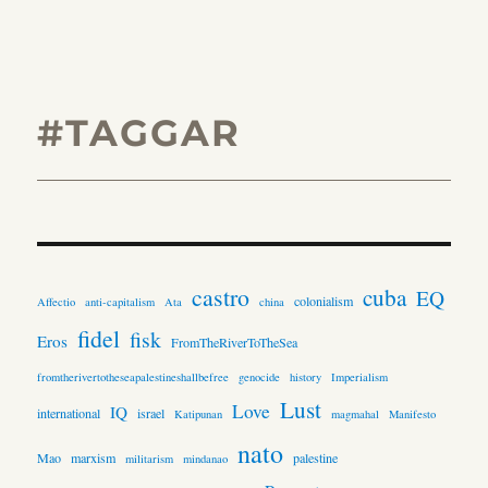
#TAGGAR
castro
cuba
EQ
colonialism
Affectio
anti-capitalism
Ata
china
fidel
fisk
Eros
FromTheRiverToTheSea
fromtherivertotheseapalestineshallbefree
genocide
history
Imperialism
Lust
Love
IQ
international
israel
Katipunan
magmahal
Manifesto
nato
Mao
marxism
palestine
militarism
mindanao