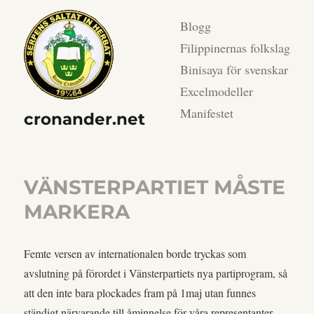
Blogg
Filippinernas folkslag
Binisaya för svenskar
Excelmodeller
Manifestet
cronander.net
VÄNSTERPARTIET MÅSTE
MARKERA
Femte versen av internationalen borde tryckas som
avslutning på förordet i Vänsterpartiets nya partiprogram, så
att den inte bara plockades fram på 1maj utan funnes
ständigt närvarande till åminnelse för våra representanter