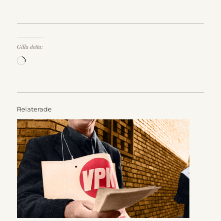
Gilla detta:
Laddar
in
…
Relaterade