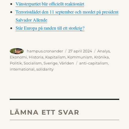
Vänsterpartiet blir officiellt reaktionärt
Terroristdådet den 11 september och mordet på president
Salvador Allende
Står Europa på randen till ett storkrig?
Författare
Publicerat
Kategorier
hampus.cronander
27 april 2024
Analys
,
den
Ekonomi
,
Historia
,
Kapitalism
,
Kommunism
,
Krönika
,
Etiketter
Politik
,
Socialism
,
Sverige
,
Världen
anti-capitalism
,
international
,
solidarity
LÄMNA ETT SVAR