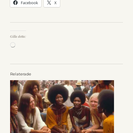
Facebook
X
Gilla detta:
Laddar
in
…
Relaterade