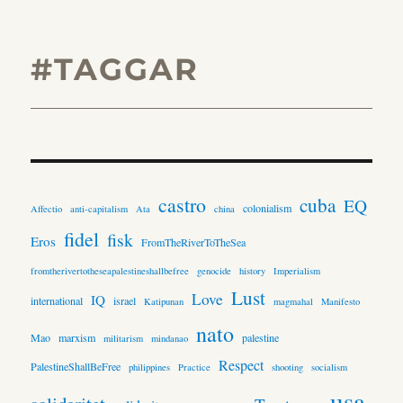
#TAGGAR
castro
cuba
EQ
colonialism
Affectio
anti-capitalism
Ata
china
fidel
fisk
Eros
FromTheRiverToTheSea
fromtherivertotheseapalestineshallbefree
genocide
history
Imperialism
Lust
Love
IQ
international
israel
Katipunan
magmahal
Manifesto
nato
Mao
marxism
palestine
militarism
mindanao
Respect
PalestineShallBeFree
philippines
Practice
shooting
socialism
usa