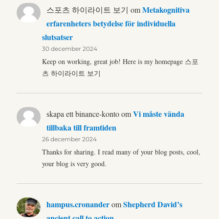
Metakognitiva
스포츠 하이라이트 보기
om
erfarenheters betydelse för individuella
slutsatser
30 december 2024
Keep on working, great job! Here is my homepage 스포
츠 하이라이트 보기
Vi måste vända
skapa ett binance-konto
om
tillbaka till framtiden
26 december 2024
Thanks for sharing. I read many of your blog posts, cool,
your blog is very good.
hampus.cronander
Shepherd David’s
om
ancient call to action