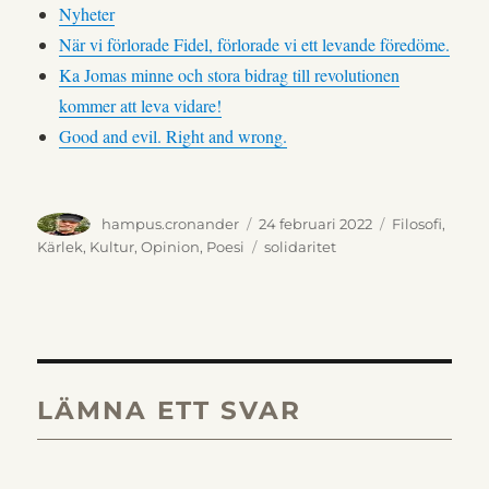
Nyheter
När vi förlorade Fidel, förlorade vi ett levande föredöme.
Ka Jomas minne och stora bidrag till revolutionen
kommer att leva vidare!
Good and evil. Right and wrong.
Författare
Publicerat
Kategorier
hampus.cronander
24 februari 2022
Filosofi
,
den
Etiketter
Kärlek
,
Kultur
,
Opinion
,
Poesi
solidaritet
LÄMNA ETT SVAR