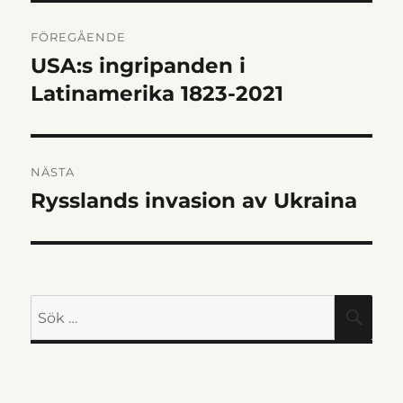
INLÄGGSNAVIGERIN
FÖREGÅENDE
USA:s ingripanden i
Föregående
inlägg:
Latinamerika 1823-2021
NÄSTA
Rysslands invasion av Ukraina
Nästa
inlägg:
Sök
SÖK
efter: