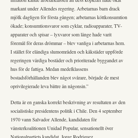
markant under Allendes regering. Arbetarnas barn drack
mjölk dagligen för första gången; arbetarnas köttkonsumtion
ökade; konsumtionsvaror som cyklar, radioapparater, TV-
apparater och spisar – lyxvaror som länge hade varit
föremål för deras drömmar – blev vanliga i arbetarnas hem.
I stället för eländiga slumområden och kåkstäder uppförde
regeringen värdiga bostäder och prioriterade byggandet av
hus för de fattiga. Medan medelklassens
bostadsförhållanden blev något svårare, började de mest
oprivilegierade leva bättre än någonsin.”
Detta är en ganska korrekt beskrivning av resultaten av den
socialistiske presidentens politik i Chile. Den 4 september
1970 vann Salvador Allende, kandidaten för
vänsterkoalitionen Unidad Popular, sensationellt över
Nationalpartiets kandidat, Jorge Rodriguez.