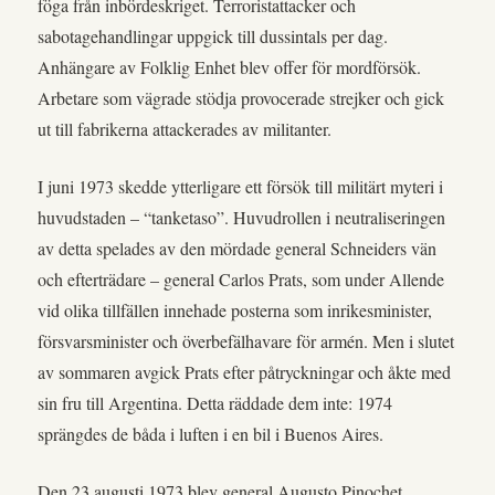
föga från inbördeskriget. Terroristattacker och
sabotagehandlingar uppgick till dussintals per dag.
Anhängare av Folklig Enhet blev offer för mordförsök.
Arbetare som vägrade stödja provocerade strejker och gick
ut till fabrikerna attackerades av militanter.
I juni 1973 skedde ytterligare ett försök till militärt myteri i
huvudstaden – “tanketaso”. Huvudrollen i neutraliseringen
av detta spelades av den mördade general Schneiders vän
och efterträdare – general Carlos Prats, som under Allende
vid olika tillfällen innehade posterna som inrikesminister,
försvarsminister och överbefälhavare för armén. Men i slutet
av sommaren avgick Prats efter påtryckningar och åkte med
sin fru till Argentina. Detta räddade dem inte: 1974
sprängdes de båda i luften i en bil i Buenos Aires.
Den 23 augusti 1973 blev general Augusto Pinochet