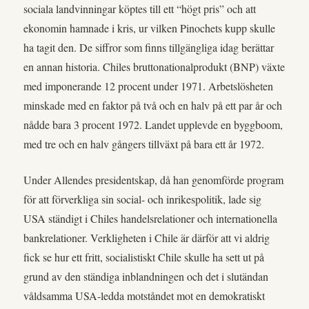
sociala landvinningar köptes till ett “högt pris” och att
ekonomin hamnade i kris, ur vilken Pinochets kupp skulle
ha tagit den. De siffror som finns tillgängliga idag berättar
en annan historia. Chiles bruttonationalprodukt (BNP) växte
med imponerande 12 procent under 1971. Arbetslösheten
minskade med en faktor på två och en halv på ett par år och
nådde bara 3 procent 1972. Landet upplevde en byggboom,
med tre och en halv gångers tillväxt på bara ett år 1972.
Under Allendes presidentskap, då han genomförde program
för att förverkliga sin social- och inrikespolitik, lade sig
USA ständigt i Chiles handelsrelationer och internationella
bankrelationer. Verkligheten i Chile är därför att vi aldrig
fick se hur ett fritt, socialistiskt Chile skulle ha sett ut på
grund av den ständiga inblandningen och det i slutändan
våldsamma USA-ledda motståndet mot en demokratiskt