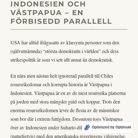
INDONESIEN OCH
VÄSTPAPUA – EN
FÖRBISEDD PARALLELL
USA har alltid ifrågasatts av klarsynta personer som den
(självutnämnda) “största demokratin i världen” och dess
utrikespolitik är som vi sett allt annat än demokratisk.
En nära men nästan helt ignorerad parallell till Chiles
resursrikedomar och korrupta historia är Västpapua i
Indonesien. Västpapua är en av de mest resursrika platserna
på jorden med stora mängder guld och koppar. Trots den
enorma resursrikedomen lever de flesta av de människor
som bor där i extrem fattigdom. Dessutom togs Västpapua
över av Indonesien under Suharto-diktaturen, och
Optimized by Optimole
(naturligtvis) med den amerikanska regeringens välsignelse.