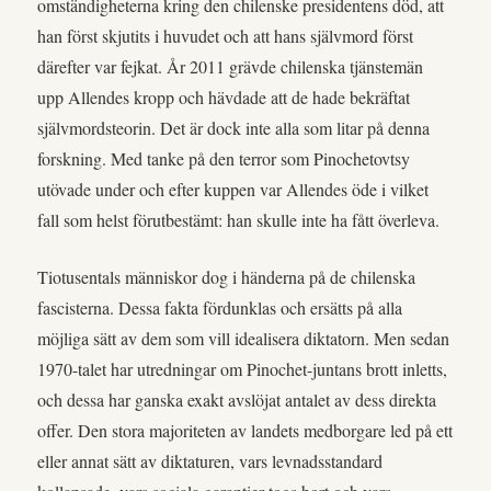
omständigheterna kring den chilenske presidentens död, att
han först skjutits i huvudet och att hans självmord först
därefter var fejkat. År 2011 grävde chilenska tjänstemän
upp Allendes kropp och hävdade att de hade bekräftat
självmordsteorin. Det är dock inte alla som litar på denna
forskning. Med tanke på den terror som Pinochetovtsy
utövade under och efter kuppen var Allendes öde i vilket
fall som helst förutbestämt: han skulle inte ha fått överleva.
Tiotusentals människor dog i händerna på de chilenska
fascisterna. Dessa fakta fördunklas och ersätts på alla
möjliga sätt av dem som vill idealisera diktatorn. Men sedan
1970-talet har utredningar om Pinochet-juntans brott inletts,
och dessa har ganska exakt avslöjat antalet av dess direkta
offer. Den stora majoriteten av landets medborgare led på ett
eller annat sätt av diktaturen, vars levnadsstandard