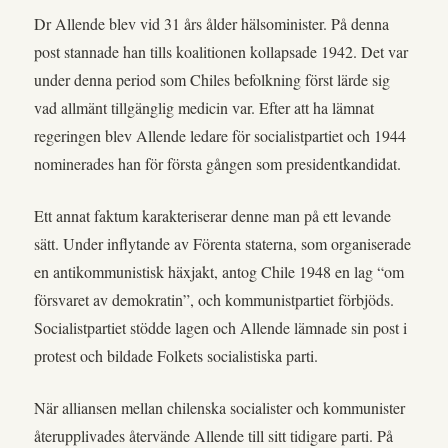
Dr Allende blev vid 31 års ålder hälsominister. På denna
post stannade han tills koalitionen kollapsade 1942. Det var
under denna period som Chiles befolkning först lärde sig
vad allmänt tillgänglig medicin var. Efter att ha lämnat
regeringen blev Allende ledare för socialistpartiet och 1944
nominerades han för första gången som presidentkandidat.
Ett annat faktum karakteriserar denne man på ett levande
sätt. Under inflytande av Förenta staterna, som organiserade
en antikommunistisk häxjakt, antog Chile 1948 en lag “om
försvaret av demokratin”, och kommunistpartiet förbjöds.
Socialistpartiet stödde lagen och Allende lämnade sin post i
protest och bildade Folkets socialistiska parti.
När alliansen mellan chilenska socialister och kommunister
återupplivades återvände Allende till sitt tidigare parti. På