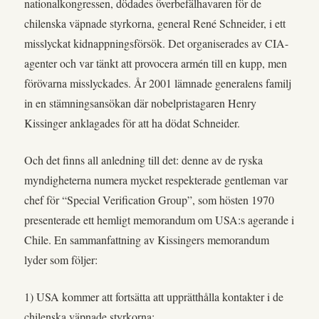
nationalkongressen, dödades överbefälhavaren för de
chilenska väpnade styrkorna, general René Schneider, i ett
misslyckat kidnappningsförsök. Det organiserades av CIA-
agenter och var tänkt att provocera armén till en kupp, men
förövarna misslyckades. År 2001 lämnade generalens familj
in en stämningsansökan där nobelpristagaren Henry
Kissinger anklagades för att ha dödat Schneider.
Och det finns all anledning till det: denne av de ryska
myndigheterna numera mycket respekterade gentleman var
chef för “Special Verification Group”, som hösten 1970
presenterade ett hemligt memorandum om USA:s agerande i
Chile. En sammanfattning av Kissingers memorandum
lyder som följer:
1) USA kommer att fortsätta att upprätthålla kontakter i de
chilenska väpnade styrkorna;