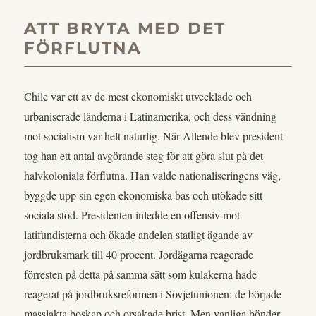
ATT BRYTA MED DET
FÖRFLUTNA
Chile var ett av de mest ekonomiskt utvecklade och
urbaniserade länderna i Latinamerika, och dess vändning
mot socialism var helt naturlig. När Allende blev president
tog han ett antal avgörande steg för att göra slut på det
halvkoloniala förflutna. Han valde nationaliseringens väg,
byggde upp sin egen ekonomiska bas och utökade sitt
sociala stöd. Presidenten inledde en offensiv mot
latifundisterna och ökade andelen statligt ägande av
jordbruksmark till 40 procent. Jordägarna reagerade
förresten på detta på samma sätt som kulakerna hade
reagerat på jordbruksreformen i Sovjetunionen: de började
masslakta boskap och orsakade brist. Men vanliga bönder