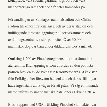
kollapsade, vars sociala garantier togs bort och vars
medborgerliga rättigheter och friheter trampades på.
Förvandlingen av Santiagos nationalstadion och Chiles
stadion till koncentrationsläger, och av deras stadion och
intilliggande idrottsanläggningar till tortyrkammare och
avrättningscentra fick stor publicitet. Över 30.000
människor dog där bara under diktaturens första månad.
Omkring 1.200 av Pinochetregimens offer har ännu inte
återfunnits. Kidnappningar som utfördes av den politiska
polisen blev en av de viktigaste terrormetoderna. Aktivister
från Folklig enhet försvann helt enkelt och deras släktingar
hade ingenstans att ta vägen för att gråta. Vi såg en liknande
metod utföras av nationalistiska bataljoner i Ukraina 2014.
Efter kuppen med USA:s älskling Pinochet vid makten var