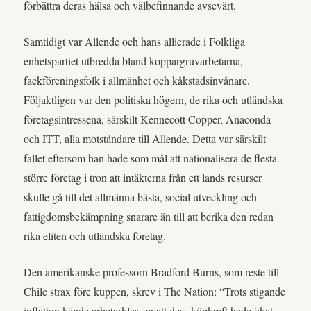
förbättra deras hälsa och välbefinnande avsevärt.
Samtidigt var Allende och hans allierade i Folkliga
enhetspartiet utbredda bland koppargruvarbetarna,
fackföreningsfolk i allmänhet och kåkstadsinvånare.
Följaktligen var den politiska högern, de rika och utländska
företagsintressena, särskilt Kennecott Copper, Anaconda
och ITT, alla motståndare till Allende. Detta var särskilt
fallet eftersom han hade som mål att nationalisera de flesta
större företag i tron att intäkterna från ett lands resurser
skulle gå till det allmänna bästa, social utveckling och
fattigdomsbekämpning snarare än till att berika den redan
rika eliten och utländska företag.
Den amerikanske professorn Bradford Burns, som reste till
Chile strax före kuppen, skrev i The Nation: “Trots stigande
inflation kände arbetarklassen att dess köpkraft hade ökat