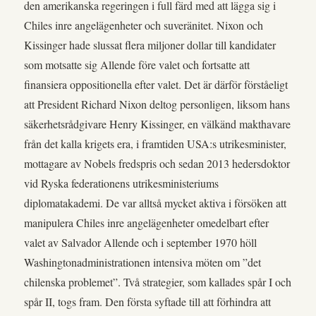
den amerikanska regeringen i full färd med att lägga sig i
Chiles inre angelägenheter och suveränitet. Nixon och
Kissinger hade slussat flera miljoner dollar till kandidater
som motsatte sig Allende före valet och fortsatte att
finansiera oppositionella efter valet. Det är därför förståeligt
att President Richard Nixon deltog personligen, liksom hans
säkerhetsrådgivare Henry Kissinger, en välkänd makthavare
från det kalla krigets era, i framtiden USA:s utrikesminister,
mottagare av Nobels fredspris och sedan 2013 hedersdoktor
vid Ryska federationens utrikesministeriums
diplomatakademi. De var alltså mycket aktiva i försöken att
manipulera Chiles inre angelägenheter omedelbart efter
valet av Salvador Allende och i september 1970 höll
Washingtonadministrationen intensiva möten om ”det
chilenska problemet”. Två strategier, som kallades spår I och
spår II, togs fram. Den första syftade till att förhindra att