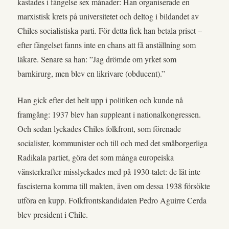
kastades i fängelse sex månader: Han organiserade en
marxistisk krets på universitetet och deltog i bildandet av
Chiles socialistiska parti. För detta fick han betala priset –
efter fängelset fanns inte en chans att få anställning som
läkare. Senare sa han: ”Jag drömde om yrket som
barnkirurg, men blev en likrivare (obducent).”
Han gick efter det helt upp i politiken och kunde nå
framgång: 1937 blev han suppleant i nationalkongressen.
Och sedan lyckades Chiles folkfront, som förenade
socialister, kommunister och till och med det småborgerliga
Radikala partiet, göra det som många europeiska
vänsterkrafter misslyckades med på 1930-talet: de lät inte
fascisterna komma till makten, även om dessa 1938 försökte
utföra en kupp. Folkfrontskandidaten Pedro Aguirre Cerda
blev president i Chile.