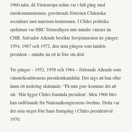
1960-talet, då Västeuropa redan var i full gång med
eurokommunismen, graviterade förresten Chilenska
socialister mot marxism-leninismen. I Chiles politiska
spektrum var HRC förmodligen inte mindre vänster än
CHR. Salvador Allende besökte Sovjetunionen tre gånger:
1954, 1967 och 1972, den sista gången som landets
president – mindre än ett år före sin död.
Tre gånger – 1952, 1958 och 1964 – förlorade Allende som
vänsterkoalitionens presidentkandidat. Det sägs att han efter
ännu ett nederlag skämtade: “På min grav kommer det att
stå: ‘Här ligger Chiles framtida president’. Men 1966 blev
han ordförande för Nationalkongressens överhus. Detta var
det sista steget före hans framgång i Chiles presidentval
1970.