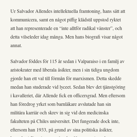
Ur Salvador Allendes intellektuella framtoning, hans sätt att
kommunicera, samt en något piffig klädstil uppstod ryktet
att han representerade en “inte alltför radikal vänster”, och
detta vilseleder idag många. Men hans biografi visar något
annat.
Salvador föddes för 115 år sedan i Valparaiso i en familj av
aristokrater med liberala åsikter, men i sin tidiga ungdom
gjorde han ett val till förmån för marxismen. Detta skedde
medan han studerade vid lyceet. Sedan blev det tjänstgöring
i kavalleriet, där Allende fick en officersgrad. Men eftersom
han föredrog yrket som barnläkare avslutade han sin
militära karriär och skrev in sig vid den medicinska
fakulteten på Chiles universitet. Det fungerade dock inte,
eftersom han 1933, på grund av sina politiska åsikter,