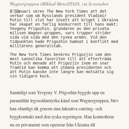
Wagnergruppen (Mikhail Metzel/TASS, via Screenshot
NYT).
I januari skrev The New York Times att det 
verkar som om Rysslands president Vladimir 
Putin till slut har insett att kriget i Ukraina 
har skapat en farlig konkurrent till hans makt: 
Yevgeny Prigozhin, grundaren av den privata 
milisen Wagner-gruppen, vars trupper strider 
sida vid sida med den ryska armén. Vid den 
tidpunkten hade Prigozhin hamnat i konflikt med 
militärens generalstab.
The New York Times beskrev Prigozjin som den 
mest sannolika favoriten till att efterträda 
Putin och menade att Prigozjin inom en snar 
framtid kan komma att utmana presidenten och 
att Putin kanske inte längre kan motsätta sig 
sin tidigare kock.
Samtidigt som Yevgeny V. Prigozhin byggde upp en
paramilitär legosoldatstyrka känd som Wagnergruppen, blev
han ofantligt rik genom sina lukrativa catering- och
byggkontrakt med den ryska regeringen. Han kontrollerar
nu en privatarmé som opererar från Ukraina till