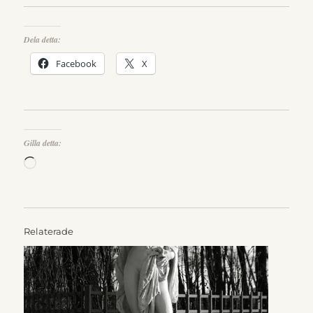
Dela detta:
Facebook
X
Gilla detta:
Laddar
in
…
Relaterade