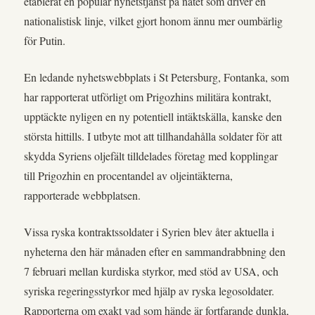
etablerat en populär nyhetstjänst på nätet som driver en
nationalistisk linje, vilket gjort honom ännu mer oumbärlig
för Putin.
En ledande nyhetswebbplats i St Petersburg, Fontanka, som
har rapporterat utförligt om Prigozhins militära kontrakt,
upptäckte nyligen en ny potentiell intäktskälla, kanske den
största hittills. I utbyte mot att tillhandahålla soldater för att
skydda Syriens oljefält tilldelades företag med kopplingar
till Prigozhin en procentandel av oljeintäkterna,
rapporterade webbplatsen.
Vissa ryska kontraktssoldater i Syrien blev åter aktuella i
nyheterna den här månaden efter en sammandrabbning den
7 februari mellan kurdiska styrkor, med stöd av USA, och
syriska regeringsstyrkor med hjälp av ryska legosoldater.
Rapporterna om exakt vad som hände är fortfarande dunkla,