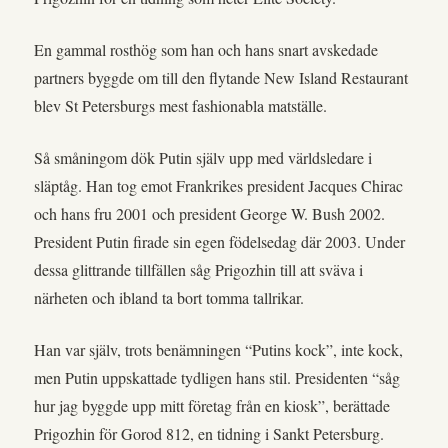
En gammal rosthög som han och hans snart avskedade
partners byggde om till den flytande New Island Restaurant
blev St Petersburgs mest fashionabla matställe.
Så småningom dök Putin själv upp med världsledare i
släptåg. Han tog emot Frankrikes president Jacques Chirac
och hans fru 2001 och president George W. Bush 2002.
President Putin firade sin egen födelsedag där 2003. Under
dessa glittrande tillfällen såg Prigozhin till att sväva i
närheten och ibland ta bort tomma tallrikar.
Han var själv, trots benämningen “Putins kock”, inte kock,
men Putin uppskattade tydligen hans stil. Presidenten “såg
hur jag byggde upp mitt företag från en kiosk”, berättade
Prigozhin för Gorod 812, en tidning i Sankt Petersburg.