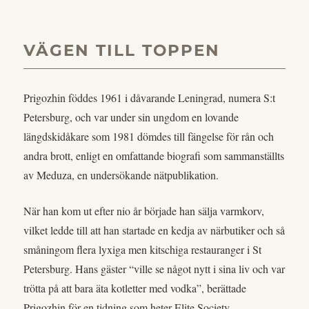
VÄGEN TILL TOPPEN
Prigozhin föddes 1961 i dåvarande Leningrad, numera S:t
Petersburg, och var under sin ungdom en lovande
längdskidåkare som 1981 dömdes till fängelse för rån och
andra brott, enligt en omfattande biografi som sammanställts
av Meduza, en undersökande nätpublikation.
När han kom ut efter nio år började han sälja varmkorv,
vilket ledde till att han startade en kedja av närbutiker och så
småningom flera lyxiga men kitschiga restauranger i St
Petersburg. Hans gäster “ville se något nytt i sina liv och var
trötta på att bara äta kotletter med vodka”, berättade
Prigozhin för en tidning som heter Elite Society.