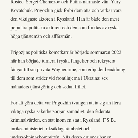
Rostec, Sergei Chemezov och Putins närmaste vän, Yury
Kovalchuk. Prigozhin gick förbi dem alla och verkar vara
den viktigaste aktören i Ryssland. Han är både den mest
populära politiska aktören och den som fruktas av ryska
höga tjänstemän och affärsmän.
Prigozjins politiska kometkarriär började sommaren 2022,
när han började turnera i ryska fängelser och rekrytera
fångar till sin privata Wagnerarmé, som erbjuder benådning
till dem som strider vid frontlinjerna i Ukraina: sex
månaders tjänstgöring och sedan frihet.
För att göra detta var Prigozhin tvungen att ta sig an flera
viktiga ryska säkerhetsorgan samtidigt: den federala
kriminalvården, en stat inom en stat i Ryssland, F.S.B.,
inrikesministeriet, riksåklagarämbetet och
undersökningskommittén. Alla dessa grupper har en