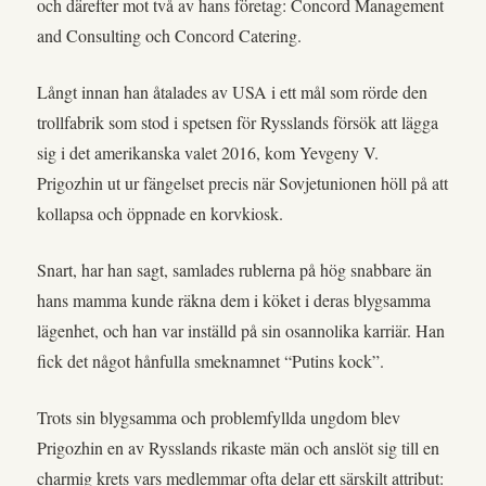
och därefter mot två av hans företag: Concord Management
and Consulting och Concord Catering.
Långt innan han åtalades av USA i ett mål som rörde den
trollfabrik som stod i spetsen för Rysslands försök att lägga
sig i det amerikanska valet 2016, kom Yevgeny V.
Prigozhin ut ur fängelset precis när Sovjetunionen höll på att
kollapsa och öppnade en korvkiosk.
Snart, har han sagt, samlades rublerna på hög snabbare än
hans mamma kunde räkna dem i köket i deras blygsamma
lägenhet, och han var inställd på sin osannolika karriär. Han
fick det något hånfulla smeknamnet “Putins kock”.
Trots sin blygsamma och problemfyllda ungdom blev
Prigozhin en av Rysslands rikaste män och anslöt sig till en
charmig krets vars medlemmar ofta delar ett särskilt attribut: