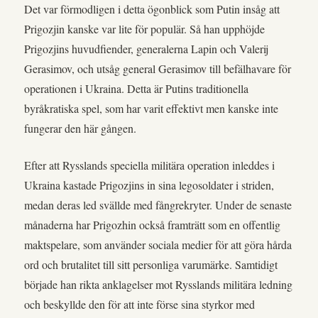
Det var förmodligen i detta ögonblick som Putin insåg att
Prigozjin kanske var lite för populär. Så han upphöjde
Prigozjins huvudfiender, generalerna Lapin och Valerij
Gerasimov, och utsåg general Gerasimov till befälhavare för
operationen i Ukraina. Detta är Putins traditionella
byråkratiska spel, som har varit effektivt men kanske inte
fungerar den här gången.
Efter att Rysslands speciella militära operation inleddes i
Ukraina kastade Prigozjins in sina legosoldater i striden,
medan deras led svällde med fångrekryter. Under de senaste
månaderna har Prigozhin också framträtt som en offentlig
maktspelare, som använder sociala medier för att göra hårda
ord och brutalitet till sitt personliga varumärke. Samtidigt
började han rikta anklagelser mot Rysslands militära ledning
och beskyllde den för att inte förse sina styrkor med