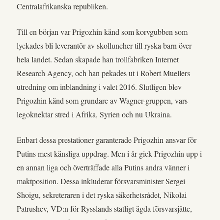
Centralafrikanska republiken.
Till en början var Prigozhin känd som korvgubben som
lyckades bli leverantör av skolluncher till ryska barn över
hela landet. Sedan skapade han trollfabriken Internet
Research Agency, och han pekades ut i Robert Muellers
utredning om inblandning i valet 2016. Slutligen blev
Prigozhin känd som grundare av Wagner-gruppen, vars
legoknektar stred i Afrika, Syrien och nu Ukraina.
Enbart dessa prestationer garanterade Prigozhin ansvar för
Putins mest känsliga uppdrag. Men i år gick Prigozhin upp i
en annan liga och överträffade alla Putins andra vänner i
maktposition. Dessa inkluderar försvarsminister Sergei
Shoigu, sekreteraren i det ryska säkerhetsrådet, Nikolai
Patrushev, VD:n för Rysslands statligt ägda försvarsjätte,