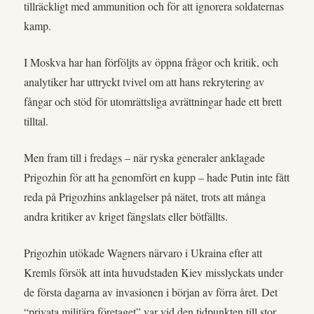
tillräckligt med ammunition och för att ignorera soldaternas
kamp.
I Moskva har han förföljts av öppna frågor och kritik, och
analytiker har uttryckt tvivel om att hans rekrytering av
fångar och stöd för utomrättsliga avrättningar hade ett brett
tilltal.
Men fram till i fredags – när ryska generaler anklagade
Prigozhin för att ha genomfört en kupp – hade Putin inte fått
reda på Prigozhins anklagelser på nätet, trots att många
andra kritiker av kriget fängslats eller bötfällts.
Prigozhin utökade Wagners närvaro i Ukraina efter att
Kremls försök att inta huvudstaden Kiev misslyckats under
de första dagarna av invasionen i början av förra året. Det
“privata militära företaget” var vid den tidpunkten till stor