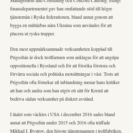
Management and Consulting och Concord Catering. Enligt
finansdepartementet gav han omfattande stöd till högre
tjänstemän i Ryska federationen, bland annat genom att
bygga en militärbas nära Ukraina som användes för att
placera ut ryska trupper.
Den mest uppmärksammade verksamheten kopplad till
Prigozhin är dock trollfarmen som anklagas för att angripa
oppositionella i Ryssland och för att försöka förstora och
förvärra sociala och politiska motsättningar i väst. Trots att
Prigozhin ofta förnekar all inblandning menar hans kritiker
att han och andra som han utgör ett sätt för Kreml att
bedriva sådan verksamhet på diskret avstånd.
I åtalet som väcktes i USA i december 2016 sades bland
annat att Prigozhin under 2015 och 2016 ofta träffade
Mikhail I. Bystrov, den högste tjänstemannen i trollfabriken,