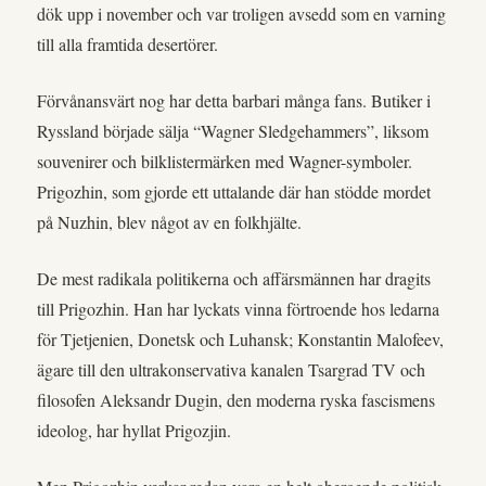
dök upp i november och var troligen avsedd som en varning
till alla framtida desertörer.
Förvånansvärt nog har detta barbari många fans. Butiker i
Ryssland började sälja “Wagner Sledgehammers”, liksom
souvenirer och bilklistermärken med Wagner-symboler.
Prigozhin, som gjorde ett uttalande där han stödde mordet
på Nuzhin, blev något av en folkhjälte.
De mest radikala politikerna och affärsmännen har dragits
till Prigozhin. Han har lyckats vinna förtroende hos ledarna
för Tjetjenien, Donetsk och Luhansk; Konstantin Malofeev,
ägare till den ultrakonservativa kanalen Tsargrad TV och
filosofen Aleksandr Dugin, den moderna ryska fascismens
ideolog, har hyllat Prigozjin.