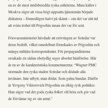
en av de mest stridsberedda ryska enheterna. Mina källor i
Moskva säger att vissa högt uppsatta tjänstemän började
diskutera – förmodligen halvt på skämt – om det var rätt tid
att svära trohet till Prigozhin innan det var för sent.
Försvarsministeriet hävdade att erövringen av Soledar var
deras bedrift, vilket omedelbart förnekades av Prigozhin och
många militära korrespondenter. För propagandisterna
orsakade en sådan obetydlig seger absolut hänförelse. Här
är en av de karakteristiska kommentarerna: “Wagner PMC
stormade den ryska staden Soledar och dödade alla
invånare. Inte utbytt, utan dödat. Som galna hundar. Därför
är Yevgeny Viktorovich Prigozhin en riktig rysk politiker.
Han säger vad det goda ryska folket vill höra och gör vad
de förväntar sig av sin armé.”