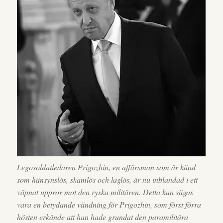
Legosoldatledaren Prigozhin, en affärsman som är känd
som hänsynslös, skamlös och laglös, är nu inblandad i ett
väpnat uppror mot den ryska militären. Detta kan sägas
vara en betydande vändning för Prigozhin, som först förra
hösten erkände att han hade grundat den paramilitära