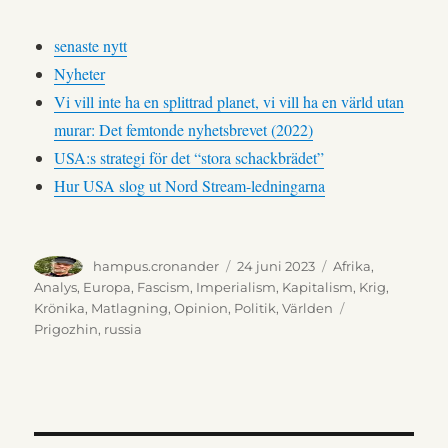
senaste nytt
Nyheter
Vi vill inte ha en splittrad planet, vi vill ha en värld utan
murar: Det femtonde nyhetsbrevet (2022)
USA:s strategi för det “stora schackbrädet”
Hur USA slog ut Nord Stream-ledningarna
Författare
Publicerat
Kategorier
hampus.cronander
24 juni 2023
Afrika
,
den
Analys
,
Europa
,
Fascism
,
Imperialism
,
Kapitalism
,
Krig
,
Etiketter
Krönika
,
Matlagning
,
Opinion
,
Politik
,
Världen
Prigozhin
,
russia