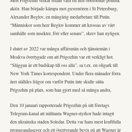
Men Prigozhin verkar redan vara en helt oberoende politisk
aktör. Han började kämpa mot guvernören i St Petersburg,
Alexander Beglov, en mångårig medarbetare till Putin.
“Människor som herr Beglov kommer att krossas av vårt
samhälle som insekter, förr eller senare”, skrev han nyligen.
I slutet av 2022 var många affärsmän och tjänstemän i
Moskva övertygade om att Prigozhin var ett verkligt hot.
“Släggan är ett budskap till oss alla”, sa t.ex. en oligark till
New York Times korrespondent. Under flera månader förra
året ställdes frågor om varför Putin inte skulle sätta
Prigozhin på plats, som han gjort med så många andra.
Den 10 januari rapporterade Prigozhin på sitt företags
Telegram-kanal att militanta Wagner-styrkor hade intagit
den ukrainska staden Soledar. Detta var hans mest kraftfulla
propagandaseger och ett övertygande bevis på att Wagner är