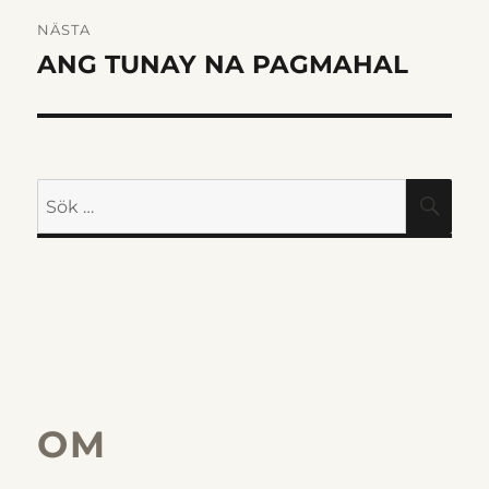
NÄSTA
ANG TUNAY NA PAGMAHAL
Nästa
inlägg:
Sök
SÖK
efter:
OM