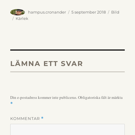
Författare
Publicerat
Format
hampus.cronander
5 september 2018
Bild
den
Kategorier
Kärlek
LÄMNA ETT SVAR
Din e-postadress kommer inte publiceras.
Obligatoriska fält är märkta
*
KOMMENTAR
*