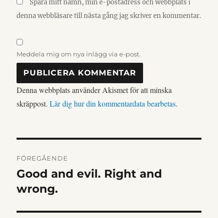
Spara mitt namn, min e-postadress och webbplats i
denna webbläsare till nästa gång jag skriver en kommentar.
Meddela mig om nya inlägg via e-post.
Denna webbplats använder Akismet för att minska
skräppost.
Lär dig hur din kommentardata bearbetas
.
INLÄGGSNAVIGERIN
FÖREGÅENDE
Good and evil. Right and
Föregående
inlägg:
wrong.