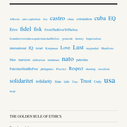
castro
cuba
EQ
colonialism
Affectio
anti-capitalism
Ata
china
fidel
fisk
Eros
FromTheRiverToTheSea
fromtherivertotheseapalestineshallbefree
genocide
history
Imperialism
Lust
Love
IQ
international
israel
Katipunan
magmahal
Manifesto
nato
Mao
marxism
palestine
militarism
mindanao
Respect
PalestineShallBeFree
philippines
Practice
shooting
socialism
usa
solidaritet
Trust
solidarity
tale
State
Unity
Tina
war
THE GOLDEN RULE OF ETHICS