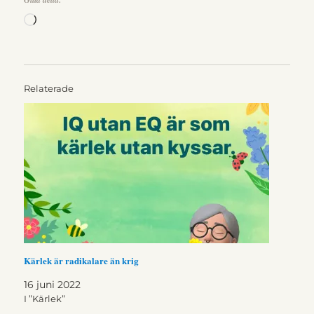
Laddar
in
…
Relaterade
Kärlek är radikalare än krig
16 juni 2022
I ”Kärlek”