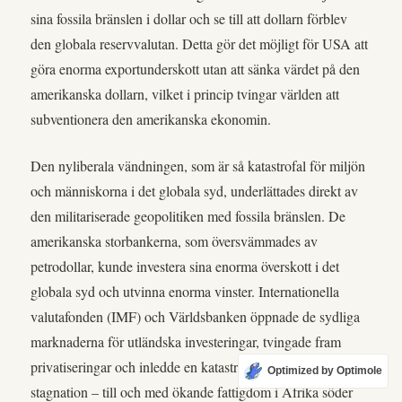
sina fossila bränslen i dollar och se till att dollarn förblev
den globala reservvalutan. Detta gör det möjligt för USA att
göra enorma exportunderskott utan att sänka värdet på den
amerikanska dollarn, vilket i princip tvingar världen att
subventionera den amerikanska ekonomin.
Den nyliberala vändningen, som är så katastrofal för miljön
och människorna i det globala syd, underlättades direkt av
den militariserade geopolitiken med fossila bränslen. De
amerikanska storbankerna, som översvämmades av
petrodollar, kunde investera sina enorma överskott i det
globala syd och utvinna enorma vinster. Internationella
valutafonden (IMF) och Världsbanken öppnade de sydliga
marknaderna för utländska investeringar, tvingade fram
privatiseringar och inledde en katastrofal period av mänsklig
Optimized by Optimole
stagnation – till och med ökande fattigdom i Afrika söder