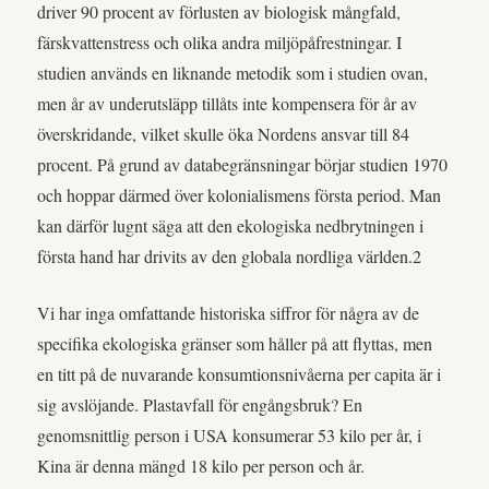
driver 90 procent av förlusten av biologisk mångfald,
färskvattenstress och olika andra miljöpåfrestningar. I
studien används en liknande metodik som i studien ovan,
men år av underutsläpp tillåts inte kompensera för år av
överskridande, vilket skulle öka Nordens ansvar till 84
procent. På grund av databegränsningar börjar studien 1970
och hoppar därmed över kolonialismens första period. Man
kan därför lugnt säga att den ekologiska nedbrytningen i
första hand har drivits av den globala nordliga världen.2
Vi har inga omfattande historiska siffror för några av de
specifika ekologiska gränser som håller på att flyttas, men
en titt på de nuvarande konsumtionsnivåerna per capita är i
sig avslöjande. Plastavfall för engångsbruk? En
genomsnittlig person i USA konsumerar 53 kilo per år, i
Kina är denna mängd 18 kilo per person och år.