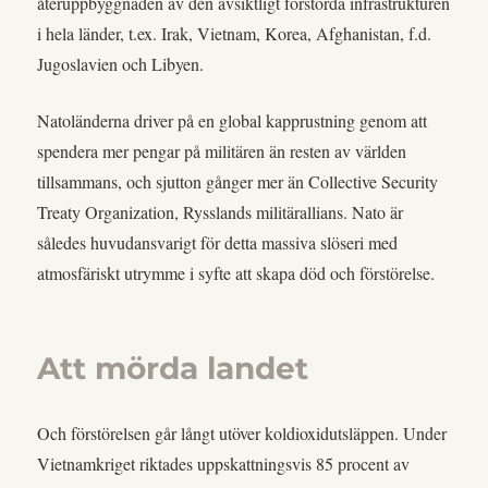
återuppbyggnaden av den avsiktligt förstörda infrastrukturen
i hela länder, t.ex. Irak, Vietnam, Korea, Afghanistan, f.d.
Jugoslavien och Libyen.
Natoländerna driver på en global kapprustning genom att
spendera mer pengar på militären än resten av världen
tillsammans, och sjutton gånger mer än Collective Security
Treaty Organization, Rysslands militärallians. Nato är
således huvudansvarigt för detta massiva slöseri med
atmosfäriskt utrymme i syfte att skapa död och förstörelse.
Att mörda landet
Och förstörelsen går långt utöver koldioxidutsläppen. Under
Vietnamkriget riktades uppskattningsvis 85 procent av