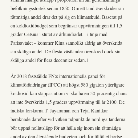
befolkningsstorlek sedan 1850. Om ett land överskrider sin
rättmätiga andel drar det på sig en klimatskuld. Baserat på
en koldioxidbudget som begränsar uppvärmningen till 1,5
grader Celsius i slutet av århundradet – i linje med
Parisavtalet – kommer Kina sannolikt aldrig att överskrida
sin skäliga andel. De flesta västländer överskred dock sin
skäliga andel för flera decennier sedan.1
År 2018 fastställde FN:s internationella panel för
klimatförändringar (IPCC) att högst 580 gigaton ytterligare
koldioxid kan släppas ut om vi ska ha en 50-procentig chans
att inte överskrida 1,5 graders uppvärmning till år 2100. De
indiska forskarna T. Jayaraman och Tejal Kanitkar
beräknade därefter vid vilken tidpunkt de nordliga länderna
bör uppnå nollutsläpp för att hålla sig inom sin rättmätiga
andel av den återstående budgeten, och för tillfället bortse