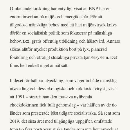
Omfattande forskning har entydigt visat att BNP har en
enorm inverkan på miljö- och energifotspår. För att
tillgodose mänskliga behov med ett litet miljöavtryck krävs
därför en socialistisk politik som fokuserar på mänskliga
behov, t.ex. gratis offentlig utbildning och hälsovård. Annars
slösas alltför mycket produktion bort på lyx, planerad
föråldring och otroligt slösaktiga privata tjänstesystem. Det
finns helt enkelt inget annat sätt.
Indexet för hållbar utveckling, som väger in både mänsklig
utveckling och dess ekologiska och koldioxidavtryck, visar
att 1991 – strax innan den massiva nyliberala
chockdoktrinen fick fullt genomslag – var hälften av de tio
länder som presterade bäst tidigare socialistiska. Så sent som
2019, det sista året med tillgängliga uppgifter, omfattade
topp tio fyra postsocialistiska länder som inte helt avvecklat