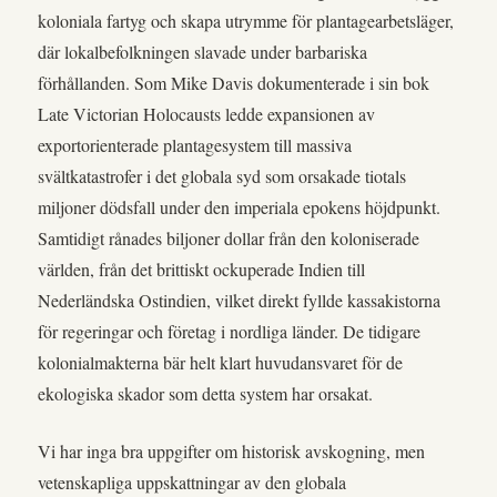
koloniala fartyg och skapa utrymme för plantagearbetsläger,
där lokalbefolkningen slavade under barbariska
förhållanden. Som Mike Davis dokumenterade i sin bok
Late Victorian Holocausts ledde expansionen av
exportorienterade plantagesystem till massiva
svältkatastrofer i det globala syd som orsakade tiotals
miljoner dödsfall under den imperiala epokens höjdpunkt.
Samtidigt rånades biljoner dollar från den koloniserade
världen, från det brittiskt ockuperade Indien till
Nederländska Ostindien, vilket direkt fyllde kassakistorna
för regeringar och företag i nordliga länder. De tidigare
kolonialmakterna bär helt klart huvudansvaret för de
ekologiska skador som detta system har orsakat.
Vi har inga bra uppgifter om historisk avskogning, men
vetenskapliga uppskattningar av den globala