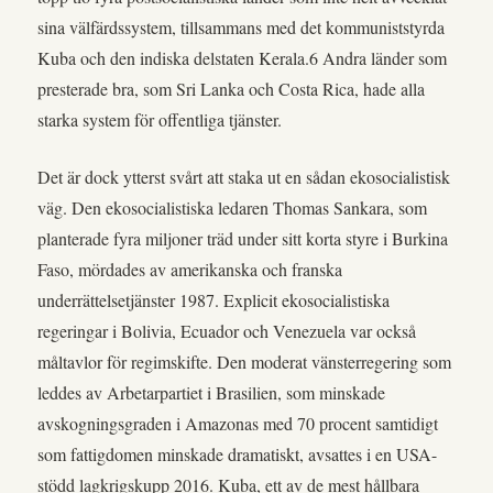
sina välfärdssystem, tillsammans med det kommuniststyrda
Kuba och den indiska delstaten Kerala.6 Andra länder som
presterade bra, som Sri Lanka och Costa Rica, hade alla
starka system för offentliga tjänster.
Det är dock ytterst svårt att staka ut en sådan ekosocialistisk
väg. Den ekosocialistiska ledaren Thomas Sankara, som
planterade fyra miljoner träd under sitt korta styre i Burkina
Faso, mördades av amerikanska och franska
underrättelsetjänster 1987. Explicit ekosocialistiska
regeringar i Bolivia, Ecuador och Venezuela var också
måltavlor för regimskifte. Den moderat vänsterregering som
leddes av Arbetarpartiet i Brasilien, som minskade
avskogningsgraden i Amazonas med 70 procent samtidigt
som fattigdomen minskade dramatiskt, avsattes i en USA-
stödd lagkrigskupp 2016. Kuba, ett av de mest hållbara