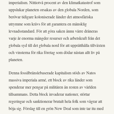
imperialism. Nittiotvå procent av den klimatkatastrof som
uppslukar planeten orsakas av den globala Norden, som
berövar tidigare koloniserade länder det atmosfäriska
utrymme som krävs för att garantera en mänsklig
levnadsstandard. För att göra saken ännu värre dräneras
varje år enorma mängder resurser och arbetskraft från det
globala syd till det globala nord för att upprätthålla tillväxten
och vinsterna för rika företag som dödar nästan allt liv på
planeten.
Denna fossilbränslebaserade kapitalism stöds av Natos
massiva imperiala armé, ett block av rika länder som
spenderar mer pengar på militären än resten av världen
tillsammans. Detta block invaderar nationer, störtar
regeringar och sanktionerar brutalt hela folk som vägrar att
böja sig. Förslag till en grön New Deal som inte tar itu med