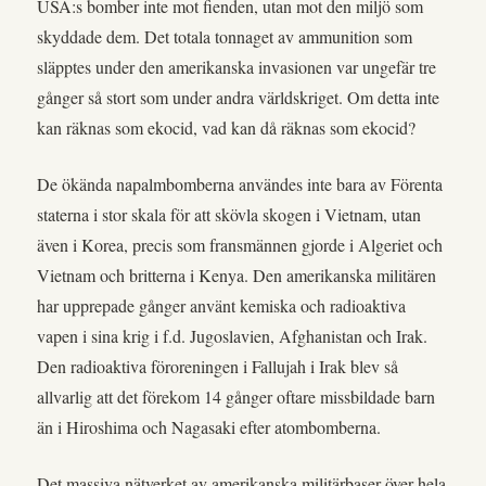
USA:s bomber inte mot fienden, utan mot den miljö som
skyddade dem. Det totala tonnaget av ammunition som
släpptes under den amerikanska invasionen var ungefär tre
gånger så stort som under andra världskriget. Om detta inte
kan räknas som ekocid, vad kan då räknas som ekocid?
De ökända napalmbomberna användes inte bara av Förenta
staterna i stor skala för att skövla skogen i Vietnam, utan
även i Korea, precis som fransmännen gjorde i Algeriet och
Vietnam och britterna i Kenya. Den amerikanska militären
har upprepade gånger använt kemiska och radioaktiva
vapen i sina krig i f.d. Jugoslavien, Afghanistan och Irak.
Den radioaktiva föroreningen i Fallujah i Irak blev så
allvarlig att det förekom 14 gånger oftare missbildade barn
än i Hiroshima och Nagasaki efter atombomberna.
Det massiva nätverket av amerikanska militärbaser över hela