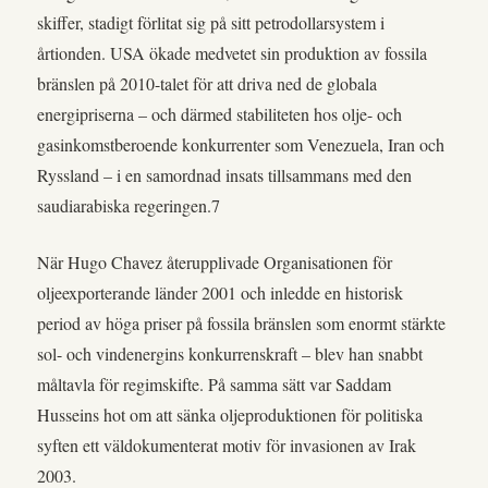
skiffer, stadigt förlitat sig på sitt petrodollarsystem i
årtionden. USA ökade medvetet sin produktion av fossila
bränslen på 2010-talet för att driva ned de globala
energipriserna – och därmed stabiliteten hos olje- och
gasinkomstberoende konkurrenter som Venezuela, Iran och
Ryssland – i en samordnad insats tillsammans med den
saudiarabiska regeringen.7
När Hugo Chavez återupplivade Organisationen för
oljeexporterande länder 2001 och inledde en historisk
period av höga priser på fossila bränslen som enormt stärkte
sol- och vindenergins konkurrenskraft – blev han snabbt
måltavla för regimskifte. På samma sätt var Saddam
Husseins hot om att sänka oljeproduktionen för politiska
syften ett väldokumenterat motiv för invasionen av Irak
2003.