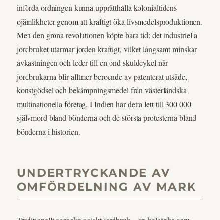
införda ordningen kunna upprätthålla kolonialtidens
ojämlikheter genom att kraftigt öka livsmedelsproduktionen.
Men den gröna revolutionen köpte bara tid: det industriella
jordbruket utarmar jorden kraftigt, vilket långsamt minskar
avkastningen och leder till en ond skuldcykel när
jordbrukarna blir alltmer beroende av patenterat utsäde,
konstgödsel och bekämpningsmedel från västerländska
multinationella företag. I Indien har detta lett till 300 000
självmord bland bönderna och de största protesterna bland
bönderna i historien.
UNDERTRYCKANDE AV
OMFÖRDELNING AV MARK
Traditionellt agroekologiskt jordbruk – en kolsänka som