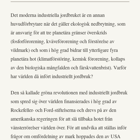
Det moderna industriella jordbruket är en annan
huvudförbrytare när det gäller ekologisk nedbrytning, som
är ansvarig för att tre planetära gränser överskrids
(fosforförorening, kväveförorening och förstörelse av
vildmark) och som i hög grad bidrar till ytterligare fyra
planetära hot (klimatförstöring, kemisk förorening, kollaps
av den biologiska mångfalden och färskvattenbrist). Varför
har världen då infört industriellt jordbruk?
Den så kallade gröna revolutionen med industriellt jordbruk
som spred sig över världen finansierades i hög grad av
Rockefeller- och Ford-stiftelserna och drevs på av den
amerikanska regeringen för att slå tillbaka hotet från
vänsterrörelser världen över. För att undvika att ställas inför
frågor om omfördelning av mark hoppades den av USA