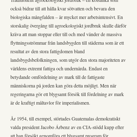
också bidrar till att hålla kvar sötvatten och bevara den
biologiska mångfalden – är mycket mer arbetsintensivt. En
storskalig övergång till agroekologiskt jordbruk skulle därför
kräva att man stoppar eller till och med vänder de massiva
flyttningsströmmar från landsbygden till städerna som är ett
resultat av den stora fattigdomen bland
landsbygdsbefolkningen, som utgör den stora majoriteten av
världens extremt fattiga och undernärda. Endast en
betydande omfördelning av mark till de fattigaste
människorna på jorden kan göra detta möjligt. Men när
regeringarna gör ett blygsamt försök till fördelning av mark
är de kraftigt måltavlor för imperialismen.
År 1954, till exempel, störtades Guatemalas demokratiskt
valda president Jacobo Árbenz av en CIA-stödd kupp efter
att han försökt genomföra ett blygsamt program för