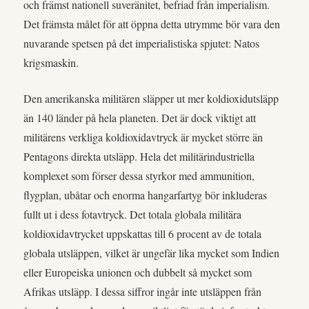
och främst nationell suveränitet, befriad från imperialism.
Det främsta målet för att öppna detta utrymme bör vara den
nuvarande spetsen på det imperialistiska spjutet: Natos
krigsmaskin.
Den amerikanska militären släpper ut mer koldioxidutsläpp
än 140 länder på hela planeten. Det är dock viktigt att
militärens verkliga koldioxidavtryck är mycket större än
Pentagons direkta utsläpp. Hela det militärindustriella
komplexet som förser dessa styrkor med ammunition,
flygplan, ubåtar och enorma hangarfartyg bör inkluderas
fullt ut i dess fotavtryck. Det totala globala militära
koldioxidavtrycket uppskattas till 6 procent av de totala
globala utsläppen, vilket är ungefär lika mycket som Indien
eller Europeiska unionen och dubbelt så mycket som
Afrikas utsläpp. I dessa siffror ingår inte utsläppen från