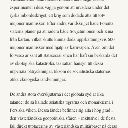
experimentet i dess vagga genom att invadera under det
ryska inbördeskriget, ett krig som dödade åtta till tolv
miljoner människor. Efter andra världskriget hade Förenta
staterna planer på att radera både Sovjetunionen och Kina
från kartan, vilket skulle kunna döda uppskattningsvis 600
miljoner människor med hjälp av kärnvapen. Även om det
förvisso är sant att statssocialismen har haft sin beskärda del
av ekologiska katastrofer, tas sällan hänsyn till dessa
imperiala påtryckningar, liksom de socialistiska staternas
olika ekologiska landvinningar.
De andra stora överskjutarna i det globala syd är lika
talande: de så kallade asiatiska tigrarna och monarkierna i
Persiska viken. Dessa länder befinner sig alla i hög grad i
den västerländska geopolitiska sfären – inklusive i de flesta
fall direkt utplacering av västerländska militärbaser på deras