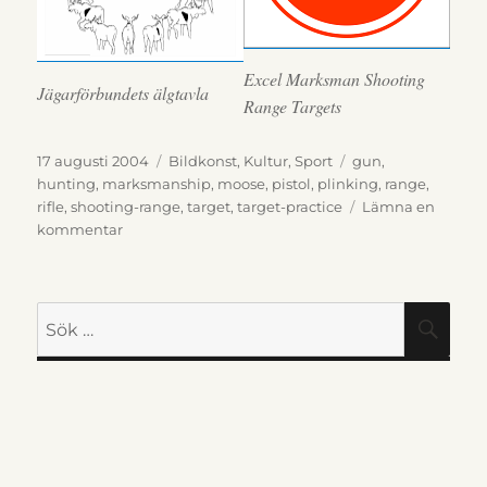
Excel Marksman Shooting
Jägarförbundets älgtavla
Range Targets
Publicerat
Kategorier
Etiketter
17 augusti 2004
Bildkonst
,
Kultur
,
Sport
gun
,
den
hunting
,
marksmanship
,
moose
,
pistol
,
plinking
,
range
,
rifle
,
shooting-range
,
target
,
target-practice
Lämna en
till
kommentar
Måltavlor
för
skjutbanan
Sök
SÖK
efter: