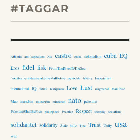
#TAGGAR
castro
cuba
EQ
colonialism
Affectio
anti-capitalism
Ata
china
fidel
fisk
Eros
FromTheRiverToTheSea
fromtherivertotheseapalestineshallbefree
genocide
history
Imperialism
Lust
Love
IQ
international
israel
Katipunan
magmahal
Manifesto
nato
Mao
marxism
palestine
militarism
mindanao
Respect
PalestineShallBeFree
philippines
Practice
shooting
socialism
usa
solidaritet
Trust
solidarity
tale
State
Unity
Tina
war