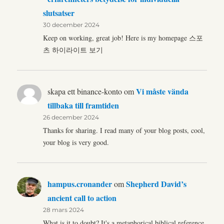
slutsatser
30 december 2024
Keep on working, great job! Here is my homepage 스포
츠 하이라이트 보기
Vi måste vända
skapa ett binance-konto
om
tillbaka till framtiden
26 december 2024
Thanks for sharing. I read many of your blog posts, cool,
your blog is very good.
hampus.cronander
Shepherd David’s
om
ancient call to action
28 mars 2024
What is it to doubt? It's a metaphorical biblical reference