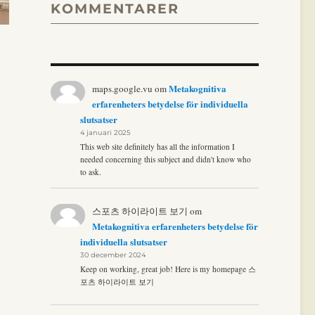
KOMMENTARER
Metakognitiva
maps.google.vu
om
erfarenheters betydelse för individuella
slutsatser
4 januari 2025
This web site definitely has all the information I
needed concerning this subject and didn't know who
to ask.
스포츠 하이라이트 보기
om
Metakognitiva erfarenheters betydelse för
individuella slutsatser
30 december 2024
Keep on working, great job! Here is my homepage 스
포츠 하이라이트 보기