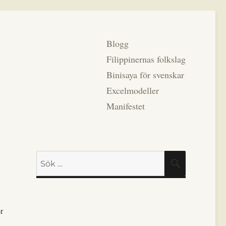
Blogg
Filippinernas folkslag
Binisaya för svenskar
Excelmodeller
Manifestet
Sök
SÖK
efter:
r