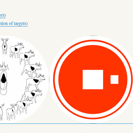
et)
ion of targets)