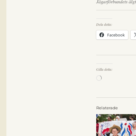
Jägarförbundets älg
Dela detta:
Facebook
Gilla detta:
Laddar
in
…
Relaterade