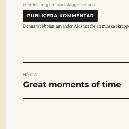
Meddela mig om nya inlägg via e-post.
Denna webbplats använder Akismet för att minska skräpp
INLÄGGSNAVIGERI
NÄSTA
Great moments of time
Nästa
inlägg: