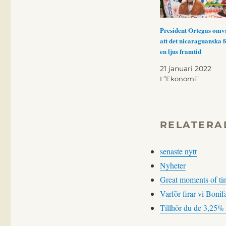
President Ortegas omva
att det nicaraguanska f
en ljus framtid
21 januari 2022
I ”Ekonomi”
RELATERA
senaste nytt
Nyheter
Great moments of ti
Varför firar vi Boni
Tillhör du de 3,25% 