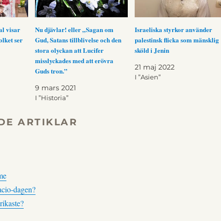
l visar
Nu djävlar! eller „Sagan om
Israeliska styrkor använder
olket ser
Gud, Satans tillblivelse och den
palestinsk flicka som mänsklig
stora olyckan att Lucifer
sköld i Jenin
misslyckades med att erövra
21 maj 2022
Guds tron.”
I ”Asien”
9 mars 2021
I ”Historia”
DE ARTIKLAR
me
facio-dagen?
rikaste?