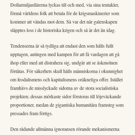
Dollarmiljardärerna lyckas till och med, via sina tentakler,
förmå världens folk att betala för de krigsmaskinerier som
kommer att vändas mot dem. Så var det när galenskapen
släpptes loss i de historiska krigen och så är det än idag.
Tendenserna är så tydliga att endast den som hålls fullt
upptagen, antingen med kampen för att få vardagen att gå
ihop eller med att distrahera sig, undgår att se åskmolnen
förtätas. För säkerhets skull hålls människorna i okunnighet
om feodalismens och kapitalismens oräkneliga offer. Istället
framhävs de misslyckade sidorna av de stora socialistiska
projekten; dessas mörkaste sidor förstoras till löjeväckande
proportioner, medan de gigantiska humanitära framsteg som
pressades fram förtigs.
Den rådande allmänna ignoransen rörande mekanismerna