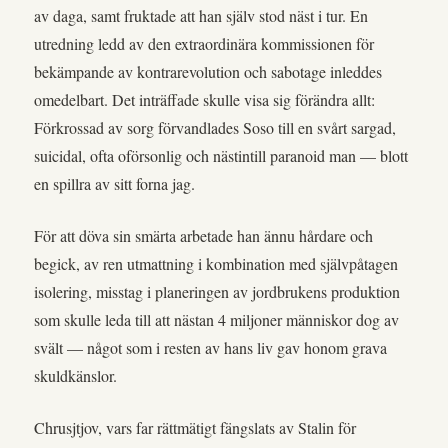
av daga, samt fruktade att han själv stod näst i tur. En
utredning ledd av den extraordinära kommissionen för
bekämpande av kontrarevolution och sabotage inleddes
omedelbart. Det inträffade skulle visa sig förändra allt:
Förkrossad av sorg förvandlades Soso till en svårt sargad,
suicidal, ofta oförsonlig och nästintill paranoid man — blott
en spillra av sitt forna jag.
För att döva sin smärta arbetade han ännu hårdare och
begick, av ren utmattning i kombination med självpåtagen
isolering, misstag i planeringen av jordbrukens produktion
som skulle leda till att nästan 4 miljoner människor dog av
svält — något som i resten av hans liv gav honom grava
skuldkänslor.
Chrusjtjov, vars far rättmätigt fängslats av Stalin för