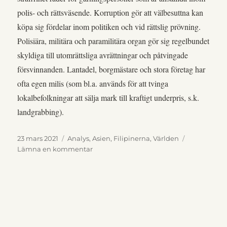
polis- och rättsväsende. Korruption gör att välbesuttna kan
köpa sig fördelar inom politiken och vid rättslig prövning.
Polisiära, militära och paramilitära organ gör sig regelbundet
skyldiga till utomrättsliga avrättningar och påtvingade
försvinnanden. Lantadel, borgmästare och stora företag har
ofta egen milis (som bl.a. används för att tvinga
lokalbefolkningar att sälja mark till kraftigt underpris, s.k.
landgrabbing).
Publicerat
Kategorier
23 mars 2021
Analys
,
Asien
,
Filipinerna
,
Världen
den
till
Lämna en kommentar
Kort
om
den
människorättsliga
situationen
i
Republiken