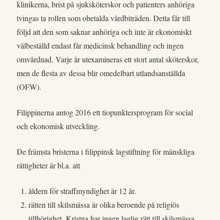
klinikerna, brist på sjuksköterskor och patienters anhöriga
tvingas ta rollen som obetalda vårdbiträden. Detta får till
följd att den som saknar anhöriga och inte är ekonomiskt
välbeställd endast får medicinsk behandling och ingen
omvårdnad. Varje år utexamineras ett stort antal sköterskor,
men de flesta av dessa blir omedelbart utlandsanställda
(OFW).
Filippinerna antog 2016 ett tiopunktersprogram för social
och ekonomisk utveckling.
De främsta bristerna i filippinsk lagstiftning för mänskliga
rättigheter är bl.a. att
åldern för straffmyndighet är 12 år.
rätten till skilsmässa är olika beroende på religiös
tillhörighet. Kristna har ingen laglig rätt till skilsmässa