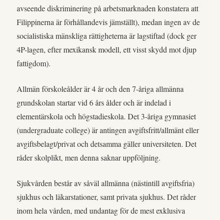
avseende diskriminering på arbetsmarknaden konstatera att
Filippinerna är förhållandevis jämställt), medan ingen av de
socialistiska mänskliga rättigheterna är lagstiftad (dock ger
4P-lagen, efter mexikansk modell, ett visst skydd mot djup
fattigdom).
Allmän förskoleålder är 4 år och den 7-åriga allmänna
grundskolan startar vid 6 års ålder och är indelad i
elementärskola och högstadieskola. Det 3-åriga gymnasiet
(undergraduate college) är antingen avgiftsfritt/allmänt eller
avgiftsbelagt/privat och detsamma gäller universiteten. Det
råder skolplikt, men denna saknar uppföljning.
Sjukvården består av såväl allmänna (nästintill avgiftsfria)
sjukhus och läkarstationer, samt privata sjukhus. Det råder
inom hela vården, med undantag för de mest exklusiva