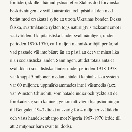
förräderi, skulle i hämndlystnad efter Stalins död förvanska
beskrivningen av svältkatastrofen och påstå att den med
berått mod orsakats i syfte att utrota Ukrainas bönder. Dessa
falska, svartmålande rykten togs naturligtvis tacksamt emot i
västvärlden. I kapitalistiska länder svalt nämligen, under
perioden 1870-1970, ca 1 miljon människor ihjäl per år, så
vad passade väl inte bättre än att påstå att det var minst lika
illa i socialistiska länder. Sanningen, att det totala antalet
svältdöda i socialistiska länder under perioden 1918-1978
var knappt 5 miljoner, medan antalet i kapitalistiska system
var 60 miljoner, uppmärksammades inte i västmedia (t.ex.
var Winston Churchill, som hatade indier och tyckte att de
förökade sig som kaniner, genom att vägra hjälpsändningar
till Bengalen 1943 direkt ansvarig för 4 miljoner svältdöda,
och västs handelsembargo mot Nigeria 1967-1970 ledde till
att 2 miljoner barn svalt till döds).