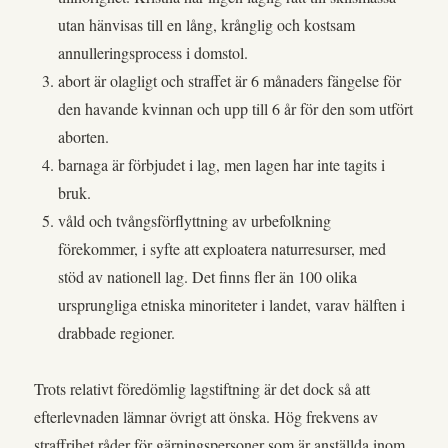
utan hänvisas till en lång, krånglig och kostsam
annulleringsprocess i domstol.
abort är olagligt och straffet är 6 månaders fängelse för
den havande kvinnan och upp till 6 år för den som utfört
aborten.
barnaga är förbjudet i lag, men lagen har inte tagits i
bruk.
våld och tvångsförflyttning av urbefolkning
förekommer, i syfte att exploatera naturresurser, med
stöd av nationell lag. Det finns fler än 100 olika
ursprungliga etniska minoriteter i landet, varav hälften i
drabbade regioner.
Trots relativt föredömlig lagstiftning är det dock så att
efterlevnaden lämnar övrigt att önska. Hög frekvens av
straffrihet råder för gärningspersoner som är anställda inom