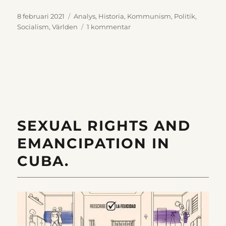
Publicerat
Kategorier
8 februari 2021
Analys
,
Historia
,
Kommunism
,
Politik
,
den
till
Socialism
,
Världen
1 kommentar
En
mer
nyanserad
bild
av
Josef
Stalin
och
SEXUAL RIGHTS AND
svältkatastrofen
i
EMANCIPATION IN
Ukraina
1932-
CUBA.
33