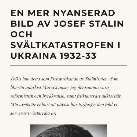
Filippinerna
EN MER NYANSERAD
(Ang
Republika
BILD AV JOSEF STALIN
ng
Pilipinas)
OCH
SVÄLTKATASTROFEN I
UKRAINA 1932-33
Tolka inte detta som förespråkande av Stalinismen. Som
libertin anarkist-Marxist anser jag densamma vara
reformistisk och byråkratisk, samt fruktansvärt auktoritär.
Min avsikt är enbart att påvisa hur förljugen den bild vi
serveras i västmedia är.