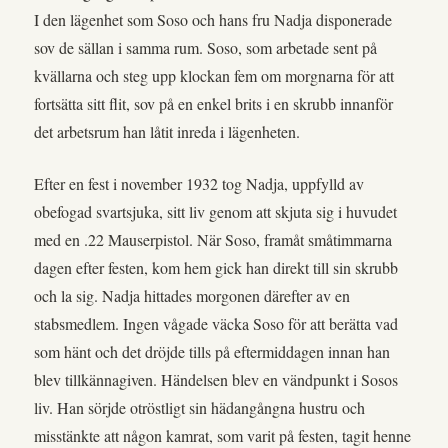
I den lägenhet som Soso och hans fru Nadja disponerade
sov de sällan i samma rum. Soso, som arbetade sent på
kvällarna och steg upp klockan fem om morgnarna för att
fortsätta sitt flit, sov på en enkel brits i en skrubb innanför
det arbetsrum han låtit inreda i lägenheten.
Efter en fest i november 1932 tog Nadja, uppfylld av
obefogad svartsjuka, sitt liv genom att skjuta sig i huvudet
med en .22 Mauserpistol. När Soso, framåt småtimmarna
dagen efter festen, kom hem gick han direkt till sin skrubb
och la sig. Nadja hittades morgonen därefter av en
stabsmedlem. Ingen vågade väcka Soso för att berätta vad
som hänt och det dröjde tills på eftermiddagen innan han
blev tillkännagiven. Händelsen blev en vändpunkt i Sosos
liv. Han sörjde otröstligt sin hädangångna hustru och
misstänkte att någon kamrat, som varit på festen, tagit henne