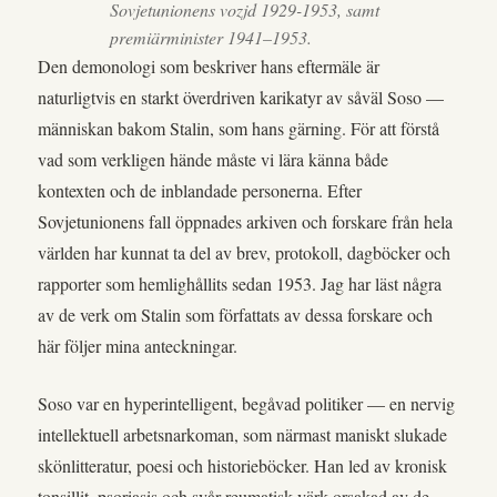
Sovjetunionens vozjd 1929-1953, samt
premiärminister 1941–1953.
Den demonologi som beskriver hans eftermäle är
naturligtvis en starkt överdriven karikatyr av såväl Soso —
människan bakom Stalin, som hans gärning. För att förstå
vad som verkligen hände måste vi lära känna både
kontexten och de inblandade personerna. Efter
Sovjetunionens fall öppnades arkiven och forskare från hela
världen har kunnat ta del av brev, protokoll, dagböcker och
rapporter som hemlighållits sedan 1953. Jag har läst några
av de verk om Stalin som författats av dessa forskare och
här följer mina anteckningar.
Soso var en hyperintelligent, begåvad politiker — en nervig
intellektuell arbetsnarkoman, som närmast maniskt slukade
skönlitteratur, poesi och historieböcker. Han led av kronisk
tonsillit, psoriasis och svår reumatisk värk orsakad av de