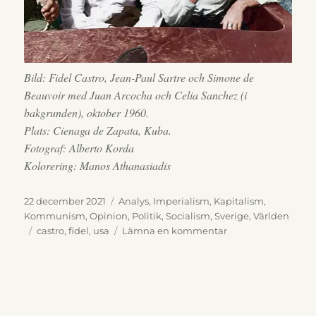
Bild: Fidel Castro, Jean-Paul Sartre och Simone de
Beauvoir med Juan Arcocha och Celia Sanchez (i
bakgrunden), oktober 1960.
Plats: Cienaga de Zapata, Kuba.
Fotograf: Alberto Korda
Kolorering: Manos Athanasiadis
Publicerat
Kategorier
22 december 2021
Analys
,
Imperialism
,
Kapitalism
,
den
Kommunism
,
Opinion
,
Politik
,
Socialism
,
Sverige
,
Världen
Etiketter
till
castro
,
fidel
,
usa
Lämna en kommentar
Står
Europa
på
randen
till