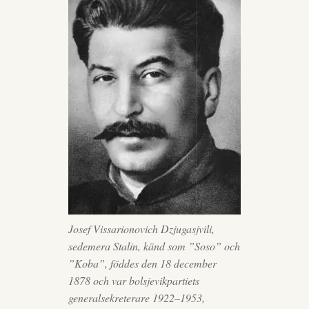
Josef Vissarionovich Dzjugasjvili,
sedemera Stalin, känd som ”Soso” och
”Koba”, föddes den 18 december
1878 och var bolsjevikpartiets
generalsekreterare 1922–1953,