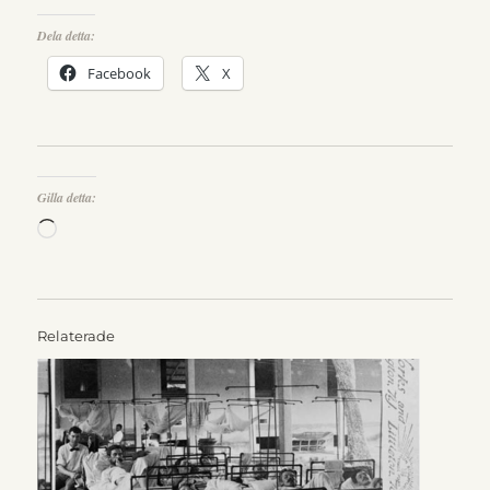
Dela detta:
Facebook
X
Gilla detta:
Laddar
in
…
Relaterade