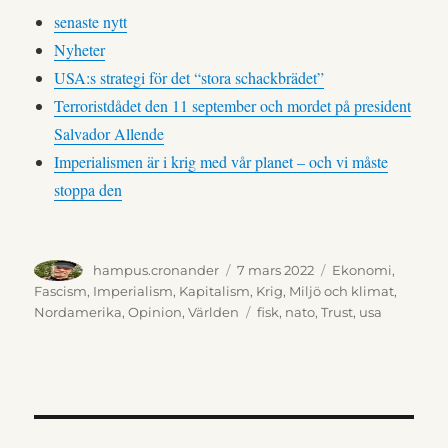
senaste nytt
Nyheter
USA:s strategi för det “stora schackbrädet”
Terroristdådet den 11 september och mordet på president
Salvador Allende
Imperialismen är i krig med vår planet – och vi måste
stoppa den
Författare
Publicerat
Kategorier
hampus.cronander
7 mars 2022
Ekonomi
,
den
Fascism
,
Imperialism
,
Kapitalism
,
Krig
,
Miljö och klimat
,
Etiketter
Nordamerika
,
Opinion
,
Världen
fisk
,
nato
,
Trust
,
usa