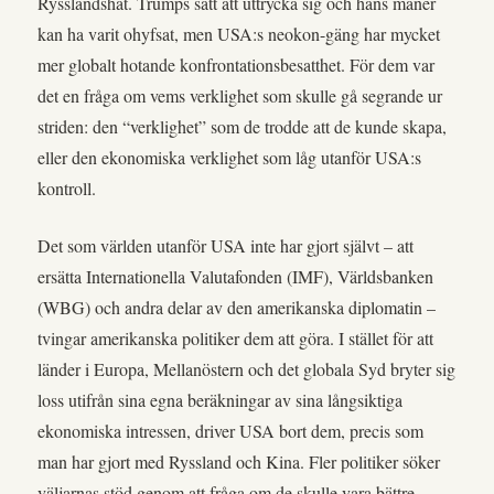
Rysslandshat. Trumps sätt att uttrycka sig och hans manér
kan ha varit ohyfsat, men USA:s neokon-gäng har mycket
mer globalt hotande konfrontationsbesatthet. För dem var
det en fråga om vems verklighet som skulle gå segrande ur
striden: den “verklighet” som de trodde att de kunde skapa,
eller den ekonomiska verklighet som låg utanför USA:s
kontroll.
Det som världen utanför USA inte har gjort självt – att
ersätta Internationella Valutafonden (IMF), Världsbanken
(WBG) och andra delar av den amerikanska diplomatin –
tvingar amerikanska politiker dem att göra. I stället för att
länder i Europa, Mellanöstern och det globala Syd bryter sig
loss utifrån sina egna beräkningar av sina långsiktiga
ekonomiska intressen, driver USA bort dem, precis som
man har gjort med Ryssland och Kina. Fler politiker söker
väljarnas stöd genom att fråga om de skulle vara bättre