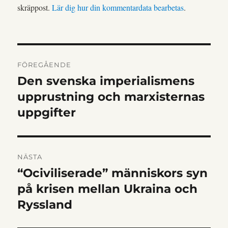
skräppost.
Lär dig hur din kommentardata bearbetas
.
INLÄGGSNAVIGERIN
FÖREGÅENDE
Den svenska imperialismens
Föregående
inlägg:
upprustning och marxisternas
uppgifter
NÄSTA
“Ociviliserade” människors syn
Nästa
inlägg:
på krisen mellan Ukraina och
Ryssland