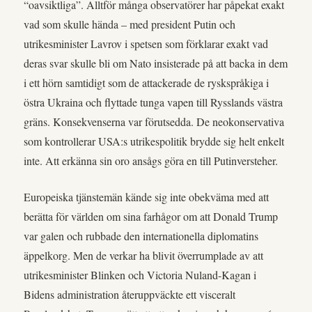
“oavsiktliga”. Alltför många observatörer har påpekat exakt
vad som skulle hända – med president Putin och
utrikesminister Lavrov i spetsen som förklarar exakt vad
deras svar skulle bli om Nato insisterade på att backa in dem
i ett hörn samtidigt som de attackerade de ryskspråkiga i
östra Ukraina och flyttade tunga vapen till Rysslands västra
gräns. Konsekvenserna var förutsedda. De neokonservativa
som kontrollerar USA:s utrikespolitik brydde sig helt enkelt
inte. Att erkänna sin oro ansågs göra en till Putinversteher.
Europeiska tjänstemän kände sig inte obekväma med att
berätta för världen om sina farhågor om att Donald Trump
var galen och rubbade den internationella diplomatins
äppelkorg. Men de verkar ha blivit överrumplade av att
utrikesminister Blinken och Victoria Nuland-Kagan i
Bidens administration återuppväckte ett visceralt