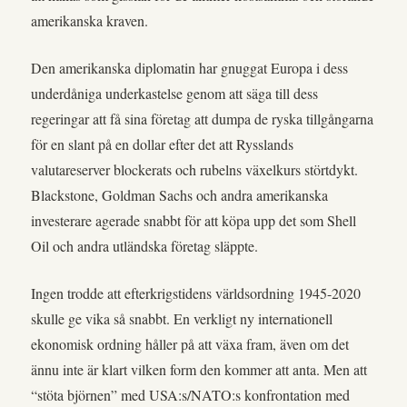
amerikanska kraven.
Den amerikanska diplomatin har gnuggat Europa i dess
underdåniga underkastelse genom att säga till dess
regeringar att få sina företag att dumpa de ryska tillgångarna
för en slant på en dollar efter det att Rysslands
valutareserver blockerats och rubelns växelkurs störtdykt.
Blackstone, Goldman Sachs och andra amerikanska
investerare agerade snabbt för att köpa upp det som Shell
Oil och andra utländska företag släppte.
Ingen trodde att efterkrigstidens världsordning 1945-2020
skulle ge vika så snabbt. En verkligt ny internationell
ekonomisk ordning håller på att växa fram, även om det
ännu inte är klart vilken form den kommer att anta. Men att
“stöta björnen” med USA:s/NATO:s konfrontation med