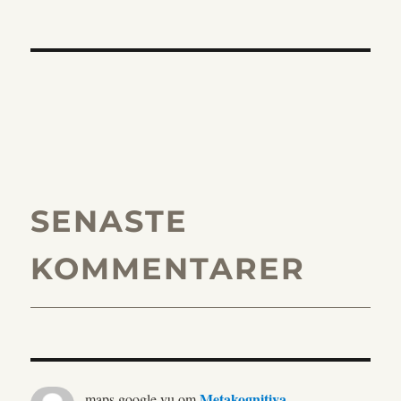
SENASTE
KOMMENTARER
Metakognitiva
maps.google.vu
om