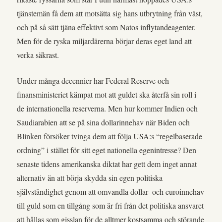
tjänstemän få dem att motsätta sig hans utbrytning från väst,
och på så sätt tjäna effektivt som Natos inflytandeagenter.
Men för de ryska miljardärerna börjar deras eget land att
verka säkrast.
Under många decennier har Federal Reserve och
finansministeriet kämpat mot att guldet ska återfå sin roll i
de internationella reserverna. Men hur kommer Indien och
Saudiarabien att se på sina dollarinnehav när Biden och
Blinken försöker tvinga dem att följa USA:s “regelbaserade
ordning” i stället för sitt eget nationella egenintresse? Den
senaste tidens amerikanska diktat har gett dem inget annat
alternativ än att börja skydda sin egen politiska
självständighet genom att omvandla dollar- och euroinnehav
till guld som en tillgång som är fri från det politiska ansvaret
att hållas som gisslan för de alltmer kostsamma och störande