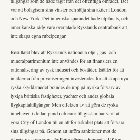
tillgångar som de hade tagit från det offentliga området. Det
var att bolagisera sina vinster och sälja sina aktier i London
och New York. Det inhemska sparandet hade utplånats, och
amerikanska rådgivare övertalade Rysslands centralbank att
inte skapa egna rubelpengar.
Resultatet blev att Rysslands nationella olje-, gas- och
mineralpatrimonium inte användes för att finansiera en
rationalisering av rysk industri och bostäder. Istället för att
intäkterna från privatiseringen investerades för att skapa nya
ryska skyddsmedel brändes de upp på nyrika förvärv av
lyxiga brittiska fastigheter, yachter och andra globala
flygkapitaltillgångar. Men effekten av att göra de ryska
innehaven i dollar, pund och euro till gisslan har varit att
göra City of London till en alltför riskabel plats att förvara
sina tillgångar på. Genom att införa sanktioner mot de
rikaste ryssarna som står Putin närmast hoppades USA:s