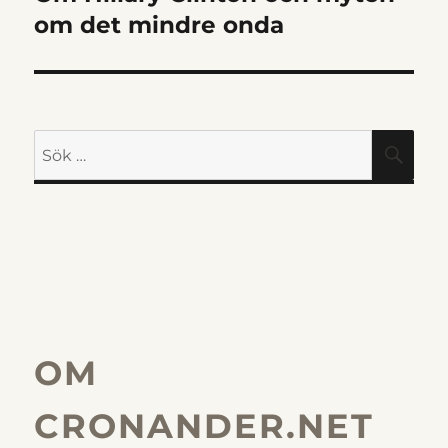
inlägg:
om det mindre onda
Sök
SÖK
efter:
OM
CRONANDER.NET