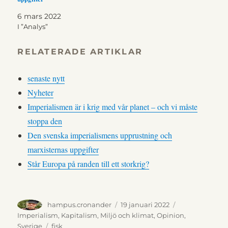
6 mars 2022
I ”Analys”
RELATERADE ARTIKLAR
senaste nytt
Nyheter
Imperialismen är i krig med vår planet – och vi måste
stoppa den
Den svenska imperialismens upprustning och
marxisternas uppgifter
Står Europa på randen till ett storkrig?
Författare
Publicerat
Kategorier
hampus.cronander
19 januari 2022
den
Imperialism
,
Kapitalism
,
Miljö och klimat
,
Opinion
,
Etiketter
Sverige
fisk