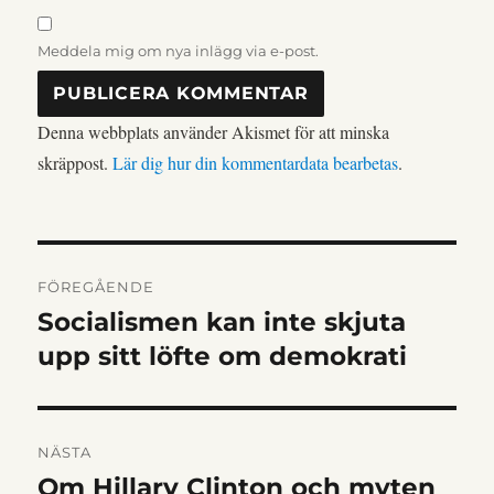
Meddela mig om nya inlägg via e-post.
Denna webbplats använder Akismet för att minska
skräppost.
Lär dig hur din kommentardata bearbetas
.
INLÄGGSNAVIGERIN
FÖREGÅENDE
Socialismen kan inte skjuta
Föregående
inlägg:
upp sitt löfte om demokrati
NÄSTA
Om Hillary Clinton och myten
Nästa