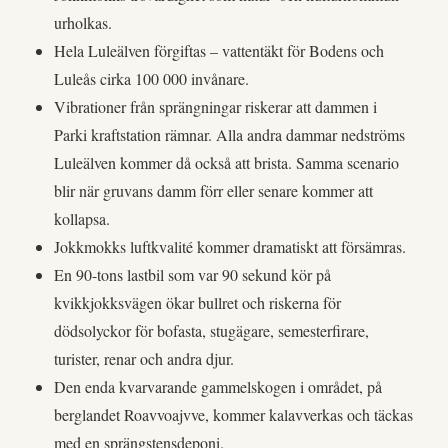
urholkas.
Hela Luleälven förgiftas – vattentäkt för Bodens och
Luleås cirka 100 000 invånare.
Vibrationer från sprängningar riskerar att dammen i
Parki kraftstation rämnar. Alla andra dammar nedströms
Luleälven kommer då också att brista. Samma scenario
blir när gruvans damm förr eller senare kommer att
kollapsa.
Jokkmokks luftkvalité kommer dramatiskt att försämras.
En 90-tons lastbil som var 90 sekund kör på
kvikkjokksvägen ökar bullret och riskerna för
dödsolyckor för bofasta, stugägare, semesterfirare,
turister, renar och andra djur.
Den enda kvarvarande gammelskogen i området, på
berglandet Roavvoajvve, kommer kalavverkas och täckas
med en sprängstensdeponi.