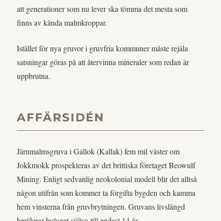
att generationer som nu lever ska tömma det mesta som
finns av kända malmkroppar.
Istället för nya gruvor i gruvfria kommuner måste rejäla
satsningar göras på att återvinna mineraler som redan är
uppbrutna.
AFFÄRSIDÉN
Järnmalmsgruva i Gállok (Kallak) fem mil väster om
Jokkmokk prospekteras av det brittiska företaget Beowulf
Mining. Enligt sedvanlig neokolonial modell blir det alltså
någon utifrån som kommer ta förgifta bygden och kamma
hem vinsterna från gruvbrytningen. Gruvans livslängd
beräknar bolaget själva till endast 14 år.