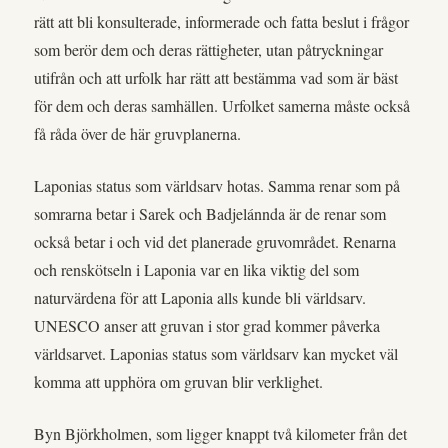
rätt att bli konsulterade, informerade och fatta beslut i frågor
som berör dem och deras rättigheter, utan påtryckningar
utifrån och att urfolk har rätt att bestämma vad som är bäst
för dem och deras samhällen. Urfolket samerna måste också
få råda över de här gruvplanerna.
Laponias status som världsarv hotas. Samma renar som på
somrarna betar i Sarek och Badjelánnda är de renar som
också betar i och vid det planerade gruvområdet. Renarna
och renskötseln i Laponia var en lika viktig del som
naturvärdena för att Laponia alls kunde bli världsarv.
UNESCO anser att gruvan i stor grad kommer påverka
världsarvet. Laponias status som världsarv kan mycket väl
komma att upphöra om gruvan blir verklighet.
Byn Björkholmen, som ligger knappt två kilometer från det