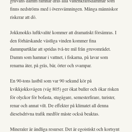
gruvans damm rämnar dras alla vattenkraftsdammar som
finns nedströms med i översvämningen. Många människor
riskerar att dö.
Jokkmokks luftkvalité kommer att dramatiskt försämras. I
den förhärskande västliga vinden kommer fina
dammpartiklar att spridas två-tre mil från gruvområdet.
Damm som hamnar i vattnet, i fiskarna, på lavar som
renarna äter, på gräs, bär, örter och svampar.
En 90-tons lastbil som var 90 sekund kör på
kvikkjokksvägen (väg 805) ger ökat buller och ökar risken
för olyckor för bofasta, stugägare, semesterfirare, turister,
renar och annat vilt. De effekter på klimatet all denna
dieselsdrivna trafik medför måste också beaktas.
Mineraler är ändliga resurser. Det är egoistiskt och kortsynt