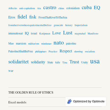
castro
cuba
EQ
colonialism
Affectio
anti-capitalism
Ata
china
fidel
fisk
Eros
FromTheRiverToTheSea
fromtherivertotheseapalestineshallbefree
genocide
history
Imperialism
Lust
Love
IQ
international
israel
Katipunan
magmahal
Manifesto
nato
Mao
marxism
palestine
militarism
mindanao
Respect
PalestineShallBeFree
philippines
Practice
shooting
socialism
usa
solidaritet
Trust
solidarity
tale
State
Unity
Tina
war
THE GOLDEN RULE OF ETHICS
Optimized by Optimole
Excel models