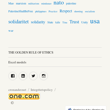
nato
Mao
marxism
palestine
militarism
mindanao
Respect
PalestineShallBeFree
philippines
Practice
shooting
socialism
usa
solidaritet
Trust
solidarity
tale
State
Unity
Tina
war
THE GOLDEN RULE OF ETHICS
Excel models
Facebook
LinkedIn
Twitter
Instagram
cronander.net
Integritetspolicy
©