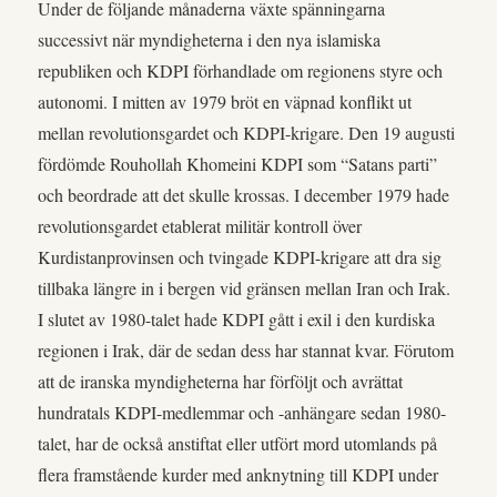
Under de följande månaderna växte spänningarna
successivt när myndigheterna i den nya islamiska
republiken och KDPI förhandlade om regionens styre och
autonomi. I mitten av 1979 bröt en väpnad konflikt ut
mellan revolutionsgardet och KDPI-krigare. Den 19 augusti
fördömde Rouhollah Khomeini KDPI som “Satans parti”
och beordrade att det skulle krossas. I december 1979 hade
revolutionsgardet etablerat militär kontroll över
Kurdistanprovinsen och tvingade KDPI-krigare att dra sig
tillbaka längre in i bergen vid gränsen mellan Iran och Irak.
I slutet av 1980-talet hade KDPI gått i exil i den kurdiska
regionen i Irak, där de sedan dess har stannat kvar. Förutom
att de iranska myndigheterna har förföljt och avrättat
hundratals KDPI-medlemmar och -anhängare sedan 1980-
talet, har de också anstiftat eller utfört mord utomlands på
flera framstående kurder med anknytning till KDPI under