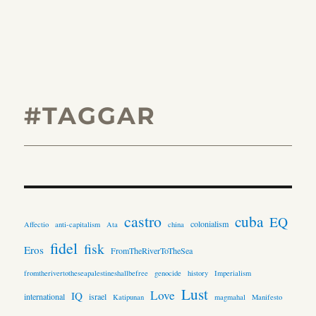
#TAGGAR
castro
cuba
EQ
colonialism
Affectio
anti-capitalism
Ata
china
fidel
fisk
Eros
FromTheRiverToTheSea
fromtherivertotheseapalestineshallbefree
genocide
history
Imperialism
Lust
Love
IQ
international
israel
Katipunan
magmahal
Manifesto