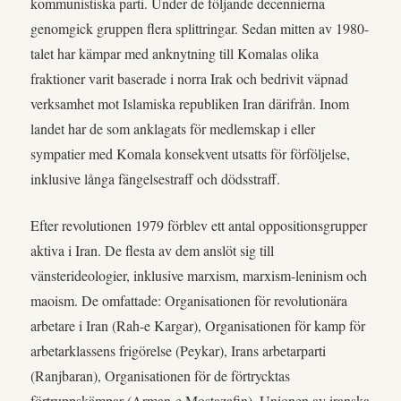
kommunistiska parti. Under de följande decennierna
genomgick gruppen flera splittringar. Sedan mitten av 1980-
talet har kämpar med anknytning till Komalas olika
fraktioner varit baserade i norra Irak och bedrivit väpnad
verksamhet mot Islamiska republiken Iran därifrån. Inom
landet har de som anklagats för medlemskap i eller
sympatier med Komala konsekvent utsatts för förföljelse,
inklusive långa fängelsestraff och dödsstraff.
Efter revolutionen 1979 förblev ett antal oppositionsgrupper
aktiva i Iran. De flesta av dem anslöt sig till
vänsterideologier, inklusive marxism, marxism-leninism och
maoism. De omfattade: Organisationen för revolutionära
arbetare i Iran (Rah-e Kargar), Organisationen för kamp för
arbetarklassens frigörelse (Peykar), Irans arbetarparti
(Ranjbaran), Organisationen för de förtrycktas
förtruppskämpar (Arman-e Mostazafin), Unionen av iranska