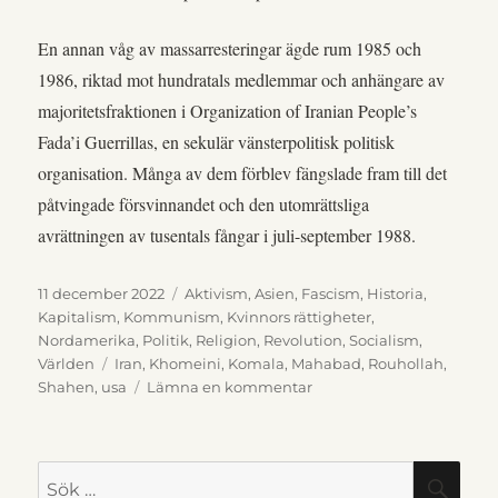
En annan våg av massarresteringar ägde rum 1985 och
1986, riktad mot hundratals medlemmar och anhängare av
majoritetsfraktionen i Organization of Iranian People’s
Fada’i Guerrillas, en sekulär vänsterpolitisk politisk
organisation. Många av dem förblev fängslade fram till det
påtvingade försvinnandet och den utomrättsliga
avrättningen av tusentals fångar i juli-september 1988.
Publicerat
Kategorier
11 december 2022
Aktivism
,
Asien
,
Fascism
,
Historia
,
den
Kapitalism
,
Kommunism
,
Kvinnors rättigheter
,
Nordamerika
,
Politik
,
Religion
,
Revolution
,
Socialism
,
Etiketter
Världen
Iran
,
Khomeini
,
Komala
,
Mahabad
,
Rouhollah
,
till
Shahen
,
usa
Lämna en kommentar
Det
iranska
folkets
Sök
SÖK
kamp