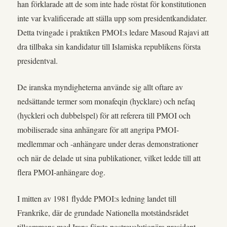
han förklarade att de som inte hade röstat för konstitutionen
inte var kvalificerade att ställa upp som presidentkandidater.
Detta tvingade i praktiken PMOI:s ledare Masoud Rajavi att
dra tillbaka sin kandidatur till Islamiska republikens första
presidentval.
De iranska myndigheterna använde sig allt oftare av
nedsättande termer som monafeqin (hycklare) och nefaq
(hyckleri och dubbelspel) för att referera till PMOI och
mobiliserade sina anhängare för att angripa PMOI-
medlemmar och -anhängare under deras demonstrationer
och när de delade ut sina publikationer, vilket ledde till att
flera PMOI-anhängare dog.
I mitten av 1981 flydde PMOI:s ledning landet till
Frankrike, där de grundade Nationella motståndsrådet
tillsammans med Irans första postrevolutionära president,