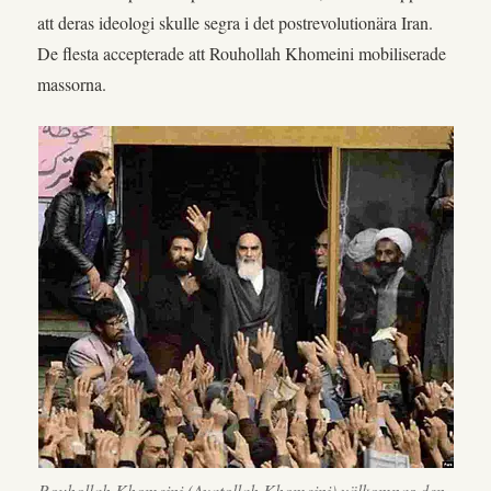
att deras ideologi skulle segra i det postrevolutionära Iran.
De flesta accepterade att Rouhollah Khomeini mobiliserade
massorna.
Rouhollah Khomeini (Ayatollah Khomeini) välkomnas den