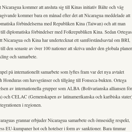
 Nicaragua kommer att ansluta sig till Kinas initiativ Bälte och väg
nagivande kommer bara en månad efter det att Nicaragua meddelade att
lomatiska förbindelserna med Republiken Kina (Taiwan) och att man
 till diplomatiska förbindelser med Folkrepubliken Kina. Sedan Ortegas
s att Nicaragua och Kina har undertecknat ett samförståndsavtal om BRI,
till den senaste av över 100 nationer att skriva under den globala plane
kling och samarbete.
mpel på internationellt samarbete som lyftes fram var det nya avtalet
h Honduras om havsgränser och tillgång till Fonseca-bukten. Ortega
lsen av internationella grupper som ALBA (Bolivarianska alliansen för
ka) och CELAC (Gemenskapen av latinamerikanska och karibiska stater
tegrationen i regionen.
raguas grannar erbjuder Nicaragua samarbete och ömsesidig respekt,
ss EU-kumpaner hot och hotelser i form av sanktioner. Bara timmar