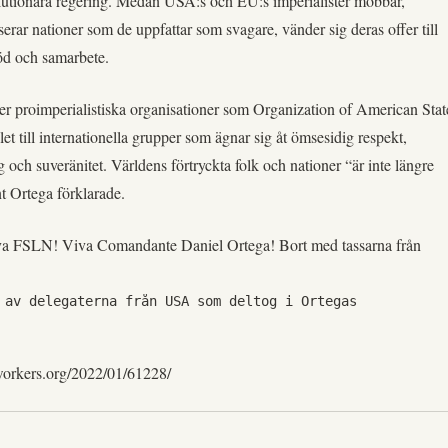
tionära regering. Medan USA:s och EU:s imperialister mobbar,
serar nationer som de uppfattar som svagare, vänder sig deras offer till
töd och samarbete.
rger proimperialistiska organisationer som Organization of American Stat
llet till internationella grupper som ägnar sig åt ömsesidig respekt,
 och suveränitet. Världens förtryckta folk och nationer “är inte längre
t Ortega förklarade.
va FSLN! Viva Comandante Daniel Ortega! Bort med tassarna från
 av delegaterna från USA som deltog i Ortegas 
workers.org/2022/01/61228/