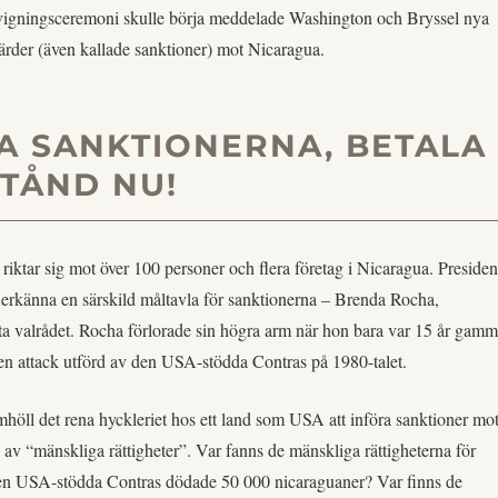
igningsceremoni skulle börja meddelade Washington och Bryssel nya
gärder (även kallade sanktioner) mot Nicaragua.
A SANKTIONERNA, BETALA
TÅND NU!
riktar sig mot över 100 personer och flera företag i Nicaragua. Presiden
tt erkänna en särskild måltavla för sanktionerna – Brenda Rocha,
a valrådet. Rocha förlorade sin högra arm när hon bara var 15 år gamm
i en attack utförd av den USA-stödda Contras på 1980-talet.
mhöll det rena hyckleriet hos ett land som USA att införa sanktioner mo
 av “mänskliga rättigheter”. Var fanns de mänskliga rättigheterna för
n USA-stödda Contras dödade 50 000 nicaraguaner? Var finns de