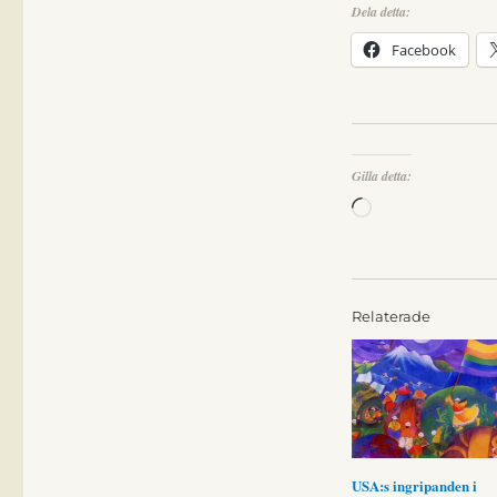
Dela detta:
Facebook
Gilla detta:
Laddar
in
…
Relaterade
USA:s ingripanden i