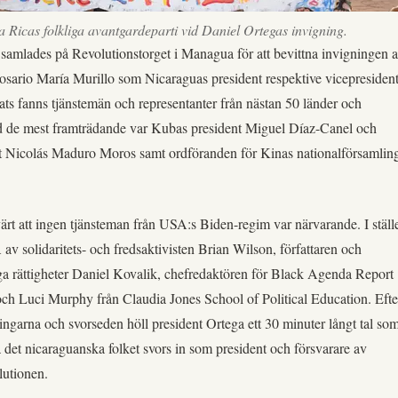
Ricas folkliga avantgardeparti vid Daniel Ortegas invigning.
samlades på Revolutionstorget i Managua för att bevittna invigningen 
sario María Murillo som Nicaraguas president respektive vicepresiden
lats fanns tjänstemän och representanter från nästan 50 länder och
nd de mest framträdande var Kubas president Miguel Díaz-Canel och
t Nicolás Maduro Moros samt ordföranden för Kinas nationalförsamlin
rt att ingen tjänsteman från USA:s Biden-regim var närvarande. I ställ
av solidaritets- och fredsaktivisten Brian Wilson, författaren och
ga rättigheter Daniel Kovalik, chefredaktören för Black Agenda Report
ch Luci Murphy från Claudia Jones School of Political Education. Efte
lingarna och svorseden höll president Ortega ett 30 minuter långt tal so
a det nicaraguanska folket svors in som president och försvarare av
lutionen.