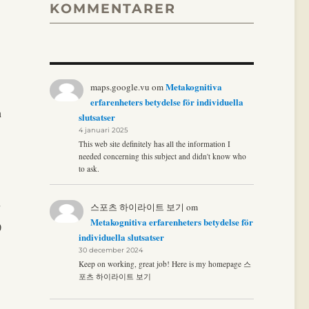
KOMMENTARER
Metakognitiva
maps.google.vu
om
erfarenheters betydelse för individuella
n
slutsatser
4 januari 2025
This web site definitely has all the information I
needed concerning this subject and didn't know who
to ask.
스포츠 하이라이트 보기
om
Metakognitiva erfarenheters betydelse för
)
individuella slutsatser
30 december 2024
Keep on working, great job! Here is my homepage 스
포츠 하이라이트 보기