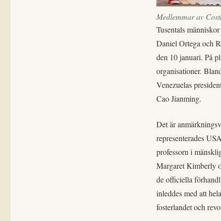
Medlemmar av Costa 
Tusentals människor 
Daniel Ortega och Ro
den 10 januari. På p
organisationer. Bla
Venezuelas presiden
Cao Jianming.
Det är anmärkningsvä
representerades USA 
professorn i mänskli
Margaret Kimberly o
de officiella förhand
inleddes med att hel
fosterlandet och revo