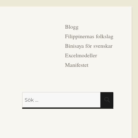
Blogg
Filippinernas folkslag
Binisaya för svenskar
Excelmodeller
Manifestet
Sök
SÖK
efter: