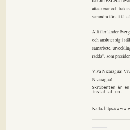
bakom FSLN:s revolu
attackerar och trakas
varandra för att få s
Allt fler länder öve
och ansluter sig i stä
samarbete, utveckling
rädda”, som presiden
Viva Nicaragua! Vi
Nicaragua!
Skribenten är en
installation.
Källa: https://www.