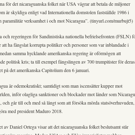
rna för det nicaraguanska folket när USA vägrar att betala de miljoner
om är skyldiga enligt vad Internationella domstolen fastställde 1986 i
h paramilitär verksamhet i och mot Nicaragua”. (tinyurl.com/murbujt5)
och regeringen för Sandinistiska nationella befrielsefronten (FSLN) f
ör att ha fängslat korrupta politiker och personer som var inblandade i
medan samma hycklande amerikanska regering är oförmögen att
e politisk kris; ta till exempel fängslingen av 700 trumpitister för deras
et på det amerikanska Capitolium den 6 januari.
gua är odemokratiskt; samtidigt som man iscensätter kupper mot
ärlden, inför olagliga sanktioner och blockader mot länder som Nicaragu
och går till och med så långt som att försöka mörda statsöverhuvuden,
 göra med president Maduro 2018.
 av Daniel Ortega visar att det nicaraguanska folket beslutsamt står