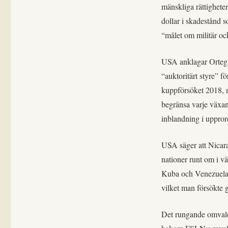
mänskliga rättighete
dollar i skadestånd s
“målet om militär oc
USA anklagar Ortega 
“auktoritärt styre” f
kuppförsöket 2018, 
begränsa varje växand
inblandning i uppror
USA säger att Nicara
nationer runt om i v
Kuba och Venezuela, 
vilket man försökte
Det rungande omvalet