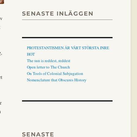
SENASTE INLÄGGEN
av
t
PROTESTANTISMEN ÄR VÅRT STÖRSTA INRE
g,
HOT
The sun is reddest, reddest
Open letter to The Church
On Tools of Colonial Subjugation
et
Nomenclature that Obscures History
r
m
SENASTE