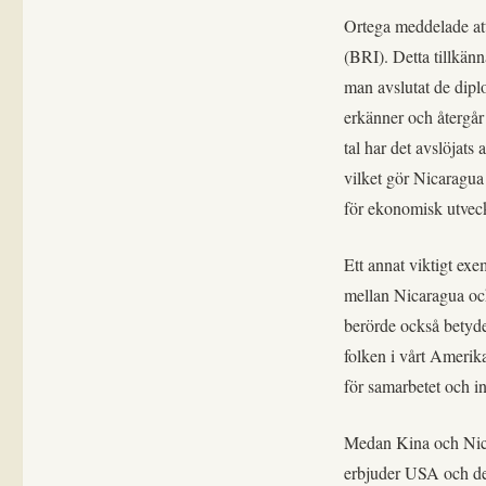
Ortega meddelade att
(BRI). Detta tillkän
man avslutat de dip
erkänner och återgår
tal har det avslöjat
vilket gör Nicaragua 
för ekonomisk utvec
Ett annat viktigt exe
mellan Nicaragua oc
berörde också betyde
folken i vårt Ameri
för samarbetet och in
Medan Kina och Nica
erbjuder USA och de