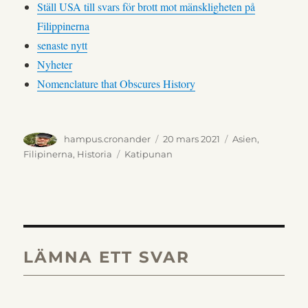
Ställ USA till svars för brott mot mänskligheten på
Filippinerna
senaste nytt
Nyheter
Nomenclature that Obscures History
Författare
Publicerat
Kategorier
hampus.cronander
20 mars 2021
Asien
,
den
Etiketter
Filipinerna
,
Historia
Katipunan
LÄMNA ETT SVAR