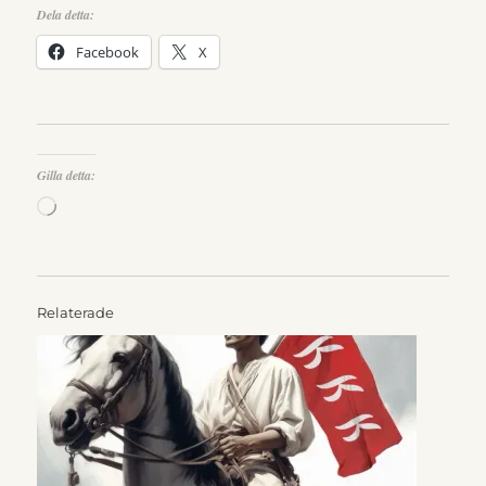
Dela detta:
Facebook
X
Gilla detta:
Laddar
in
…
Relaterade