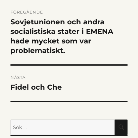
INLÄGGSNAVIGERIN
FÖREGÅENDE
Sovjetunionen och andra
Föregående
inlägg:
socialistiska stater i EMENA
hade mycket som var
problematiskt.
NÄSTA
Fidel och Che
Nästa
inlägg:
Sök
SÖK
efter: