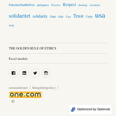
Respect
PalestineShallBeFree
philippines
Practice
shooting
socialism
usa
solidaritet
Trust
solidarity
tale
State
Unity
Tina
war
THE GOLDEN RULE OF ETHICS
Excel models
Facebook
LinkedIn
Twitter
Instagram
cronander.net
Integritetspolicy
©
Optimized by Optimole