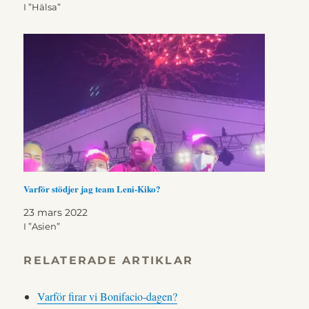
I ”Hälsa”
Varför stödjer jag team Leni-Kiko?
23 mars 2022
I ”Asien”
RELATERADE ARTIKLAR
Varför firar vi Bonifacio-dagen?