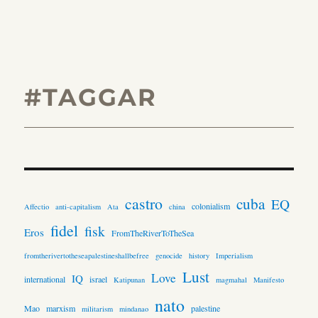
#TAGGAR
castro
cuba
EQ
colonialism
Affectio
anti-capitalism
Ata
china
fidel
fisk
Eros
FromTheRiverToTheSea
fromtherivertotheseapalestineshallbefree
genocide
history
Imperialism
Lust
Love
IQ
international
israel
Katipunan
magmahal
Manifesto
nato
Mao
marxism
palestine
militarism
mindanao