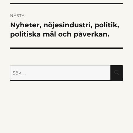
NÄSTA
Nyheter, nöjesindustri, politik,
Nästa
inlägg:
politiska mål och påverkan.
Sök
SÖK
efter: