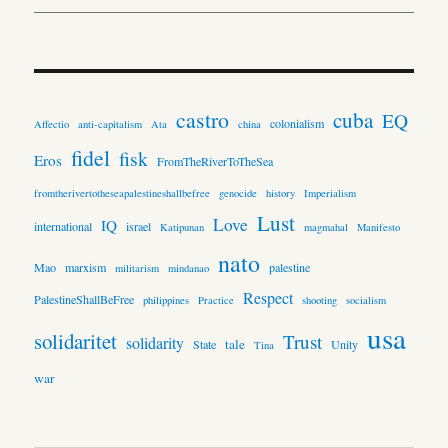
castro
cuba
EQ
colonialism
Affectio
anti-capitalism
Ata
china
fidel
fisk
Eros
FromTheRiverToTheSea
fromtherivertotheseapalestineshallbefree
genocide
history
Imperialism
Lust
Love
IQ
international
israel
Katipunan
magmahal
Manifesto
nato
Mao
marxism
palestine
militarism
mindanao
Respect
PalestineShallBeFree
philippines
Practice
shooting
socialism
usa
solidaritet
Trust
solidarity
tale
State
Unity
Tina
war