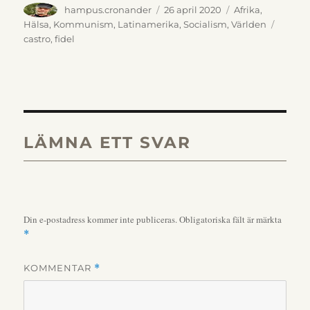
Författare
Publicerat
Kategorier
hampus.cronander
26 april 2020
Afrika
,
den
Etikett
Hälsa
,
Kommunism
,
Latinamerika
,
Socialism
,
Världen
castro
,
fidel
LÄMNA ETT SVAR
Din e-postadress kommer inte publiceras.
Obligatoriska fält är märkta
*
KOMMENTAR
*