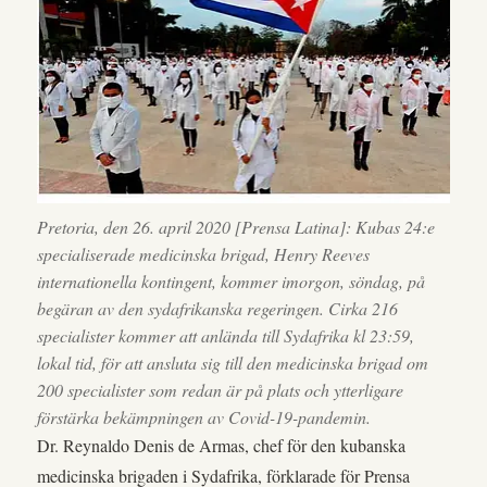
Pretoria, den 26. april 2020 [Prensa Latina]: Kubas 24:e
specialiserade medicinska brigad, Henry Reeves
internationella kontingent, kommer imorgon, söndag, på
begäran av den sydafrikanska regeringen. Cirka 216
specialister kommer att anlända till Sydafrika kl 23:59,
lokal tid, för att ansluta sig till den medicinska brigad om
200 specialister som redan är på plats och ytterligare
förstärka bekämpningen av Covid-19-pandemin.
Dr. Reynaldo Denis de Armas, chef för den kubanska
medicinska brigaden i Sydafrika, förklarade för Prensa