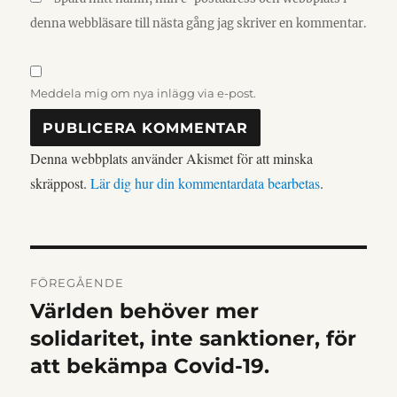
denna webbläsare till nästa gång jag skriver en kommentar.
Meddela mig om nya inlägg via e-post.
Denna webbplats använder Akismet för att minska
skräppost.
Lär dig hur din kommentardata bearbetas
.
INLÄGGSNAVIGERIN
FÖREGÅENDE
Världen behöver mer
Föregående
inlägg:
solidaritet, inte sanktioner, för
att bekämpa Covid-19.