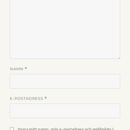
NAMN
*
E-POSTADRESS
*
Spara mitt namn, min e-postadress och webbplats i